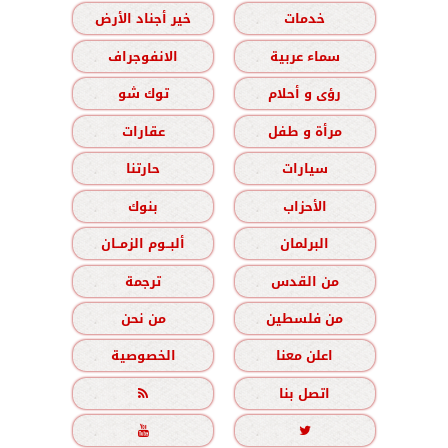
خدمات
خير أجناد الأرض
سماء عربية
الانفوجراف
رؤى و أحلام
توك شو
مرأة و طفل
عقارات
سيارات
حارتنا
الأحزاب
بنوك
البرلمان
ألبــوم الزمــان
من القدس
ترجمة
من فلسطين
من نحن
اعلن معنا
الخصوصية
اتصل بنا


