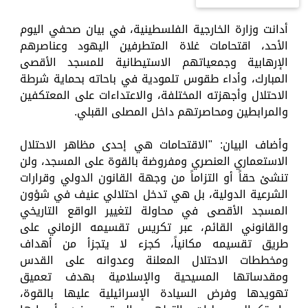
أدانت وزارة الخارجية الفلسطينية، في بيان صحفي اليوم
الأحد، اقتحامات غلاة المتطرفين اليهود وعناصرهم
الإرهابية وجمعياتهم الاستيطانية للمسجد الأقصى
المبارك، وأداء طقوس تلمودية في باحاته بحماية شرطة
الاحتلال وأجهزته المختلفة، والاعتداءات على المعتكفين
والمرابطين ومحاصرتهم داخل المصلى القبلي.
وأضاف البيان: "الاقتحامات هي إحدى مظاهر الاحتلال
الاستعماري العنصري ومفروضة بالقوة على المسجد، ولن
تنشئ حقاً أو التزاماً من وجهة القانون الدولي وقرارات
الشرعية الدولية، بل هي تدخل احتلالي عنيف في شؤون
المسجد الأقصى في محاولة لتغيير الواقع التاريخي
والقانوني القائم، عبر تكريس تقسيمه الزماني على
طريق تقسيمه مكانياً، كجزء لا يتجزأ من أهداف
ومخططات الاحتلال المعلنة وعدوانه على القدس
ومقدساتها المسيحية والإسلامية بهدف تعميق
تهويدها وفرض السيادة الإسرائيلية عليها بالقوة،