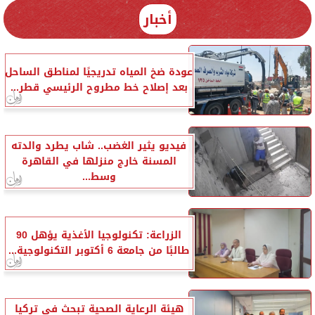
أخبار
عودة ضخ المياه تدريجيًا لمناطق الساحل
بعد إصلاح خط مطروح الرئيسي قطر...
فيديو يثير الغضب.. شاب يطرد والدته
المسنة خارج منزلها في القاهرة
وسط...
الزراعة: تكنولوجيا الأغذية يؤهل 90
طالبًا من جامعة 6 أكتوبر التكنولوجية...
هيئة الرعاية الصحية تبحث في تركيا