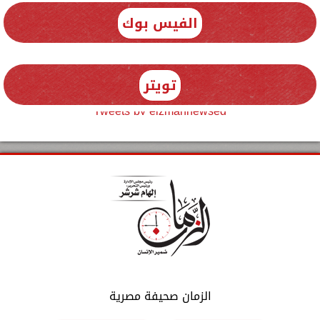
الفيس بوك
تويتر
Tweets by elzmannewseg
الزمان صحيفة مصرية