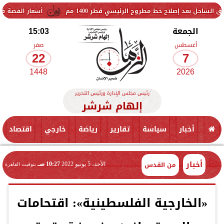
اح خط مطروح الرئيسي قطر 1400 مم
أسعار الفضة في مصر اليوم الجمعة 7 أغسطس 2026.. والجرام النقي يسجل 
الجمعة
15:03
أغسطس
صفر
22
7
1448
2026
رئيس مجلس الإدارة ورئيس التحرير
إلهام شرشر
أخبار
سياسة
تقارير
رياضة
خارجي
اقتصاد
أخبار
من القدس
الأحد، 5 يونيو 2022
10:27 صـ
بتوقيت القاهرة
«الخارجية الفلسطينية»: اقتحامات