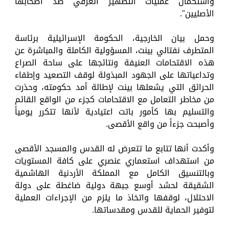
واستكمال عمليات التطهير العرقي ضد أصحابها
الأصليين".
وحمل بيان الخارجية، الحكومة الإسرائيلية برئاسة
المتطرف نفتالي بينت، المسؤولية الكاملة والمباشرة عن
هذه الاقتحامات العنيفة ونتائجها على ساحة الصراع
وتداعياتها على الجهود المبذولة لوقف التصعيد وإطفاء
الحرائق التي يشعلها بينت لإطالة أمد حكومته، وحذرت
من مخاطر التعامل مع الاقتحامات كجزء من الواقع القائم
والتسليم بها كأمور باتت اعتيادية لأنها تتكرر يومياً
وأصبحت جزءاً من واقع الأقصى.
وأكدت أنها تتابع ما تتعرض له القدس والمسجد الأقصى
من استهداف استعماري عنصري على كافة المستويات
وبالتنسيق الكامل مع المملكة الأردنية الهاشمية
الشقيقة لحشد أوسع جبهة دولية ضاغطة على دولة
الاحتلال، لوقفها واتخاذ ما يلزم من الإجراءات العملية
لتوفير الحماية للقدس ومقدساتها.