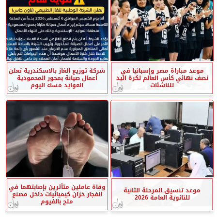
موعد مباراة مصر وإسبانيا في
شركة توزيع الغاز بالاسكندرية تعلن
نصف نهائي كأس العالم لكرة اليد
أعمال صيانة بمحور المحمودية
للناشئات
العوايد مساء اليوم
وفاة عاملين متأثرين بإصابتهما في
موعد تنسيق المرحلة الثانية
انفجار خزان كيميائيات داخل مصنع
للثانوية العامة 2026
ملح بالفيوم