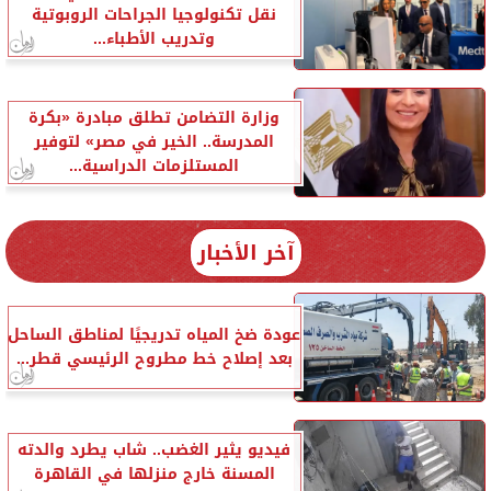
نقل تكنولوجيا الجراحات الروبوتية
وتدريب الأطباء...
وزارة التضامن تطلق مبادرة «بكرة
المدرسة.. الخير في مصر» لتوفير
المستلزمات الدراسية...
آخر الأخبار
عودة ضخ المياه تدريجيًا لمناطق الساحل
بعد إصلاح خط مطروح الرئيسي قطر...
فيديو يثير الغضب.. شاب يطرد والدته
المسنة خارج منزلها في القاهرة