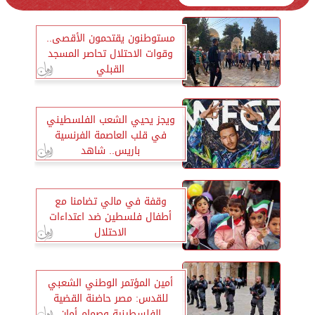
مستوطنون يقتحمون الأقصى..
وقوات الاحتلال تحاصر المسجد
القبلي
ويجز يحيي الشعب الفلسطيني
في قلب العاصمة الفرنسية
باريس.. شاهد
وقفة في مالي تضامنا مع
أطفال فلسطين ضد اعتداءات
الاحتلال
أمين المؤتمر الوطني الشعبي
للقدس: مصر حاضنة القضية
الفلسطينية وصمام أمان