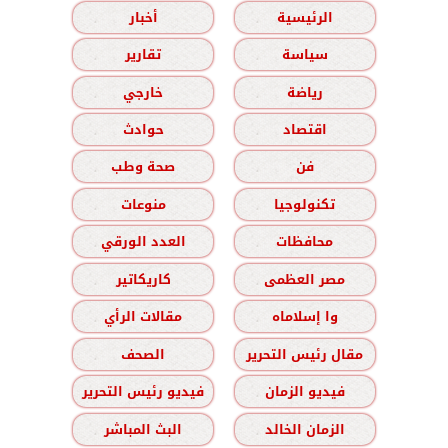
الرئيسية
أخبار
سياسة
تقارير
رياضة
خارجي
اقتصاد
حوادث
فن
صحة وطب
تكنولوجيا
منوعات
محافظات
العدد الورقي
مصر العظمى
كاريكاتير
وا إسلاماه
مقالات الرأي
مقال رئيس التحرير
الصحف
فيديو الزمان
فيديو رئيس التحرير
الزمان الخالد
البث المباشر