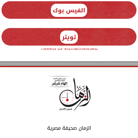
الفيس بوك
تويتر
Tweets by elzmannewseg
الزمان صحيفة مصرية