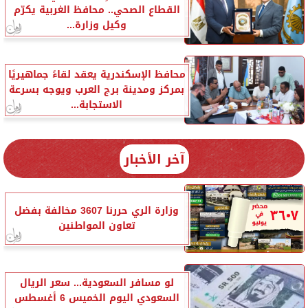
القطاع الصحي.. محافظ الغربية يكرّم
وكيل وزارة...
محافظ الإسكندرية يعقد لقاءً جماهيريًا
بمركز ومدينة برج العرب ويوجه بسرعة
الاستجابة...
آخر الأخبار
وزارة الري حررنا 3607 مخالفة بفضل
تعاون المواطنين
لو مسافر السعودية... سعر الريال
السعودي اليوم الخميس 6 أغسطس