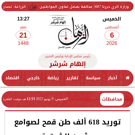
اون المواطنين
الزراعة: تصدر 712 ترخيص تشغيل جديد لمشروعات الثروة الحيوانية والداجنة.. وتسجيل 832 مخلوط أعلاف
الخميس
13:27
أغسطس
صفر
21
6
1448
2026
رئيس مجلس الإدارة ورئيس التحرير
إلهام شرشر
أخبار
سياسة
تقارير
رياضة
خارجي
اقتصاد
محافظات
الخميس، 9 يونيو 2022
12:53 مـ
بتوقيت القاهرة
توريد 618 ألف طن قمح لصوامع