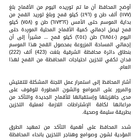
أوضح المحافظ أن ما تم توريده اليوم من الأقماح بلغ
(١١٧٧) ألف طن و (٤٩٦) كيلو قمح وبلغ توريد القمح من
بداية الموسم حتى الأمس (٦١٧٣٦٢) طن و (٧٥٨) كيلو
قمح ليصل اجمالي كمية الأقماح المحلية الموردة حتى
اليوم (٦١٨٥٤٠) طن (٢٥٤) كيلو قمح ... مشيراً إلى أن
إجمالي المساحة المزروعة بمحصول القمح هذا الموسم
بنطاق دائرة محافظة الشرقية بلغت (423) ألف (222)
فدان تكفي لتخزين احتياجات المحافظة من القمح لهذا
العام.
أشار المحافظ إلى استمرار عمل اللجنة المشكلة للتفتيش
والمرور على الصوامع والشون المطورة للوقوف على
مدى جاهزيتها وإستقبالها للأقماح الجديدة والتأكد من
مراعاتها لكافة الإشتراطات اللازمة لعملية التخزين
بطريقة سليمة وصحية.
شدد المحافظ على أهمية التأكد من تمهيد الطرق
المؤدية لشون وصوامع وهناجر التخزين بانحاء المحافظة