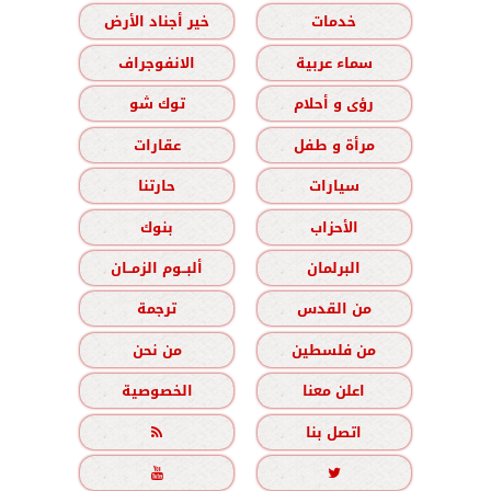
خدمات
خير أجناد الأرض
سماء عربية
الانفوجراف
رؤى و أحلام
توك شو
مرأة و طفل
عقارات
سيارات
حارتنا
الأحزاب
بنوك
البرلمان
ألبــوم الزمــان
من القدس
ترجمة
من فلسطين
من نحن
اعلن معنا
الخصوصية
اتصل بنا


