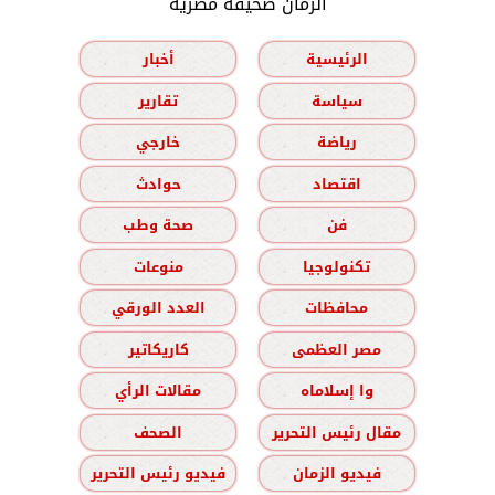
الزمان صحيفة مصرية
الرئيسية
أخبار
سياسة
تقارير
رياضة
خارجي
اقتصاد
حوادث
فن
صحة وطب
تكنولوجيا
منوعات
محافظات
العدد الورقي
مصر العظمى
كاريكاتير
وا إسلاماه
مقالات الرأي
مقال رئيس التحرير
الصحف
فيديو الزمان
فيديو رئيس التحرير