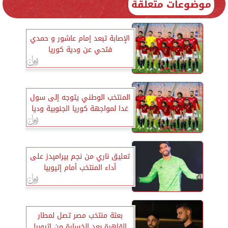
موضوعات متعلقة
الإصابة تبعد إمام عاشور و حمدي
فتحي عن ودية كوريا
المنتخب الوطني يتوجه إلى سول
غدا لمواجهة كوريا الجنوبية وديا
تعليق ناري من نجم بيراميدز على
أداء المنتخب أمام إثيوبيا
بعثة منتخب مصر تصل لمطار
القاهرة بعد الخسارة من إثيوبيا