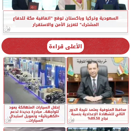
السعودية وتركيا وباكستان توقع ”اتفاقية مكة للدفاع
المشترك” لتعزيز الأمن والاستقرار
الأعلى قراءة
إحلال السيارات المتهالكة يعود
محافظ المنوفية يعتمد نتيجة الدور
للواجهة.. مبادرة جديدة لدعم
الثاني للشهادة الإعدادية بنسبة
«الكهربائية» وتمويل استبدال
نجاح 89.58%
السيارات...