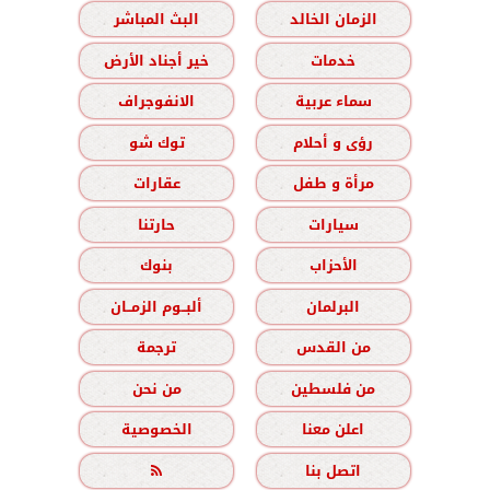
الزمان الخالد
البث المباشر
خدمات
خير أجناد الأرض
سماء عربية
الانفوجراف
رؤى و أحلام
توك شو
مرأة و طفل
عقارات
سيارات
حارتنا
الأحزاب
بنوك
البرلمان
ألبــوم الزمــان
من القدس
ترجمة
من فلسطين
من نحن
اعلن معنا
الخصوصية
اتصل بنا
