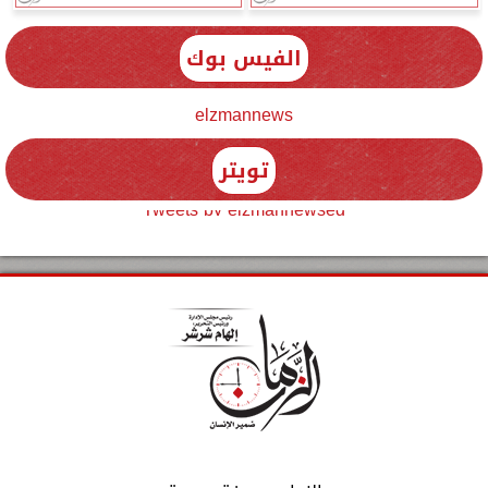
الفيس بوك
elzmannews
تويتر
Tweets by elzmannewseg