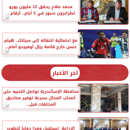
محمد صلاح يحقق 12 مليون يورو
لطرابزون سبور في 3 أيام.. أرقام...
مع احتمالية انتقاله إلى سيلتك.. هيثم
حسن خارج قائمة ريال أوفييدو أمام...
آخر الأخبار
محافظة الإسكندرية تواصل التنبيه على
أصحاب المحال بسرعة توفير صناديق
المخلفات قبل...
الزراعة: تستقبل وفدا دوليا لتطوير