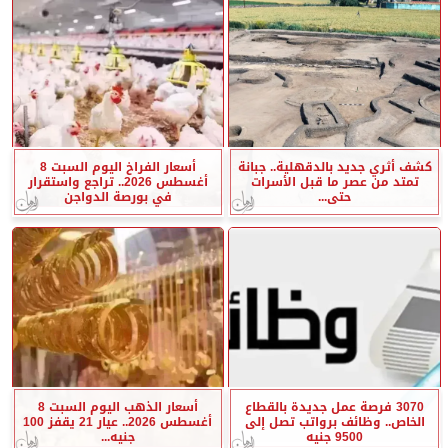
كشف أثري جديد بالدقهلية.. جبانة
أسعار الفراخ اليوم السبت 8
تمتد من عصر ما قبل الأسرات
أغسطس 2026.. تراجع واستقرار
حتى...
في بورصة الدواجن
3070 فرصة عمل جديدة بالقطاع
أسعار الذهب اليوم السبت 8
الخاص.. وظائف برواتب تصل إلى
أغسطس 2026.. عيار 21 يقفز 100
9500 جنيه
جنيه...