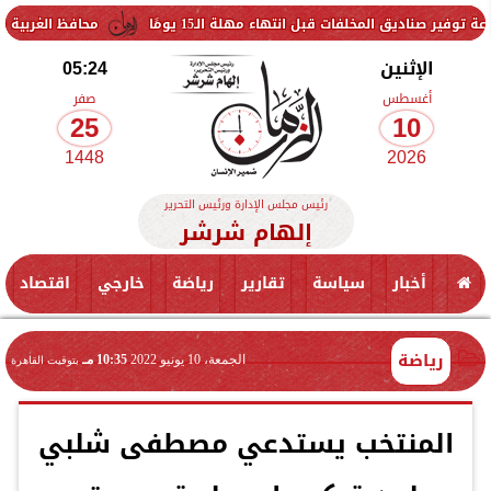
لفات قبل انتهاء مهلة الـ15 يومًا
محافظ الغربية يتفقد حزمة من 
الإثنين
05:24
أغسطس
صفر
25
10
1448
2026
رئيس مجلس الإدارة ورئيس التحرير
إلهام شرشر
أخبار
سياسة
تقارير
رياضة
خارجي
اقتصاد
رياضة
الجمعة، 10 يونيو 2022
10:35 مـ
بتوقيت القاهرة
المنتخب يستدعي مصطفى شلبي