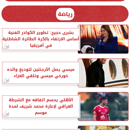
رياضة
بشرى حجيج: تطوير الكوادر الفنية
أساس الارتقاء بالكرة الطائرة الشاطئية
في أفريقيا
ميسي يصل الأرجنتين لتوديع والده
خورخي ميسي وتلقي العزاء
الأهلي يحسم اتفاقه مع الشرطة
العراقي لإعارة محمد شريف لمدة
موسم