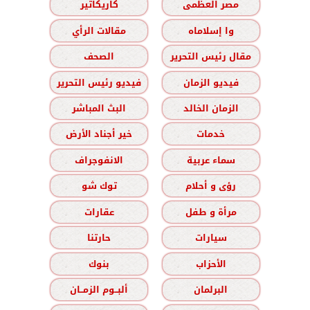
مصر العظمى
كاريكاتير
وا إسلاماه
مقالات الرأي
مقال رئيس التحرير
الصحف
فيديو الزمان
فيديو رئيس التحرير
الزمان الخالد
البث المباشر
خدمات
خير أجناد الأرض
سماء عربية
الانفوجراف
رؤى و أحلام
توك شو
مرأة و طفل
عقارات
سيارات
حارتنا
الأحزاب
بنوك
البرلمان
ألبــوم الزمــان