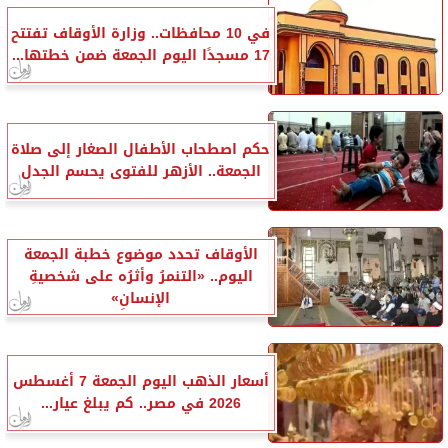
في 10 محافظات.. وزارة الأوقاف تفتتح
17 مسجدًا اليوم الجمعة ضمن خطتها...
حكم اصطحاب الأطفال الصغار إلى صلاة
الجمعة.. الأزهر للفتوى يحسم الجدل
الأوقاف تحدد موضوع خطبة الجمعة
اليوم.. «التنمرُ وأثرُه على شخصيةِ
الإنسانِ»
أسعار الذهب اليوم الجمعة 7 أغسطس
2026 في مصر.. كم يبلغ عيار...