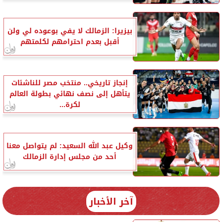
بيزيرا: الزمالك لا يفي بوعوده لي ولن
أقبل بعدم احترامهم لكلمتهم
إنجاز تاريخي.. منتخب مصر للناشئات
يتأهل إلى نصف نهائي بطولة العالم
لكرة...
وكيل عبد الله السعيد: لم يتواصل معنا
أحد من مجلس إدارة الزمالك
آخر الأخبار