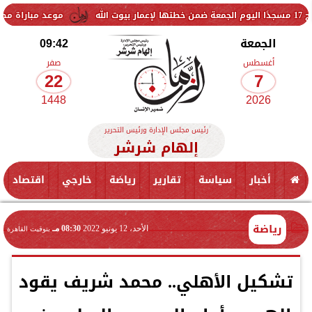
موعد مباراة مصر وإسبانيا في ن
الجمعة
09:42
أغسطس
صفر
22
7
1448
2026
رئيس مجلس الإدارة ورئيس التحرير
إلهام شرشر
أخبار
سياسة
تقارير
رياضة
خارجي
اقتصاد
رياضة
الأحد، 12 يونيو 2022
08:30 مـ
بتوقيت القاهرة
تشكيل الأهلي.. محمد شريف يقود