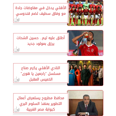
الأهلي يدخل في مفاوضات جادة
مع وفاق سطيف لضم قندوسي
أطلق عليه تيم.. حسين الشحات
يرزق بمولود جديد
النادي الأهلي يكرم صناع
مسلسل ”راجعين يا هوى”
الخميس المقبل
محافظ مطروح يستعرض أعمال
التطوير بمنفذ السلوم البري
كبوابة مصر الغربية