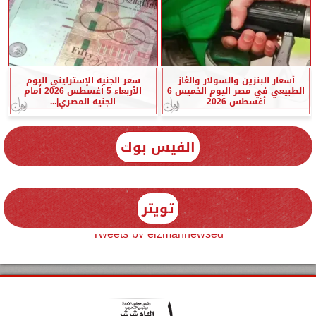
أسعار البنزين والسولار والغاز
سعر الجنيه الإسترليني اليوم
الطبيعي في مصر اليوم الخميس 6
الأربعاء 5 أغسطس 2026 أمام
أغسطس 2026
الجنيه المصري|...
الفيس بوك
تويتر
Tweets by elzmannewseg