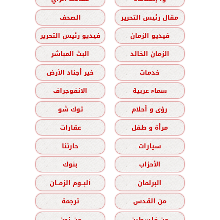
مقال رئيس التحرير
الصحف
فيديو الزمان
فيديو رئيس التحرير
الزمان الخالد
البث المباشر
خدمات
خير أجناد الأرض
سماء عربية
الانفوجراف
رؤى و أحلام
توك شو
مرأة و طفل
عقارات
سيارات
حارتنا
الأحزاب
بنوك
البرلمان
ألبــوم الزمــان
من القدس
ترجمة
من فلسطين
من نحن