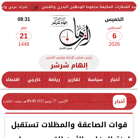
لمكيفة بخطوط الوجهين البحري والقبلي
تحرك عربي وإسلامي لمواجهة ال
الخميس
08:31
أغسطس
صفر
21
6
1448
2026
رئيس مجلس الإدارة ورئيس التحرير
إلهام شرشر
أخبار
سياسة
تقارير
رياضة
خارجي
اقتصاد
أخبار
الإثنين، 27 يونيو 2022
05:45 مـ
بتوقيت القاهرة
قوات الصاعقة والمظلات تستقبل