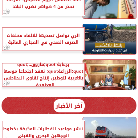
تحذر من 4 ظواهر تضرب البلاد
الري تواصل تصديها للالقاء مخلفات
الصرف الصحي في المجاري المائية
برعاية quot;فاروقquot;..
quot;الزراعةquot; تعقد اجتماعا موسعا
بالغربية لتوطين إنتاج تقاوي البطاطس
المعتمدة...
آخر الأخبار
ننشر مواعيد القطارات المكيفة بخطوط
الوجهين البحري والقبلي