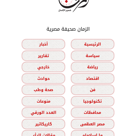
الزمان صحيفة مصرية
الرئيسية
أخبار
سياسة
تقارير
رياضة
خارجي
اقتصاد
حوادث
فن
صحة وطب
تكنولوجيا
منوعات
محافظات
العدد الورقي
مصر العظمى
كاريكاتير
وا إسلاماه
مقالات الرأي