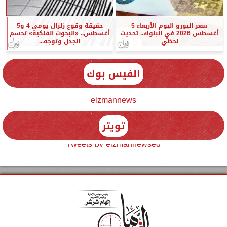
سعر اليورو اليوم الأربعاء 5
حقيقة وقوع زلزال يومي 4 و5
أغسطس 2026 في البنوك.. تحديث
أغسطس.. «البحوث الفلكية» تحسم
لحظي
الجدل وتوجه...
الفيس بوك
elzmannews
تويتر
Tweets by elzmannewseg