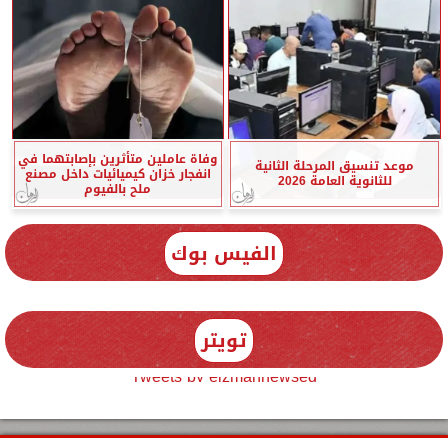
وفاة عاملين متأثرين بإصابتهما في
موعد تنسيق المرحلة الثانية
انفجار خزان كيميائيات داخل مصنع
للثانوية العامة 2026
ملح بالفيوم
الفيس بوك
تويتر
Tweets by elzmannewseg