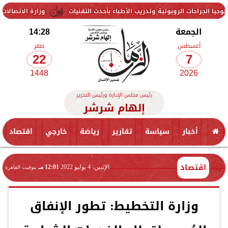
ت الروبوتية وتدريب الأطباء بأحدث التقنيات
وزارة الاتصالات تفتح التقدي
الجمعة
14:28
أغسطس
صفر
22
7
1448
2026
رئيس مجلس الإدارة ورئيس التحرير
إلهام شرشر
أخبار
سياسة
تقارير
رياضة
خارجي
اقتصاد
اقتصاد
الإثنين، 4 يوليو 2022
12:01 مـ
بتوقيت القاهرة
وزارة التخطيط: تطور الإنفاق