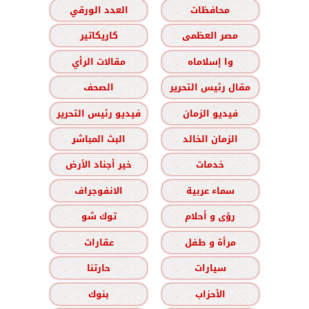
محافظات
العدد الورقي
مصر العظمى
كاريكاتير
وا إسلاماه
مقالات الرأي
مقال رئيس التحرير
الصحف
فيديو الزمان
فيديو رئيس التحرير
الزمان الخالد
البث المباشر
خدمات
خير أجناد الأرض
سماء عربية
الانفوجراف
رؤى و أحلام
توك شو
مرأة و طفل
عقارات
سيارات
حارتنا
الأحزاب
بنوك