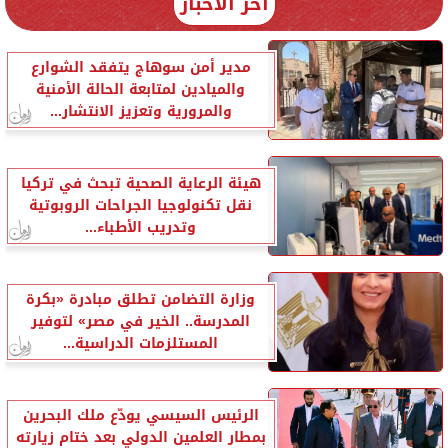
آخر الأخبار
مدير أمن سوهاج يتفقد الشوارع
والميادين لمتابعة الحالة الأمنية
والمرورية وتعزيز الانتشار...
هيئة الرعاية الصحية تبحث في تركيا
نقل تكنولوجيا الجراحات الروبوتية
وتدريب الأطباء...
وزارة التضامن تطلق مبادرة «بكرة
المدرسة.. الخير في مصر» لتوفير
المستلزمات الدراسية...
الرئيس السيسي يودّع ملك البحرين
بمطار العلمين الدولي بعد ختام زيارته