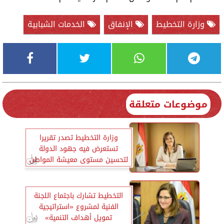
وزارة التخطيط
الإنفاق
الخدمات الشبابية
موضوعات متعلقة
وزارة التخطيط تصدر تقريرا
تستعرض فيه جهود الدولة
لتحسين مستوى معيشة المواطن
التخطيط تشارك باجتماع اللجنة
الفنية لمشروع «استراتيجية
تمويل أهداف التنمية»