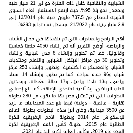
الشبابية والثقافية خلال ذات الفترة حوالى 21 مليار جنيه
وبمعدل نمو بلغ 95%، حيث ارتفع الاستثمار العام السنوى
المُوجه للقطاع من 737.5 مليون جنيه عام 13/2014 إلى
2.9 مليار جنيه عام 21/2022 وبمعدل نمو تجاوز 293%.
أهم البرامج والمبادرات التى تم تنفيذها فى مجال الشباب
والرياضة، أوضح التقرير أنه تم إنشاء 4050 ملعبًا خماسيًا
وقانونيًا، كما تم تطوير وإنشاء 8 مدن شبابية وإنشاء
وتطوير 30 من مراكز الابتكار الشبابى والتعلم ومنتديات
الشباب والمعسكرات الكشفية، وتطوير وإنشاء 253 مركز
شباب و96 حمام سباحة، كما تم تطوير وإنشاء 14 استاد
رياضى، و13 ناديًا رياضيًا، و17 صالة مغطاة، ووحدتين
للطب الرياضى، و4 أندية لمتحدى الإعاقة، كما بلغ إجمالى
البطولات التى تم تمثيل مصر بها ما يقرب من 280 بطولة
(قارية – عالمية – دولية) فيما بلغ عدد الميداليات ما يزيد
عن 3500 ميدالية، وكان أبرز هذه البطولات بطولة العالم
للإسكواش عام 2014 وبطولة الأمم الإفريقية للكرة
الطائرة عام 2015، بطولة كأس الأمم الإفريقية لكرة
القدم عام 2019، وكأس العالم لكرة اليد عام 2021.