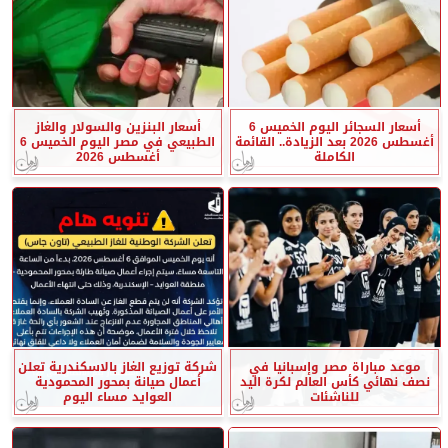
أسعار السجائر اليوم الخميس 6
أسعار البنزين والسولار والغاز
أغسطس 2026 بعد الزيادة.. القائمة
الطبيعي في مصر اليوم الخميس 6
الكاملة
أغسطس 2026
موعد مباراة مصر وإسبانيا في
شركة توزيع الغاز بالاسكندرية تعلن
نصف نهائي كأس العالم لكرة اليد
أعمال صيانة بمحور المحمودية
للناشئات
العوايد مساء اليوم