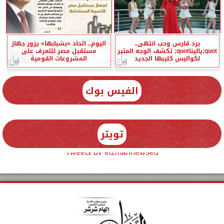
برد قارس وحب انتهى..
اليوم.. اتحاد «بشبابها» يزور جهاز
quot;ياليناquot; تكشف الوجه المثير
مستقبل مصر للتعرف على
لكواليس كليبها الجديد
المشروعات القومية
الفيس بوك
تويتر
Tweets by elzmannewseg