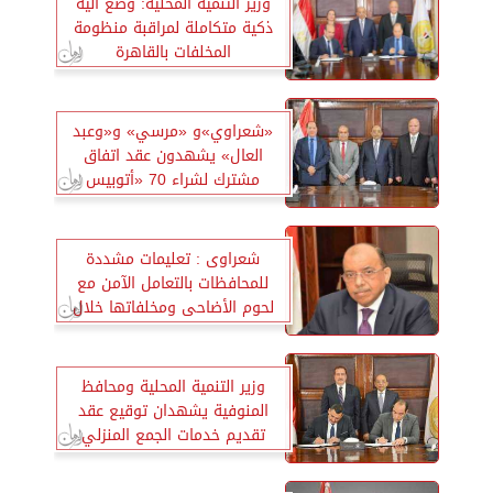
وزير التنمية المحلية: وضع آلية
ذكية متكاملة لمراقبة منظومة
المخلفات بالقاهرة
«شعراوي»و «مرسي» و«وعبد
العال» يشهدون عقد اتفاق
مشترك لشراء 70 «أتوبيس
كهربائي» محلى الصنع
شعراوى : تعليمات مشددة
للمحافظات بالتعامل الآمن مع
لحوم الأضاحى ومخلفاتها خلال
فترة عيد الاضحى
وزير التنمية المحلية ومحافظ
المنوفية يشهدان توقيع عقد
تقديم خدمات الجمع المنزلي
ونقل المخلفات البلدية الصلبة