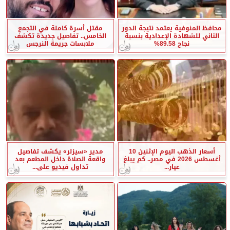
محافظ المنوفية يعتمد نتيجة الدور
مقتل أسرة كاملة في التجمع
الثاني للشهادة الإعدادية بنسبة
الخامس.. تفاصيل جديدة تكشف
نجاح 89.58%
ملابسات جريمة النرجس
أسعار الذهب اليوم الإثنين 10
مدير «سيزلر» يكشف تفاصيل
أغسطس 2026 في مصر.. كم يبلغ
واقعة الصلاة داخل المطعم بعد
عيار...
تداول فيديو على...