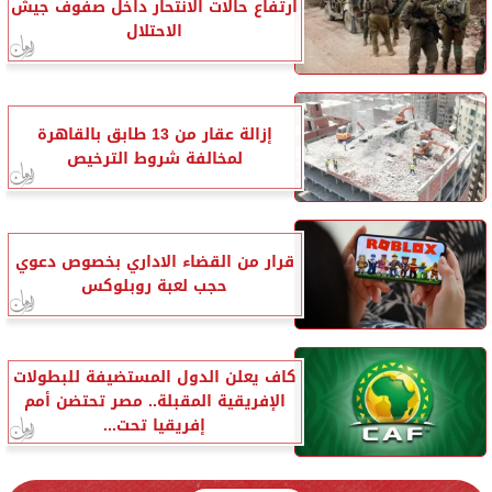
ارتفاع حالات الانتحار داخل صفوف جيش
الاحتلال
إزالة عقار من 13 طابق بالقاهرة
لمخالفة شروط الترخيص
قرار من القضاء الاداري بخصوص دعوي
حجب لعبة روبلوكس
كاف يعلن الدول المستضيفة للبطولات
الإفريقية المقبلة.. مصر تحتضن أمم
إفريقيا تحت...