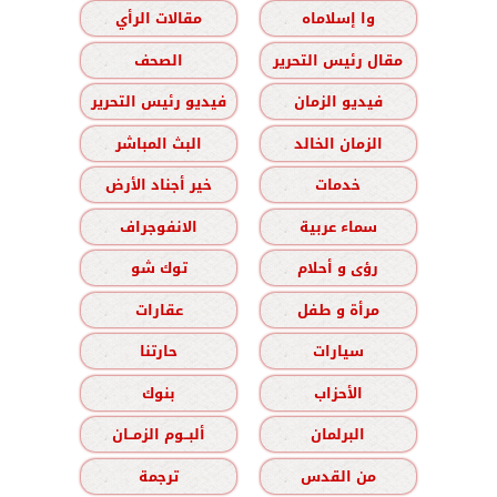
وا إسلاماه
مقالات الرأي
مقال رئيس التحرير
الصحف
فيديو الزمان
فيديو رئيس التحرير
الزمان الخالد
البث المباشر
خدمات
خير أجناد الأرض
سماء عربية
الانفوجراف
رؤى و أحلام
توك شو
مرأة و طفل
عقارات
سيارات
حارتنا
الأحزاب
بنوك
البرلمان
ألبــوم الزمــان
من القدس
ترجمة