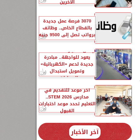
الآخرين
3070 فرصة عمل جديدة
بالقطاع الخاص.. وظائف
برواتب تصل إلى 9500 جنيه
إحلال السيارات المتهالكة
يعود للواجهة.. مبادرة
جديدة لدعم «الكهربائية»
وتمويل استبدال
السيارات...
آخر موعد للتقديم في
مدارس STEM 2026..
التعليم تحدد موعد اختبارات
القبول
آخر الأخبار