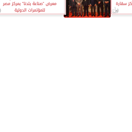
ركز سقارة
معرض ”صناعة بلدنا” بمركز مصر
للمؤتمرات الدولية