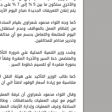
والآخري ستكون 
يتم إعلان التعريفات الجديدة صباح اليوم الأ
كما وجه اللواء محمود شعراوى بقيام السادة
من إنتظام العمل بالمواقف وعدم استغلال ال
اليوم للمتابعة والتعامل بحسم مع أي مخالف
وتحرير محاضر للمخالفين.
وشدد وزير التنمية المحلية علي ضرورة الت
والمتضمن خط السير والأجرة المقررة وفقاً لل
بصورة منفردة أو تقسيم خطوط السير .
كما طالب الوزير التأكيد على هيئة النقل ا
متناسبة مع زيادة أسعار الوقود لافتاً الي أن الزيادة في سعر 
وقال اللواء محمود شعراوي أن غرفة العمليا
اليوم مع غرف العمليات بالمحافظات ، وطال
الساخنة وغرف العمليات وإدارة الأزمات المع