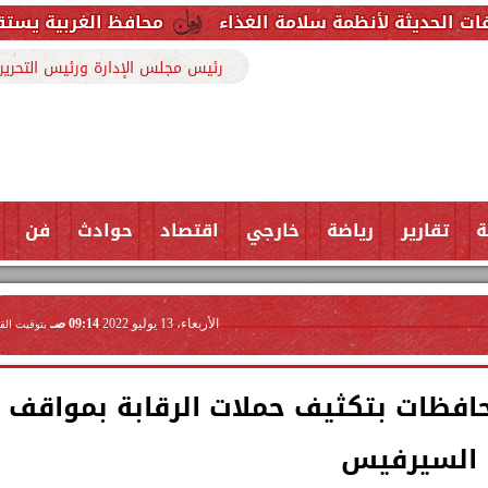
مة سلامة الغذاء
محافظ الغربية يستقبل وكيل وزارة ال
رئيس مجلس الإدارة ورئيس التحرير
ة
تقارير
رياضة
خارجي
اقتصاد
حوادث
فن
الأربعاء، 13 يوليو 2022
09:14 صـ
بتوقيت الق
افظات بتكثيف حملات الرقابة بمواقف
السيرفيس