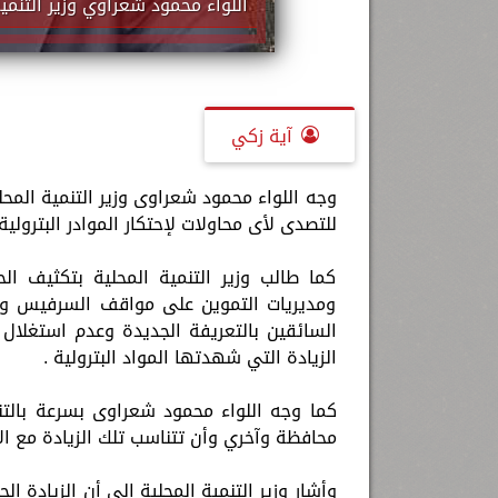
اللواء محمود شعراوي وزير التنمية
آية زكي
وجه اللواء محمود شعراوى وزير التنمية المح
للتصدى لأى محاولات لإحتكار الموادر البترولية
كما طالب وزير التنمية المحلية بتكثيف ال
ومديريات التموين على مواقف السرفيس والم
السائقين بالتعريفة الجديدة وعدم استغلال 
الزيادة التي شهدتها المواد البترولية .
كما وجه اللواء محمود شعراوى بسرعة بالتن
محافظة وآخري وأن تتناسب تلك الزيادة مع الأ
وأشار وزير التنمية المحلية إلي أن الزيادة ا