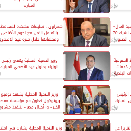
المبارك
د العال»
شعراوى : تعليمات مشددة للمحافظا
يشهدون عقد اتفاق مشترك لشراء 70
بالتعامل الآمن مع لحوم الأضاحى
 الصنع
ومخلفاتها خلال فترة عيد الاضحى
 المنوفية
وزير التنمية المحلية يهنئ رئيس
 خدمات
الوزراء بحلول عيد الأضحي المبارك
ت البلدية
 الرئيس
وزير التنمية المحلية يشهد توقيع
 المبارك
بروتوكول تعاون مع مؤسسة «مصر
الخير» و«أجيال مصر» لتنفيذ مشروع
«قيم وحياة»
تقريرا عن
وزير التنمية المحلية يشارك في افتتا