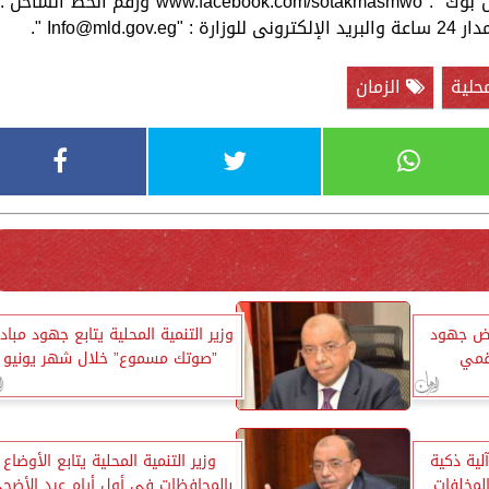
وذلك على موقع التواصل الاجتماعى " الفيس بوك ": www.facebook.com/sotakmasmwo ورقم الخط الساخن :
".
Info@mld.gov.eg
محلية
الزمان
عرض جهود
وزير التنمية المحلية يتابع جهود مباد
رقمي
”صوتك مسموع” خلال شهر يونيو
لية ذكية
وزير التنمية المحلية يتابع الأوضاع
لمخلفات
بالمحافظات في أول أيام عيد الأضح