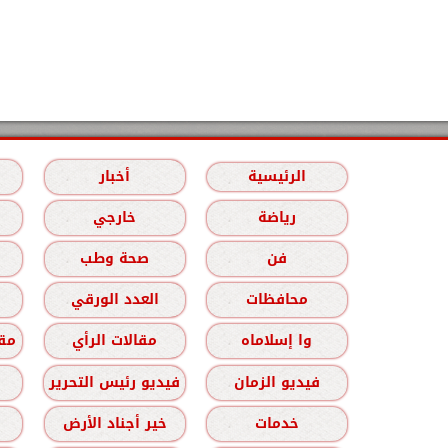
الرئيسية
أخبار
رياضة
خارجي
فن
صحة وطب
محافظات
العدد الورقي
وا إسلاماه
مقالات الرأي
مقا
فيديو الزمان
فيديو رئيس التحرير
خدمات
خير أجناد الأرض