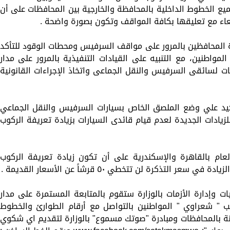
ما بين 5 % إلى 7 % على جميع الخطوط الداخلية بالمحافظة والخارجية بين المحافظات على أن
ربعاء مع تعليقها بكافة المواقف وتكون بصورة واضحة .
 المحافظين بالمرور على مواقف السرفيس ومحطات الوقود للتأكد
مواطنين، مع التنبيه على القيادات التنفيذية بالمرور على مدار
ات لسائقى السرفيس والنقل الجماعى واتخاذ الإجراءات القانونية
أكيد علي وضع الملصق الخاص بسيارات السرفيس والنقل الجماعي
زيادات الجديدة لعدم قيام قائدى السيارات بزيادة تعريفة الركوب
لعام بالقاهرة والإسكندرية على أن تكون زيادة تعريفة الركوب
التذكرة لن تتخطي ٥٠ قرشاً عن الأسعار القديمة .
ت وإدارة الأزمات بالوزارة ستقوم بالمتابعة المستمرة على مدار
ب " شعراوي " المواطنين بالتواصل مع أرقام الطوارئ والخطوط
لنة بالمحافظات ومبادرة "صوتك مسموع" بالوزارة لتقديم اي شكوي