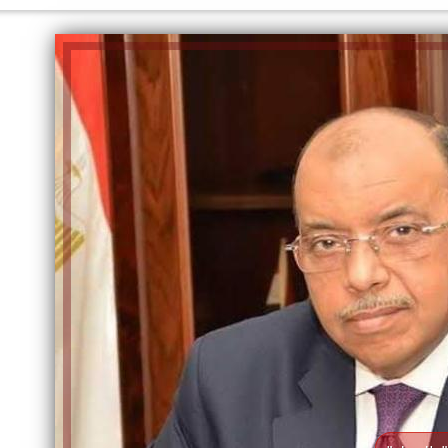
الكاتبة إلهام شرشر تهنئ الرئيس
السيسي بعيد ميلاده وتُشيد بجهوده
إلهام شرشر تكتب: دي مبقتش كورة..
في بناء الدولة
دي سياسة