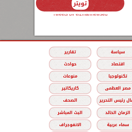
تويتر
Tweets by elzmannewseg
سياسة
تقارير
اقتصاد
حوادث
تكنولوجيا
منوعات
مصر العظمى
كاريكاتير
ل رئيس التحرير
الصحف
الزمان الخالد
البث المباشر
سماء عربية
الانفوجراف