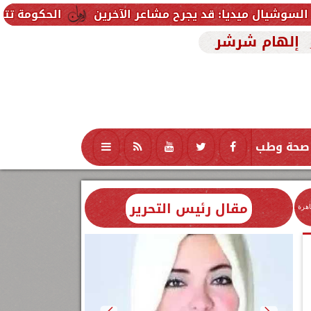
ديا: قد يجرح مشاعر الآخرين
الحكومة تتلقى 229 ألف شكوى وطلب واستفسار خلال يوليو.. ومدبولي يوجه بسرعة الاستجابة للمواطنين
إلهام شرشر
صحة وطب
تكنولوجيا
منوعات
محافظات
مقال رئيس التحرير
اهرة