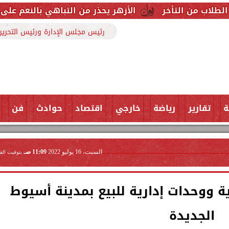
الأزهر يحذر من التباهي بالنعم على السوشيال مي
رئيس مجلس الإدارة ورئيس التحرير
ة
تقارير
رياضة
خارجي
اقتصاد
حوادث
فن
السبت، 16 يوليو 2022
11:09 صـ
بتوقيت الق
ة ووحدات إدارية للبيع بمدينة أسيوط
الجديدة