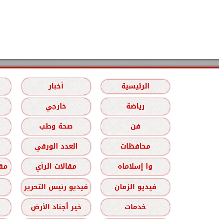
الرئيسية
أخبار
رياضة
خارجي
فن
صحة وطب
محافظات
العدد الورقي
وا إسلاماه
مقالات الرأي
مقا
فيديو الزمان
فيديو رئيس التحرير
خدمات
خير أجناد الأرض