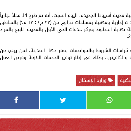
أعلنت المهندسة جيهان عمار، رئيس جهاز تنمية مدينة أسيوط الجديدة، اليوم السبت، أنه تم طرح 14 محلاً تجارياً
بمساحات تتراوح من (٢١م٢ : ١٠١ م٢)، و 5 وحدات إدارية ومهنية بمساحات تتراوح من (٣٣ م٢ : ٦٣ م٢) بالمناطق
ة نهاية الخطوط بمركز خدمات الحي الأول بالمدينة، للبيع بالمزاد
 كراسات الشروط والمواصفات بمقر جهاز المدينة، لمن يرغب من
 والكافيتريا، وذلك في إطار توفير الخدمات اللازمة وفرص العمل
كنية
وزارة الإسكان