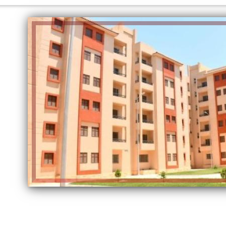
الكاتبة إلهام شرشر تهنئ الرئيس
السيسي بعيد ميلاده وتُشيد بجهوده
إلهام شرشر تكتب: دي مبقتش كورة..
في بناء الدولة
دي سياسة