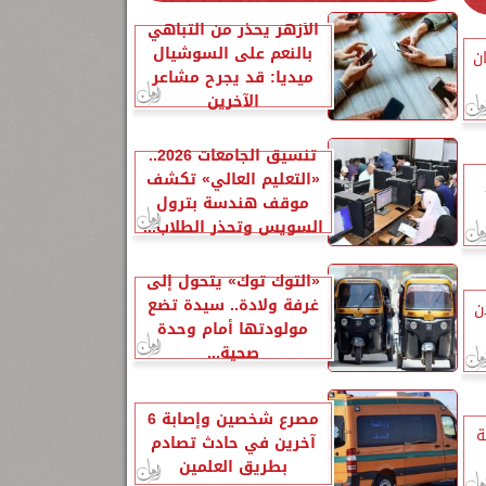
الأزهر يحذر من التباهي
بالنعم على السوشيال
ن
ميديا: قد يجرح مشاعر
الآخرين
تنسيق الجامعات 2026..
«التعليم العالي» تكشف
موقف هندسة بترول
السويس وتحذر الطلاب...
«التوك توك» يتحول إلى
غرفة ولادة.. سيدة تضع
ن
مولودتها أمام وحدة
صحية...
مصرع شخصين وإصابة 6
ة
آخرين في حادث تصادم
بطريق العلمين