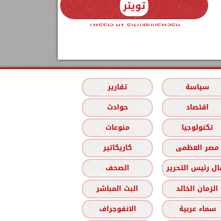
تويتر
Tweets by elzmannewseg
سياسة
تقارير
اقتصاد
حوادث
تكنولوجيا
منوعات
مصر العظمى
كاريكاتير
ل رئيس التحرير
الصحف
الزمان الخالد
البث المباشر
سماء عربية
الانفوجراف