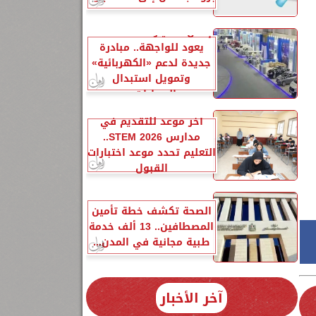
إحلال السيارات المتهالكة
يعود للواجهة.. مبادرة
جديدة لدعم «الكهربائية»
وتمويل استبدال
السيارات...
آخر موعد للتقديم في
مدارس STEM 2026..
التعليم تحدد موعد اختبارات
القبول
الصحة تكشف خطة تأمين
المصطافين.. 13 ألف خدمة
طبية مجانية في المدن...
آخر الأخبار