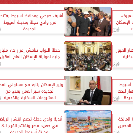
عيرة»..
أشرف صبحي ومحافظ أسيوط يفتتحا
 الإسكان
فرع وادي دجلة بمدينة أسيوط
ء
الجديدة
ز العبور
خطة النواب تناقش إقرار 7.2 مليار
سكنية
جنيه لموازنة الإسكان العام المقبل
 أسيوط
وزير الإسكان يتابع مع مسئولي المد
از لبحث
الجديدة سير العمل بعددٍ من
ديدة
المشروعات السكنية والخدمية
رئيس شركة RX GLOBAL المالكة
أندية وادي دجلة تدعم انتشار الرياض
في صعيد مصر وتفتتح الفرع الـ8
بمدينة أسيوط الجديدة