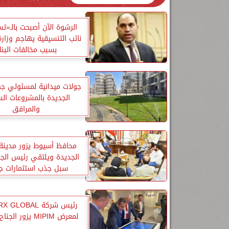
الرشوة الآن أصبحت بالـ«تس
نائب التنسيقية يهاجم وزارة
بسبب مخالفات البنا
جولات ميدانية لمسئولي جها
الجديدة بالمشروعات ال
والمرافق
محافظ أسيوط يزور مدينة
الجديدة ويلتقي رئيس الجه
سبل جذب استثمارات ج
لمعرض MIPIM يزور الجناح المصري