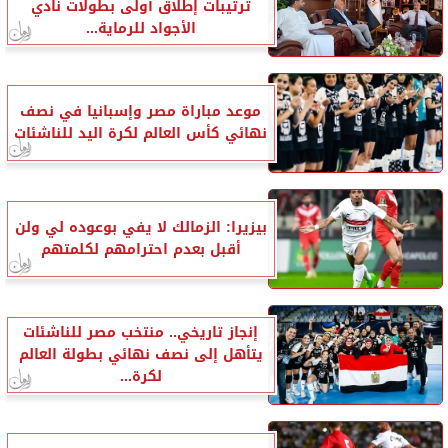
ترتيبات إطلاق أولى بطولات نادي
الأجواد للرماية...
موعد مباراة مصر وإسبانيا في نصف
نهائي كأس العالم لكرة اليد للناشئات
بيزيرا: الزمالك لا يفي بوعوده لي ولن
أقبل بعدم احترامهم لكلمتهم
إنجاز تاريخي.. منتخب مصر للناشئات
يتأهل إلى نصف نهائي بطولة العالم
لكرة...