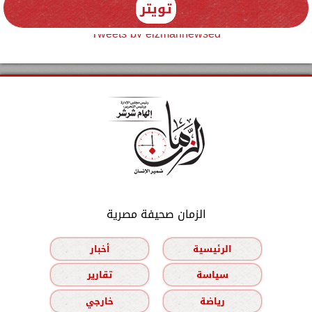
تويتر
Tweets by elzmannewseg
الزمان صحيفة مصرية
الرئيسية
أخبار
سياسة
تقارير
رياضة
خارجي