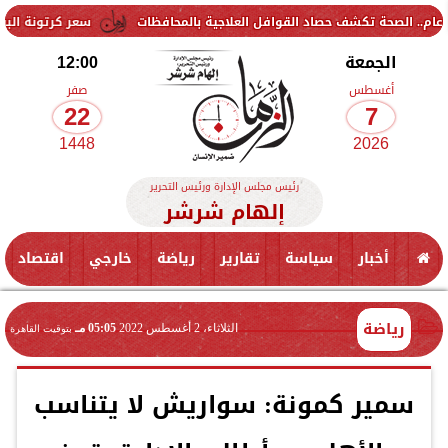
سعر كرتونة البيض في بورصة الدواجن و
الجمعة
12:00
أغسطس
صفر
22
7
1448
2026
رئيس مجلس الإدارة ورئيس التحرير
إلهام شرشر
أخبار
سياسة
تقارير
رياضة
خارجي
اقتصاد
رياضة
الثلاثاء، 2 أغسطس 2022
05:05 مـ
بتوقيت القاهرة
سمير كمونة: سواريش لا يتناسب