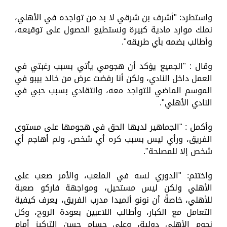
واستطرد: "أشرف بن شرقي لا بد من تواجده في الأهلي،
نملك موارد مادية كبيرة ونستطيع الحصول على توقيعه،
وأطالب بضمه بأي طريقه".
وقال : "الجميع يؤكد أن هجومي يأتي بسبب رغبتي في
العمل داخل النادي، ولكن أنا رفضت عرض من خالد بيبو في
الموسم الماضي للتواجد معه، وانتقادي بسبب حبي في
النادي الأهلي".
وأكمل : "الجماهير لديها الحق في هجومها على مستوى
الفريق، ورأي ليس بسبب كره أي شخص، ولم أهاجم أي
شخص إلا للمصلحة".
واختتم: "الدوري لسه في الملعب، والأمر صعب على
الأهلي ولكن ليس مستحيل، ومواجهة فاركو صعبة
للأهلي، خاصةً أن نونو ألميدا مدرب الفريق، يعرف كيفية
التعامل مع الكبار، وأطالب اللاعبين بعودة الروح، وكل
نجوم الأهلي دولية، وعلى حسام حسن التركيز أمام