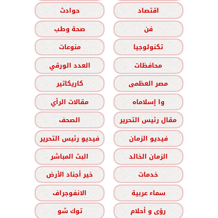
اقتصاد
حوادث
فن
صحة وطب
تكنولوجيا
منوعات
محافظات
العدد الورقي
مصر العظمى
كاريكاتير
وا إسلاماه
مقالات الرأي
مقال رئيس التحرير
الصحف
فيديو الزمان
فيديو رئيس التحرير
الزمان الخالد
البث المباشر
خدمات
خير أجناد الأرض
سماء عربية
الانفوجراف
رؤى و أحلام
توك شو