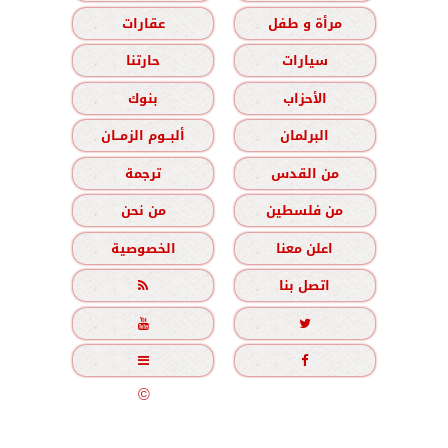
مرأة و طفل
عقارات
سيارات
حارتنا
الأحزاب
بنوك
البرلمان
ألبــوم الزمــان
من القدس
ترجمة
من فلسطين
من نحن
اعلن معنا
الخصوصية
اتصل بنا





جميع الحقوق محفوظة
©