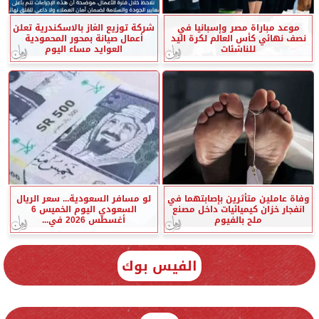
موعد مباراة مصر وإسبانيا في
شركة توزيع الغاز بالاسكندرية تعلن
نصف نهائي كأس العالم لكرة اليد
أعمال صيانة بمحور المحمودية
للناشئات
العوايد مساء اليوم
وفاة عاملين متأثرين بإصابتهما في
لو مسافر السعودية... سعر الريال
انفجار خزان كيميائيات داخل مصنع
السعودي اليوم الخميس 6
ملح بالفيوم
أغسطس 2026 في...
الفيس بوك