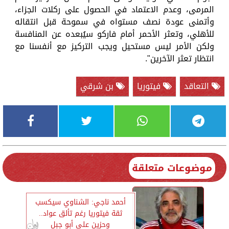
المرمى، وعدم الاعتماد في الحصول على ركلات الجزاء،
وأتمنى عودة نصف مستواه في سموحة قبل انتقاله
للأهلي، وتعثر الأحمر أمام فاركو سيُبعده عن المنافسة
ولكن الأمر ليس مستحيل ويجب التركيز مع أنفسنا مع
انتظار تعثر الآخرين".
التعاقد
فيتوريا
بن شرقي
موضوعات متعلقة
أحمد ناجي: الشناوي سيكسب
ثقة فيتوريا رغم تألق عواد..
وحزين على أبو جبل