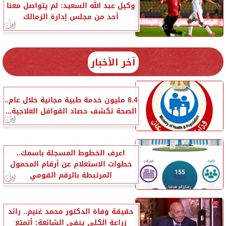
وكيل عبد الله السعيد: لم يتواصل معنا
أحد من مجلس إدارة الزمالك
آخر الأخبار
8.4 مليون خدمة طبية مجانية خلال عام..
الصحة تكشف حصاد القوافل العلاجية...
اعرف الخطوط المسجلة باسمك..
خطوات الاستعلام عن أرقام المحمول
المرتبطة بالرقم القومي
حقيقة وفاة الدكتور محمد غنيم.. رائد
زراعة الكلى ينفي الشائعة: أتمتع