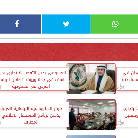
ودان في
العسومي يدين التفجير الانتحاري بحز
مساعدته
ناسف في جدة ويؤكد تضامن البرلما
العربي مع السعودية
 بتجارب
مركز الدبلوماسية البرلمانية العربية
وتمكين
يدشن برنامج المستشار الإعلامي
المحترف