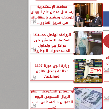
محافظ الإسكندرية
يستقبل قنصل عام اليونان
لتوديعه ويشيد بإسهاماته
في تعزيز التعاون...
الزراعة: تواصل حملاتها
المكثفة للتفتيش على
مراكز بيع وتداول
المستحضرات البيطرية
ام
ن
وزارة الري حررنا 3607
مخالفة بفضل تعاون
المواطنين
لو مسافر السعودية... سعر
الريال السعودي اليوم
الخميس 6 أغسطس 2026
في...