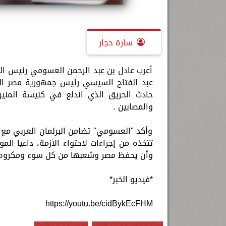
سارة حجار
أعرب عادل بن عبد الرحمن العسومي رئيس الب
عبد الفتاح السيسي رئيس جمهورية مصر ال
حادث الحريق الذي اندلع في كنيسة المني
والمصابين .
وأكد "العسومي" تضامن البرلمان العربي مع 
تتخذه من إجراءات لاحتواء الأزمة، داعيا ال
وأن يحفظ مصر وشعبها من كل سوء ومكروه
*فيديو الخبر*
https://youtu.be/cidBykEcFHM