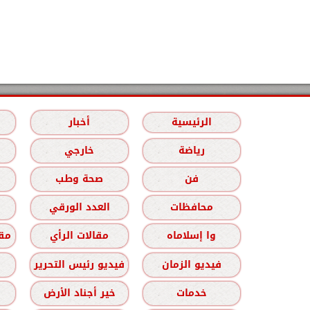
الرئيسية
أخبار
رياضة
خارجي
فن
صحة وطب
محافظات
العدد الورقي
وا إسلاماه
مقالات الرأي
مقا
فيديو الزمان
فيديو رئيس التحرير
خدمات
خير أجناد الأرض