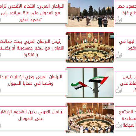
 جهود مصر
البرلمان العربي: اقتحام الأقصى تزامن
اع غزة
مع العدوان على غزة سيقود إلى
تصعيد خطير
ليبيا في
رئيس البرلمان العربي يبحث مجالات
وقود
التعاون مع سفير جمهورية أوزبكستا
بالقاهرة
ار رئيس
البرلمان العربي يعزي الإمارات قيادة
فاظ على
وشعبا في ضحايا السيول
ق
 المجتمع
البرلمان العربي يدين الهجوم الإرهاب
مساعدة
على الصومال
لمجاعة