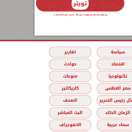
تويتر
Tweets by elzmannewseg
سياسة
تقارير
اقتصاد
حوادث
تكنولوجيا
منوعات
مصر العظمى
كاريكاتير
ل رئيس التحرير
الصحف
الزمان الخالد
البث المباشر
سماء عربية
الانفوجراف