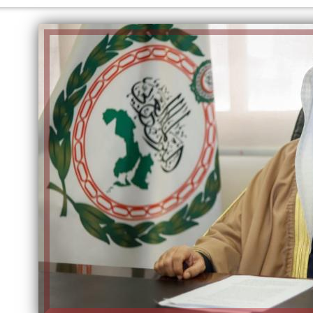
الكاتبة إلهام شرشر تهنئ الرئيس
السيسي بعيد ميلاده وتُشيد بجهوده
إلهام شرشر تكتب: دي مبقتش كورة..
في بناء الدولة
دي سياسة