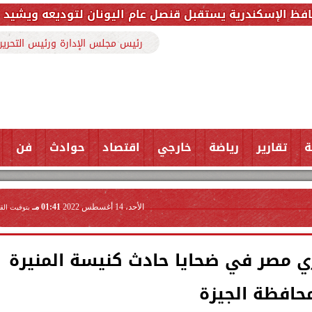
ستقبل قنصل عام اليونان لتوديعه ويشيد بإسهاماته في تعزي
رئيس مجلس الإدارة ورئيس التحرير
ة
تقارير
رياضة
خارجي
اقتصاد
حوادث
فن
الأحد، 14 أغسطس 2022
01:41 مـ
بتوقيت الق
زي مصر في ضحايا حادث كنيسة المنيرة
حافظة الجيزة