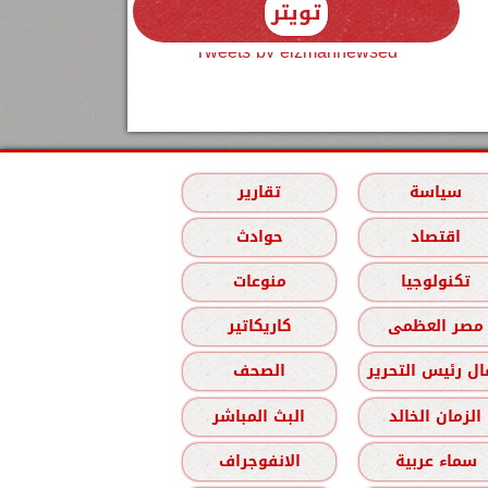
تويتر
Tweets by elzmannewseg
سياسة
تقارير
اقتصاد
حوادث
تكنولوجيا
منوعات
مصر العظمى
كاريكاتير
ل رئيس التحرير
الصحف
الزمان الخالد
البث المباشر
سماء عربية
الانفوجراف