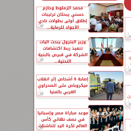
محمد الزملوط وحازم
حسني يبحثان ترتيبات
إطلاق أولى بطولات نادي
الأجواد للرماية...
وزير البترول يبحث آليات
تنفيذ ربط اكتشافات
الشركة في قبرص بالبنية
ي
التحتية...
إصابة 8 أشخاص إثر انقلاب
ميكروباص على الصحراوي
الغربي بالمنيا
ت
موعد مباراة مصر وإسبانيا
في نصف نهائي كأس
العالم لكرة اليد للناشئات