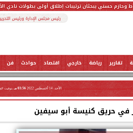
 يبحثان ترتيبات إطلاق أولى بطولات نادي الأجواد للرماي
رئيس مجلس الإدارة ورئيس التحرير
ة
تقارير
رياضة
خارجي
اقتصاد
حوادث
فن
الأحد، 14 أغسطس 2022
03:56 مـ
بتوقيت الق
 في حريق كنيسة أبو سيفين