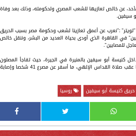
الأحد، عن خالص تعازيها للشعب المصري ولحكومته، وذلك بعد وفاة
و سيفين.
"تويتر" :"نعرب عن أعمق تعازينا لشعب وحكومة مصر بسبب الحريق
ن" في القاهرة الذي أودى بحياة العديد من البشر، وننقل خالص
عاجل للمصابين".
خل كنيسة أبو سيفين بالمنيرة في الجيرة، حيث تفاجأ المصلون
بوقوع الحريق في تمام الساعة الثامنة صباحا عقب صلاة القداس الإلهي، ما أسفر عن مصرع 41 شخصا وإصابة
ريق كنيسة أبو سيفين
روسيا