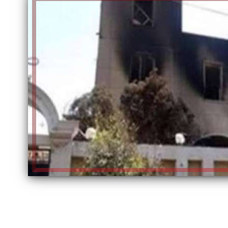
الكاتبة إلهام شرشر تهنئ الرئيس
السيسي بعيد ميلاده وتُشيد بجهوده
إلهام شرشر تكتب: دي مبقتش كورة..
في بناء الدولة
دي سياسة