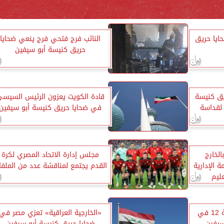
يا حريق
النائب فرج فتحي فرج ينعي ضحايا
حريق كنيسة أبو سيفين
ريق كنيسة
قادة الكويت يعزون الرئيس السيس
 لقداسة
في ضحايا حريق كنيسة أبو سيفين
الخارج
مجلس إدارة الاتحاد المصري لكرة
 الإدارية
القدم يجتمع لمناقشة عدد من الملفا
عليم
حتى الآن.. 41 وفاة وإصابة 12 في
«الخارجية العراقية» تعزي مصر في
سيفين
ضحايا حريق كنيسة أبو سيفين