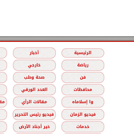
الرئيسية
أخبار
رياضة
خارجي
فن
صحة وطب
محافظات
العدد الورقي
وا إسلاماه
مقالات الرأي
مقا
فيديو الزمان
فيديو رئيس التحرير
خدمات
خير أجناد الأرض