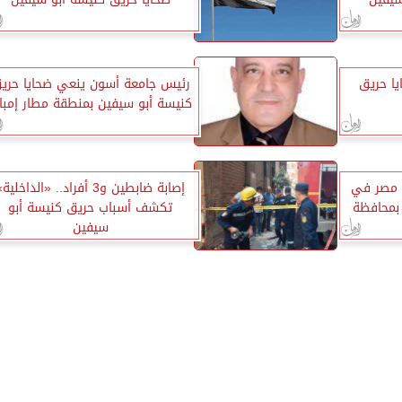
يا حريق
رئيس جامعة أسون ينعي ضحايا حري
كنيسة أبو سيفين بمنطقة مطار إمباب
ي مصر في
إصابة ضابطين و3 أفراد.. «الداخلية
 بمحافظة
تكشف أسباب حريق كنيسة أبو
سيفين