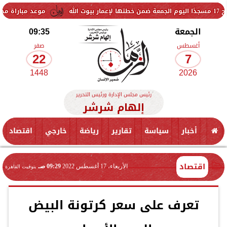
موعد مباراة مصر وإسبانيا في نص
الجمعة
09:35
أغسطس
صفر
22
7
1448
2026
رئيس مجلس الإدارة ورئيس التحرير
إلهام شرشر
أخبار
سياسة
تقارير
رياضة
خارجي
اقتصاد
اقتصاد
الأربعاء، 17 أغسطس 2022
09:29 صـ
بتوقيت القاهرة
تعرف على سعر كرتونة البيض