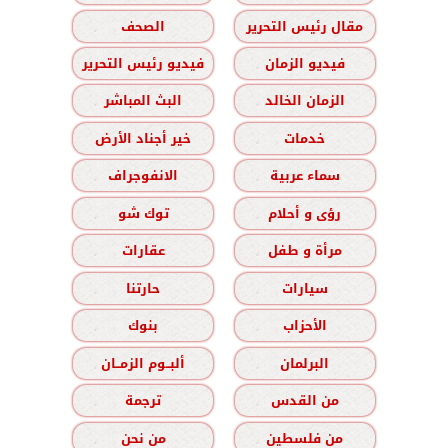
مقال رئيس التحرير
الصحف
فيديو الزمان
فيديو رئيس التحرير
الزمان الخالد
البث المباشر
خدمات
خير أجناد الأرض
سماء عربية
الانفوجراف
رؤى و أحلام
توك شو
مرأة و طفل
عقارات
سيارات
حارتنا
الأحزاب
بنوك
البرلمان
ألبــوم الزمــان
من القدس
ترجمة
من فلسطين
من نحن