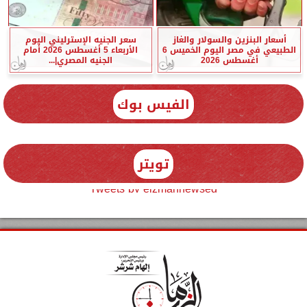
أسعار البنزين والسولار والغاز
سعر الجنيه الإسترليني اليوم
الطبيعي في مصر اليوم الخميس 6
الأربعاء 5 أغسطس 2026 أمام
أغسطس 2026
الجنيه المصري|...
الفيس بوك
تويتر
Tweets by elzmannewseg