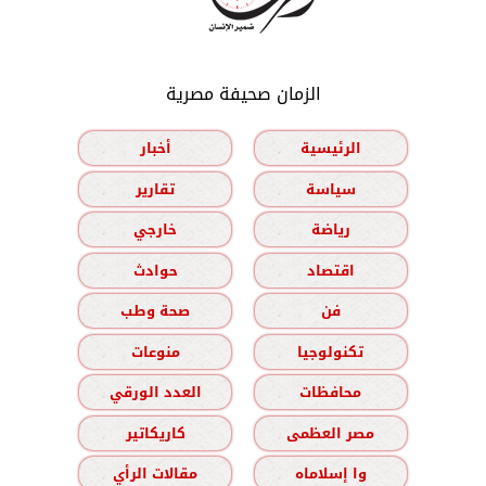
الزمان صحيفة مصرية
الرئيسية
أخبار
سياسة
تقارير
رياضة
خارجي
اقتصاد
حوادث
فن
صحة وطب
تكنولوجيا
منوعات
محافظات
العدد الورقي
مصر العظمى
كاريكاتير
وا إسلاماه
مقالات الرأي