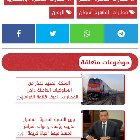
قطارات القاهرة أسوان
الزمان
موضوعات متعلقة
السكة الحديد تحذر من
السلوكيات الخاطئة داخل
القطارات.. اعرف قائمة الغرامات
وزير التنمية المحلية: استمرار
تدريب رؤساء و نواب المراكز
المنفذ فيها ”حياة كريمة”