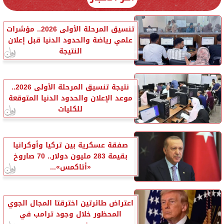
تنسيق المرحلة الأولى 2026.. مؤشرات
علمي رياضة والحدود الدنيا قبل إعلان
النتيجة
نتيجة تنسيق المرحلة الأولى 2026..
موعد الإعلان والحدود الدنيا المتوقعة
للكليات
صفقة عسكرية بين تركيا وأوكرانيا
بقيمة 283 مليون دولار.. 70 صاروخ
«أتاكمس»...
اعتراض طائرتين اخترقتا المجال الجوي
المحظور خلال وجود ترامب في