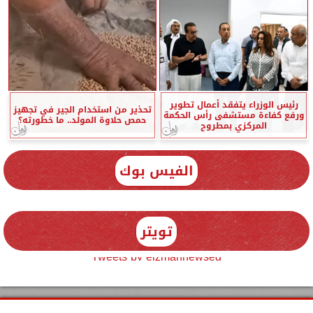
رئيس الوزراء يتفقد أعمال تطوير
تحذير من استخدام الجير في تجهيز
ورفع كفاءة مستشفى رأس الحكمة
حمص حلاوة المولد.. ما خطورته؟
المركزي بمطروح
الفيس بوك
تويتر
Tweets by elzmannewseg