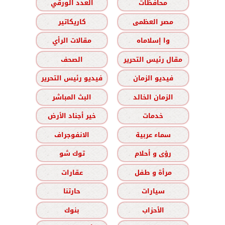
محافظات
العدد الورقي
مصر العظمى
كاريكاتير
وا إسلاماه
مقالات الرأي
مقال رئيس التحرير
الصحف
فيديو الزمان
فيديو رئيس التحرير
الزمان الخالد
البث المباشر
خدمات
خير أجناد الأرض
سماء عربية
الانفوجراف
رؤى و أحلام
توك شو
مرأة و طفل
عقارات
سيارات
حارتنا
الأحزاب
بنوك