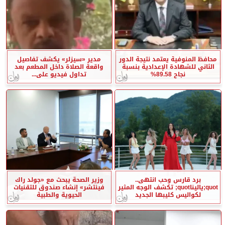
محافظ المنوفية يعتمد نتيجة الدور
مدير «سيزلر» يكشف تفاصيل
الثاني للشهادة الإعدادية بنسبة
واقعة الصلاة داخل المطعم بعد
نجاح 89.58%
تداول فيديو على...
برد قارس وحب انتهى..
وزير الصحة يبحث مع «جولد راك
quot;ياليناquot; تكشف الوجه المثير
فينتشر» إنشاء صندوق للتقنيات
لكواليس كليبها الجديد
الحيوية والطبية