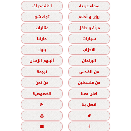
سماء عربية
الانفوجراف
رؤى و أحلام
توك شو
مرأة و طفل
عقارات
سيارات
حارتنا
الأحزاب
بنوك
البرلمان
ألبــوم الزمــان
من القدس
ترجمة
من فلسطين
من نحن
اعلن معنا
الخصوصية
اتصل بنا




