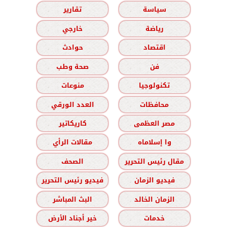
سياسة
تقارير
رياضة
خارجي
اقتصاد
حوادث
فن
صحة وطب
تكنولوجيا
منوعات
محافظات
العدد الورقي
مصر العظمى
كاريكاتير
وا إسلاماه
مقالات الرأي
مقال رئيس التحرير
الصحف
فيديو الزمان
فيديو رئيس التحرير
الزمان الخالد
البث المباشر
خدمات
خير أجناد الأرض