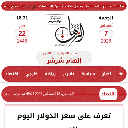
زيل 150 طنًا من المخلفات
عودة ضخ المياه تدريجيًا لمنا
الجمعة
18:31
أغسطس
صفر
22
7
1448
2026
رئيس مجلس الإدارة ورئيس التحرير
إلهام شرشر
أخبار
سياسة
تقارير
رياضة
خارجي
اقتصاد
اقتصاد
الخميس، 18 أغسطس 2022
09:22 صـ
بتوقيت القاهرة
تعرف على سعر الدولار اليوم