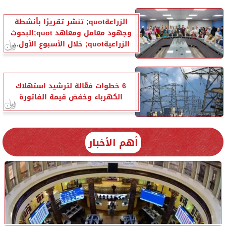
الزراعةquot; تنشر تقريرًا بأنشطة
وجهود معامل ومعاهد quot;البحوث
الزراعيةquot; خلال الأسبوع الأول...
6 خطوات فعّالة لترشيد استهلاك
الكهرباء وخفض قيمة الفاتورة
أهم الأخبار