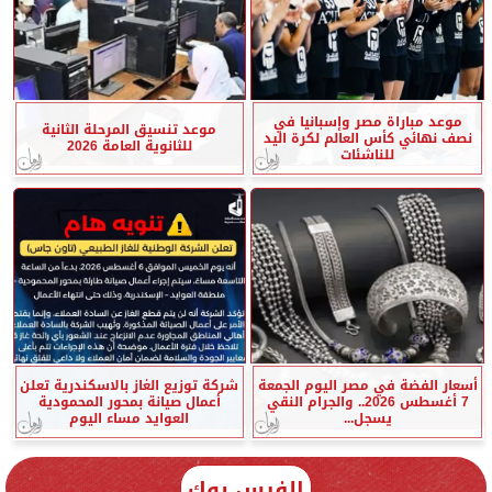
موعد مباراة مصر وإسبانيا في
موعد تنسيق المرحلة الثانية
نصف نهائي كأس العالم لكرة اليد
للثانوية العامة 2026
للناشئات
أسعار الفضة في مصر اليوم الجمعة
شركة توزيع الغاز بالاسكندرية تعلن
7 أغسطس 2026.. والجرام النقي
أعمال صيانة بمحور المحمودية
يسجل...
العوايد مساء اليوم
الفيس بوك