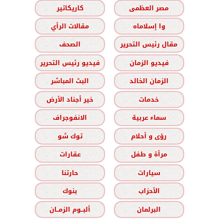
مصر العظمى
كاريكاتير
وا إسلاماه
مقالات الرأي
مقال رئيس التحرير
الصحف
فيديو الزمان
فيديو رئيس التحرير
الزمان الخالد
البث المباشر
خدمات
خير أجناد الأرض
سماء عربية
الانفوجراف
رؤى و أحلام
توك شو
مرأة و طفل
عقارات
سيارات
حارتنا
الأحزاب
بنوك
البرلمان
ألبــوم الزمــان