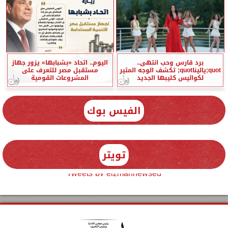
برد قارس وحب انتهى..
اليوم.. اتحاد «بشبابها» يزور جهاز
quot;ياليناquot; تكشف الوجه المثير
مستقبل مصر للتعرف على
لكواليس كليبها الجديد
المشروعات القومية
الفيس بوك
تويتر
Tweets by elzmannewseg