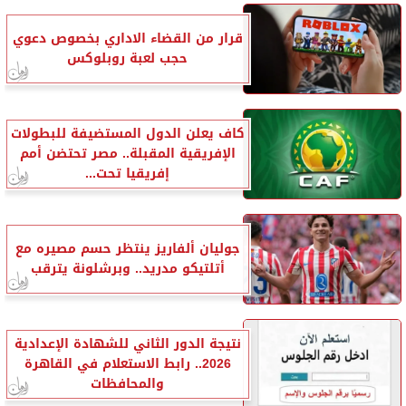
قرار من القضاء الاداري بخصوص دعوي
حجب لعبة روبلوكس
كاف يعلن الدول المستضيفة للبطولات
الإفريقية المقبلة.. مصر تحتضن أمم
إفريقيا تحت...
جوليان ألفاريز ينتظر حسم مصيره مع
أتلتيكو مدريد.. وبرشلونة يترقب
نتيجة الدور الثاني للشهادة الإعدادية
2026.. رابط الاستعلام في القاهرة
والمحافظات