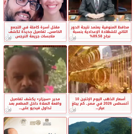
محافظ المنوفية يعتمد نتيجة الدور
مقتل أسرة كاملة في التجمع
الثاني للشهادة الإعدادية بنسبة
الخامس.. تفاصيل جديدة تكشف
نجاح 89.58%
ملابسات جريمة النرجس
أسعار الذهب اليوم الإثنين 10
مدير «سيزلر» يكشف تفاصيل
أغسطس 2026 في مصر.. كم يبلغ
واقعة الصلاة داخل المطعم بعد
عيار...
تداول فيديو على...