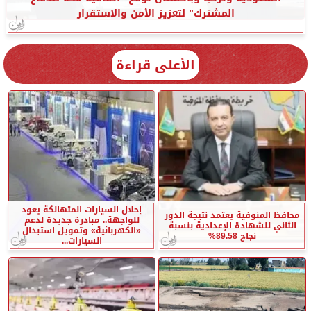
المشترك” لتعزيز الأمن والاستقرار
الأعلى قراءة
إحلال السيارات المتهالكة يعود
محافظ المنوفية يعتمد نتيجة الدور
للواجهة.. مبادرة جديدة لدعم
الثاني للشهادة الإعدادية بنسبة
«الكهربائية» وتمويل استبدال
نجاح 89.58%
السيارات...