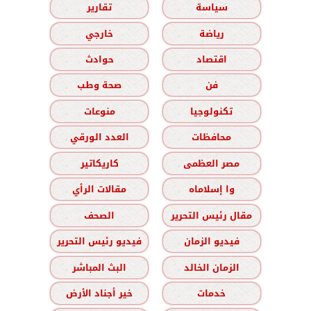
سياسة
تقارير
رياضة
خارجي
اقتصاد
حوادث
فن
صحة وطب
تكنولوجيا
منوعات
محافظات
العدد الورقي
مصر العظمى
كاريكاتير
وا إسلاماه
مقالات الرأي
مقال رئيس التحرير
الصحف
فيديو الزمان
فيديو رئيس التحرير
الزمان الخالد
البث المباشر
خدمات
خير أجناد الأرض