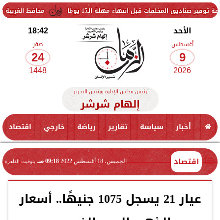
فات قبل انتهاء مهلة الـ15 يومًا
محافظ الغربية يتفقد حزمة من ا
الأحد
18:42
أغسطس
صفر
24
9
1448
2026
رئيس مجلس الإدارة ورئيس التحرير
إلهام شرشر
أخبار
سياسة
تقارير
رياضة
خارجي
اقتصاد
اقتصاد
الخميس، 18 أغسطس 2022
09:18 صـ
بتوقيت القاهرة
عيار 21 يسجل 1075 جنيهًا.. أسعار