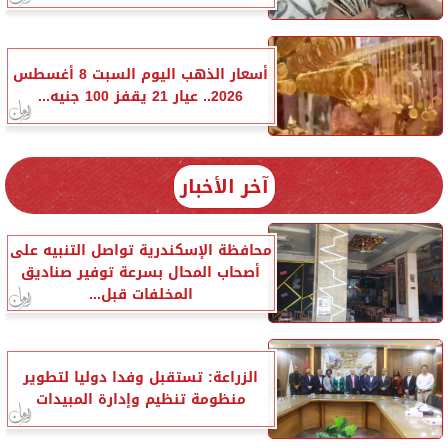
أسعار الذهب اليوم السبت 8 أغسطس
2026.. عيار 21 يقفز 100 جنيه...
آخر الأخبار
محافظة الإسكندرية تواصل التنبيه على
أصحاب المحال بسرعة توفير صناديق
المخلفات قبل...
الزراعة: تستقبل وفدا دوليا لتطوير
منظومة تنظيم وإدارة المبيدات