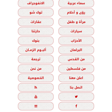
سماء عربية
الانفوجراف
رؤى و أحلام
توك شو
مرأة و طفل
عقارات
سيارات
حارتنا
الأحزاب
بنوك
البرلمان
ألبــوم الزمــان
من القدس
ترجمة
من فلسطين
من نحن
اعلن معنا
الخصوصية
اتصل بنا




