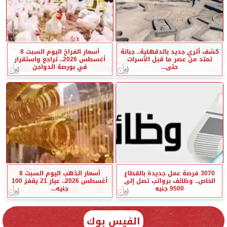
كشف أثري جديد بالدقهلية.. جبانة
أسعار الفراخ اليوم السبت 8
تمتد من عصر ما قبل الأسرات
أغسطس 2026.. تراجع واستقرار
حتى...
في بورصة الدواجن
3070 فرصة عمل جديدة بالقطاع
أسعار الذهب اليوم السبت 8
الخاص.. وظائف برواتب تصل إلى
أغسطس 2026.. عيار 21 يقفز 100
9500 جنيه
جنيه...
الفيس بوك