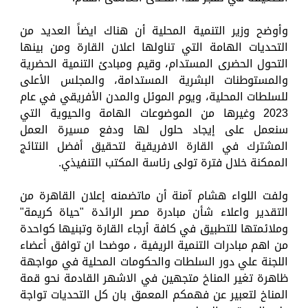
وأوضح وزير التنمية المحلية أن هناك ايضاً العديد من
التحديات الهامة التي تناولها اعلان القارة ومن بينها
التحول الحضرى المستدام، وقيم ومبادئ التنمية الحضرية
والمستوطنات البشرية المستدامة، والمجلس الأعلى
للسلطات المحلية، ويوم الموئل والمدن الأفريقي في عام
2023 وغيرها من الموضوعات الهامة والحيوية التي
سنعمل على إيجاد حلول لها ودفع مسيرة العمل
المشترك في القارة الافريقية لتحقيق أفضل النتائج
الممكنة خلال فترة تولى رئاسة المكتب التنفيذي.
ولفت اللواء هشام آمنة أن ماتضمنه إعلان القاهرة من
التقدير واعلاء شأن مبادرة مصر الرائدة "حياة كريمة"
وملائمتها للتطبيق في كافة أرجاء القارة وتبنيها كواحدة
من اهم مبادرات التنمية الريفية ، موضحا ان توافق أعضاء
اللجنة علي دور السلطات والحكومات المحلية في مواجهة
ظاهرة تغير المناخ متجهين في الاشهر القادمة نحو قمة
المناخ لتعبير عن فهمكم المعمق بان كل التحديات تواجة