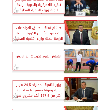
تنفيذ اللامركزية بالدورة الرابعة
للجنة وزراء التنمية المحلية
الأفارقة
هشام آمنة: انطلاق الاجتماعات
التحضيرية لأعمال الدورة العادية
الرابعة للجنة وزراء التنمية المحلية
بحضور وفود 55 دولة افريقية
القماش يقود تدريبات الدراويش
وزير التنمية المحلية: 24,5 مليار
جنيه وفرها «مشروعك» لتنفيذ
أكثر من 197,5 ألف مشروع في
المحافظات