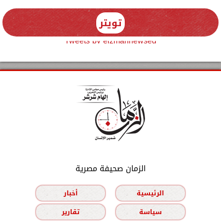
تويتر
Tweets by elzmannewseg
الزمان صحيفة مصرية
الرئيسية
أخبار
سياسة
تقارير