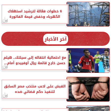
6 خطوات فعّالة لترشيد استهلاك
الكهرباء وخفض قيمة الفاتورة
آخر الأخبار
مع احتمالية انتقاله إلى سيلتك.. هيثم
حسن خارج قائمة ريال أوفييدو أمام...
القبض على لاعب منتخب مصر السابق
لتنفيذ حكم قضائي ضده