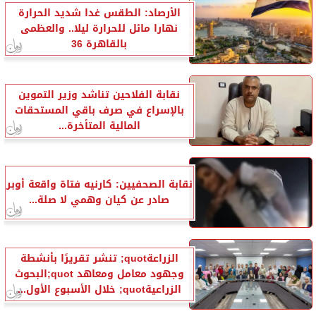
الأرصاد: الطقس غدا شديد الحرارة
نهارا مائل للحرارة ليلا.. والعظمى
بالقاهرة 36
نقابة الفلاحين تناشد وزير التموين
بالإسراع في صرف باقي المستحقات
المالية المتأخرة...
نقابة الصحفيين: كارنيه فتاة واقعة أوبر
صادر عن كيان وهمي لا صلة...
الزراعةquot; تنشر تقريرًا بأنشطة
وجهود معامل ومعاهد quot;البحوث
الزراعيةquot; خلال الأسبوع الأول...