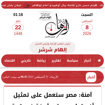
 خارج قائمة ريال أوفييدو أمام لوهافر
ميلان يعلن فسخ عقد إسماعيل بن
السبت
01:16
أغسطس
صفر
22
8
1448
2026
رئيس مجلس الإدارة ورئيس التحرير
إلهام شرشر
أخبار
سياسة
تقارير
رياضة
خارجي
اقتصاد
أخبار
الأربعاء، 31 أغسطس 2022
06:45 مـ
بتوقيت القاهرة
آمنة: مصر ستعمل على تمثيل