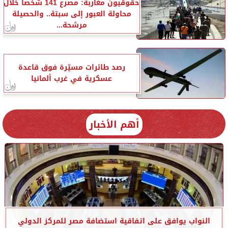
حقوقيون مغاربة: مصرع 141 شخصا خلال
محاولة العبور إلى سبتة.. والحصيلة
مرشحة...
رصد طائرات مسيّرة فوق قاعدة
عسكرية في غرب ألمانيا
أهم الأخبار
النواب يوافق على اتفاقية استضافة مصر للمركز الدولي