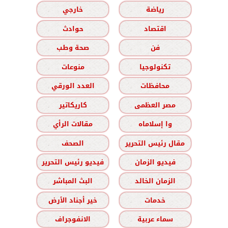
رياضة
خارجي
اقتصاد
حوادث
فن
صحة وطب
تكنولوجيا
منوعات
محافظات
العدد الورقي
مصر العظمى
كاريكاتير
وا إسلاماه
مقالات الرأي
مقال رئيس التحرير
الصحف
فيديو الزمان
فيديو رئيس التحرير
الزمان الخالد
البث المباشر
خدمات
خير أجناد الأرض
سماء عربية
الانفوجراف