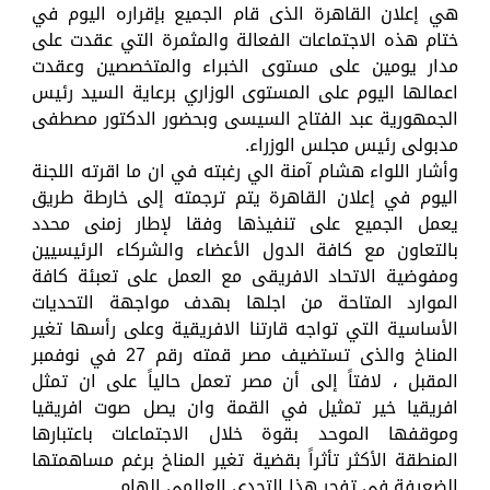
هي إعلان القاهرة الذى قام الجميع بإقراره اليوم في
ختام هذه الاجتماعات الفعالة والمثمرة التي عقدت على
مدار يومين على مستوى الخبراء والمتخصصين وعقدت
اعمالها اليوم على المستوى الوزاري برعاية السيد رئيس
الجمهورية عبد الفتاح السيسى وبحضور الدكتور مصطفى
مدبولى رئيس مجلس الوزراء.
وأشار اللواء هشام آمنة الي رغبته في ان ما اقرته اللجنة
اليوم في إعلان القاهرة يتم ترجمته إلى خارطة طريق
يعمل الجميع على تنفيذها وفقا لإطار زمنى محدد
بالتعاون مع كافة الدول الأعضاء والشركاء الرئيسيين
ومفوضية الاتحاد الافريقى مع العمل على تعبئة كافة
الموارد المتاحة من اجلها بهدف مواجهة التحديات
الأساسية التي تواجه قارتنا الافريقية وعلى رأسها تغير
المناخ والذى تستضيف مصر قمته رقم 27 في نوفمبر
المقبل ، لافتاً إلى أن مصر تعمل حالياً على ان تمثل
افريقيا خير تمثيل في القمة وان يصل صوت افريقيا
وموقفها الموحد بقوة خلال الاجتماعات باعتبارها
المنطقة الأكثر تأثراً بقضية تغير المناخ برغم مساهمتها
الضعيفة في تفجر هذا التحدى العالمى الهام.