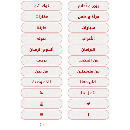
رؤى و أحلام
توك شو
مرأة و طفل
عقارات
سيارات
حارتنا
الأحزاب
بنوك
البرلمان
ألبــوم الزمــان
من القدس
ترجمة
من فلسطين
من نحن
اعلن معنا
الخصوصية
اتصل بنا





جميع الحقوق محفوظة
©