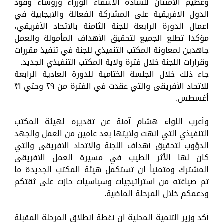
وعظيم الامتنان للسادة الاشقاء الوزراء ورؤساء وفود
الدول الافريقية على المشاركة الفعالة والايجابية في
اعمال الدورة الرابعة للجنة الثامنة بالاتحاد الأفريقي،
مؤكدا تطلع الجميع لتحقيق الأهداف المأمولة والعمل
جاهدين لمعاونة المكتب التنفيذي للجنة في تنفيذ مقررات
وقرارات اللجنة خلال فترة ولاية المكتب التنفيذي الجديد.
جاء ذلك خلال الجلسة الختامية للدورة العادية الرابعة
للاتحاد الأفريقى والتي عقدت في الفترة من ٢٩ وحتي ٣١
أغسطس.
وأعرب اللواء هشام آمنة عن تقديره لهيئة المكتب
التنفيذي التي انهت ولايتها بعد عامين من العمل والجهد
الدؤوب لتحقيق أهداف اللجنة والاتحاد الافريقى والتي
كان لها الأثر الطيب في مسيرة العمل الافريقى
المشترك ومتمنياً ان تستكمل هيئة المكتب الجديدة ما
تم صياغته من استراتيجيات وسياسيات حازت على ثقتكم
ودعمكم خلال المرحلة الماضية.
أكد وزير التنمية المحلية ان نقطة انطلاق المرحلة المقبلة