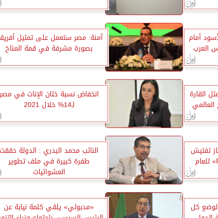
أسود أمام
آمنة: مصر ستعمل على تمثيل أفريقي
س العرب
بصورة مشرفة في قمة المناخ
ثل القارة
انخفاض نسبة ختان الإناث في مصر
 العالمي
لـ14% خلال 2021
از تفتيش
النائب محمد البدري : الدولة حققت
«الفيدرالي الأمريكي FAA» للعام
طفرة كبيرة في ملف تطوير
العشوائيات
لوضع كل
«مدبولي» يلقي كلمة نيابة عن
ة الدول
الرئيس السيسي باجتماع وزراء التنمي