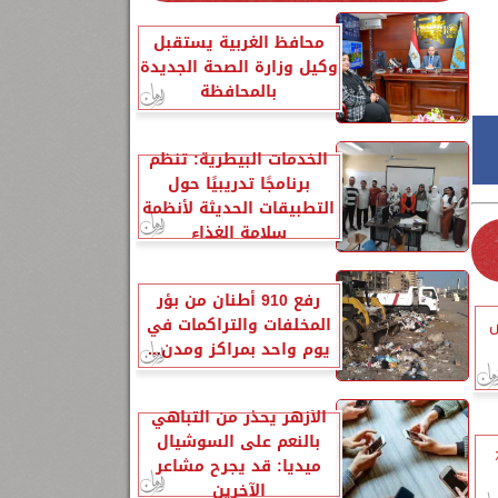
محافظ الغربية يستقبل
وكيل وزارة الصحة الجديدة
بالمحافظة
الخدمات البيطرية: تنظم
برنامجًا تدريبيًا حول
التطبيقات الحديثة لأنظمة
سلامة الغذاء
رفع 910 أطنان من بؤر
المخلفات والتراكمات في
س
يوم واحد بمراكز ومدن...
الأزهر يحذر من التباهي
بالنعم على السوشيال
 بنسبة 23٪
ميديا: قد يجرح مشاعر
الآخرين