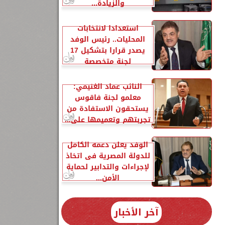
والزيادة...
استعدادا لانتخابات
المحليات.. رئيس الوفد
يصدر قرارا بتشكيل 17
لجنة متخصصة
النائب عماد الغنيمي:
معلمو لجنة فاقوس
يستحقون الاستفادة من
تجربتهم وتعميمها على...
الوفد يعلن دعمه الكامل
للدولة المصرية فى اتخاذ
لإجراءات والتدابير لحماية
الأمن...
آخر الأخبار