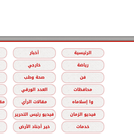
الرئيسية
أخبار
رياضة
خارجي
فن
صحة وطب
محافظات
العدد الورقي
وا إسلاماه
مقالات الرأي
مقا
فيديو الزمان
فيديو رئيس التحرير
خدمات
خير أجناد الأرض