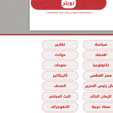
تويتر
Tweets by elzmannewseg
سياسة
تقارير
اقتصاد
حوادث
تكنولوجيا
منوعات
مصر العظمى
كاريكاتير
ل رئيس التحرير
الصحف
الزمان الخالد
البث المباشر
سماء عربية
الانفوجراف