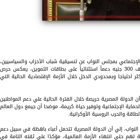
الإجتماعي بمجلس النواب عن تنسيقية شباب الأحزاب والسياسيين،
أن توجيه الرئيس عبد الفتاح السيسي بصرف 300 جنيه دعماً استثنائياً على بطاقات التموين، يعكس حرص
ثر احتياجا وبمحدودي الدخل خلال الأزمة الإقتصادية الحالية التي
 الدولة المصرية حريصة خلال الفترة الحالية علي دعم المواطنين
لحماية الإجتماعية وتوفير حياة كريمة، موضحا أن جيمع دول العالم
طاقة والحرب الروسية الأوكرانية.
النواب، إلي أن الدولة المصرية تتحمل أعباء باهظة في سبيل دعم
مة لهم حتى انتهاء الأزمة العالمية، مؤكدًا على ثقته التامة في