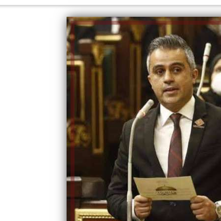
الكاتبة إلهام شرشر تهنئ الرئيس
السيسي بعيد ميلاده وتُشيد بجهوده
إلهام شرشر تكتب: دي مبقتش كورة..
في بناء الدولة
دي سياسة