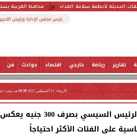
ظمة سلامة الغذاء
محافظ الغربية يستقبل وكيل وزارة 
رئيس مجلس الإدارة ورئيس التحرير
ة
تقارير
رياضة
خارجي
اقتصاد
حوادث
فن
الأربعاء، 31 أغسطس 2022
10:38 مـ
بتوقيت الق
النائب أحمد فتحي: توجيه الرئيس السيسي بصرف 300 جنيه يعكس
ية على الفئات الأكثر احتياجاً