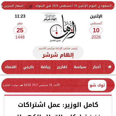
طس 2026 في البنوك
أسعار البنزين والسولار اليوم.
الإثنين
11:23
أغسطس
صفر
25
10
1448
2026
رئيس مجلس الإدارة ورئيس التحرير
إلهام شرشر
أخبار
سياسة
تقارير
رياضة
خارجي
اقتصاد
توك شو
الأحد، 18 سبتمبر 2022
12:21 صـ
بتوقيت القاهرة
كامل الوزير: عمل اشتراكات