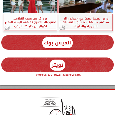
وزير الصحة يبحث مع «جولد راك
برد قارس وحب انتهى..
فينتشر» إنشاء صندوق للتقنيات
quot;ياليناquot; تكشف الوجه المثير
الحيوية والطبية
لكواليس كليبها الجديد
الفيس بوك
تويتر
Tweets by elzmannewseg