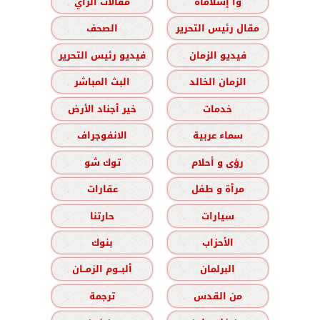
وا إسلاماه
مقالات الرأي
مقال رئيس التحرير
الصحف
فيديو الزمان
فيديو رئيس التحرير
الزمان الخالد
البث المباشر
خدمات
خير أجناد الأرض
سماء عربية
الانفوجراف
رؤى و أحلام
توك شو
مرأة و طفل
عقارات
سيارات
حارتنا
الأحزاب
بنوك
البرلمان
ألبــوم الزمــان
من القدس
ترجمة