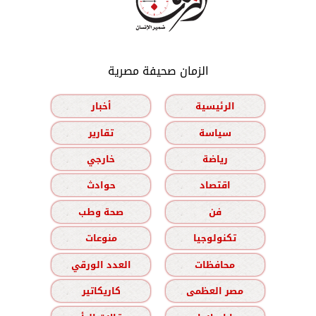
الزمان صحيفة مصرية
الرئيسية
أخبار
سياسة
تقارير
رياضة
خارجي
اقتصاد
حوادث
فن
صحة وطب
تكنولوجيا
منوعات
محافظات
العدد الورقي
مصر العظمى
كاريكاتير