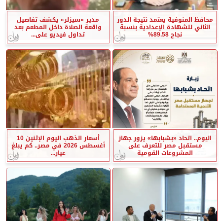
محافظ المنوفية يعتمد نتيجة الدور
مدير «سيزلر» يكشف تفاصيل
الثاني للشهادة الإعدادية بنسبة
واقعة الصلاة داخل المطعم بعد
نجاح 89.58%
تداول فيديو على...
اليوم.. اتحاد «بشبابها» يزور جهاز
أسعار الذهب اليوم الإثنين 10
مستقبل مصر للتعرف على
أغسطس 2026 في مصر.. كم يبلغ
المشروعات القومية
عيار...