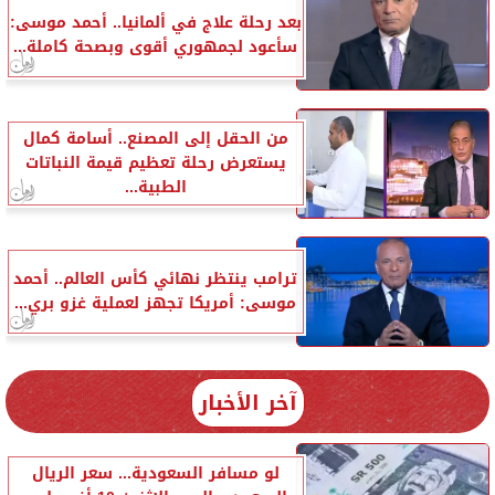
بعد رحلة علاج في ألمانيا.. أحمد موسى:
سأعود لجمهوري أقوى وبصحة كاملة...
من الحقل إلى المصنع.. أسامة كمال
يستعرض رحلة تعظيم قيمة النباتات
الطبية...
ترامب ينتظر نهائي كأس العالم.. أحمد
موسى: أمريكا تجهز لعملية غزو بري...
آخر الأخبار
لو مسافر السعودية... سعر الريال