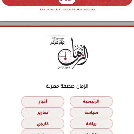
Tweets by elzmannewseg
الزمان صحيفة مصرية
الرئيسية
أخبار
سياسة
تقارير
رياضة
خارجي