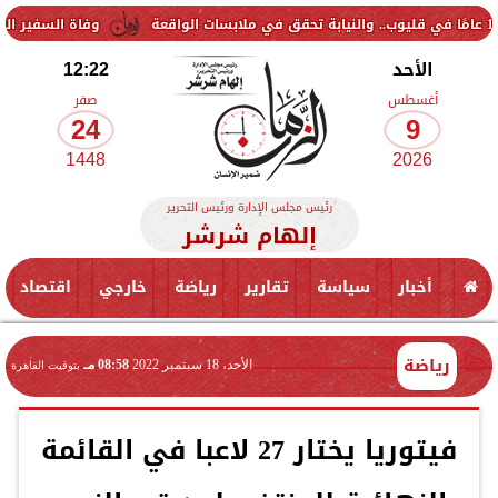
وفاة السفير الفلسطيني دياب ا
الأحد
12:22
أغسطس
صفر
24
9
1448
2026
رئيس مجلس الإدارة ورئيس التحرير
إلهام شرشر
أخبار
سياسة
تقارير
رياضة
خارجي
اقتصاد
رياضة
الأحد، 18 سبتمبر 2022
08:58 مـ
بتوقيت القاهرة
فيتوريا يختار 27 لاعبا في القائمة