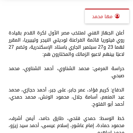
مها محمد
أعلن الجهاز الفني لمنتخب مصر الأول لكرة القدم بقيادة
روي فيتوريا قائمة الفراعنة لوديتي النيجر وليبيريا، المقرر
لهما 23 و27 سبتمبر الجاري باستاد الإسكندرية، وتضم 27
لاعبًا بينهم لاعبو الزمالك والمختارون هم:
حراسة المرمى: محمد الشناوي، أحمد الشناوي، محمد
صبحي.
الدفاع: كريم فؤاد، عمر جابر، على جبر، أحمد حجازي، محمد
عبد المنعم، أسامة جلال، محمود الونش، محمد حمدي،
أحمد أبو الفتوح.
خط الوسط: حمدي فتحي، طارق حامد، أيمن أشرف،
محمود حمادة، إمام عاشور، إسلام عيسى، أحمد سيد زيزو،
محمد إبراهيم.