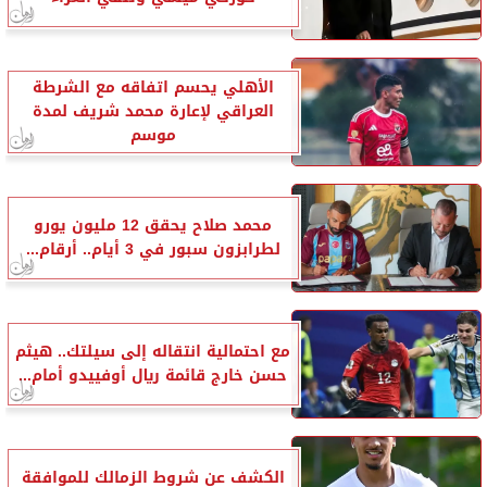
الأهلي يحسم اتفاقه مع الشرطة
العراقي لإعارة محمد شريف لمدة
موسم
محمد صلاح يحقق 12 مليون يورو
لطرابزون سبور في 3 أيام.. أرقام...
مع احتمالية انتقاله إلى سيلتك.. هيثم
حسن خارج قائمة ريال أوفييدو أمام...
الكشف عن شروط الزمالك للموافقة