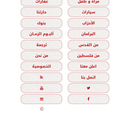
مرأة و طفل
عقارات
سيارات
حارتنا
الأحزاب
بنوك
البرلمان
ألبــوم الزمــان
من القدس
ترجمة
من فلسطين
من نحن
اعلن معنا
الخصوصية
اتصل بنا





جميع الحقوق محفوظة
©
2020 - 2026 - الزمان