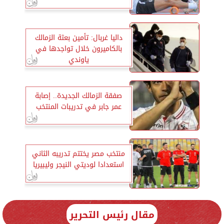
داليا غربال: تأمين بعثة الزمالك
بالكاميرون خلال تواجدها في
ياوندي
صفقة الزمالك الجديدة.. إصابة
عمر جابر في تدريبات المنتخب
منتخب مصر يختتم تدريبه الثاني
استعدادا لوديتي النيجر وليبيريا
مقال رئيس التحرير