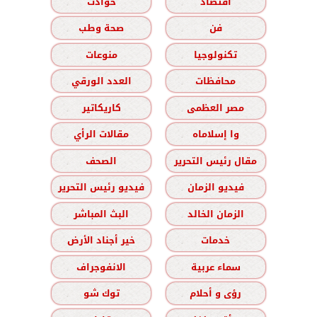
اقتصاد
حوادث
فن
صحة وطب
تكنولوجيا
منوعات
محافظات
العدد الورقي
مصر العظمى
كاريكاتير
وا إسلاماه
مقالات الرأي
مقال رئيس التحرير
الصحف
فيديو الزمان
فيديو رئيس التحرير
الزمان الخالد
البث المباشر
خدمات
خير أجناد الأرض
سماء عربية
الانفوجراف
رؤى و أحلام
توك شو