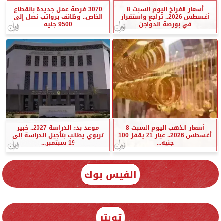
أسعار الفراخ اليوم السبت 8
3070 فرصة عمل جديدة بالقطاع
أغسطس 2026.. تراجع واستقرار
الخاص.. وظائف برواتب تصل إلى
في بورصة الدواجن
9500 جنيه
أسعار الذهب اليوم السبت 8
موعد بدء الدراسة 2027.. خبير
أغسطس 2026.. عيار 21 يقفز 100
تربوي يطالب بتأجيل الدراسة إلى
جنيه...
19 سبتمبر...
الفيس بوك
تويتر