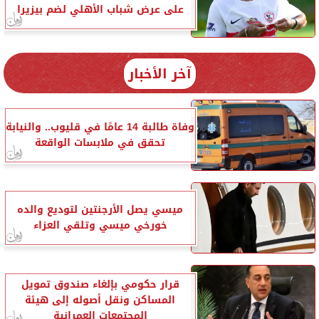
على عرض شباب الأهلي لضم بيزيرا
آخر الأخبار
وفاة طالبة 14 عامًا في قليوب.. والنيابة
تحقق في ملابسات الواقعة
ميسي يصل الأرجنتين لتوديع والده
خورخي ميسي وتلقي العزاء
قرار حكومي بإلغاء صندوق تمويل
المساكن ونقل أصوله إلى هيئة
المجتمعات العمرانية