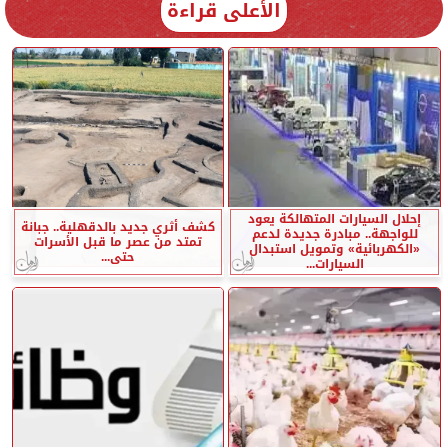
الأعلى قراءة
إحلال السيارات المتهالكة يعود
كشف أثري جديد بالدقهلية.. جبانة
للواجهة.. مبادرة جديدة لدعم
تمتد من عصر ما قبل الأسرات
«الكهربائية» وتمويل استبدال
حتى...
السيارات...