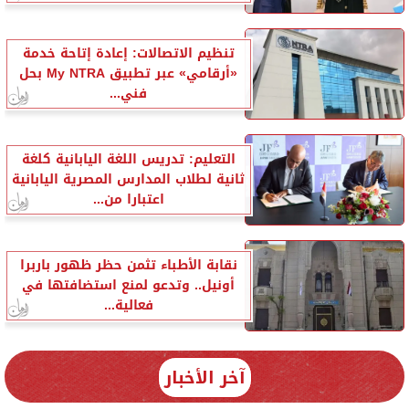
تنظيم الاتصالات: إعادة إتاحة خدمة
«أرقامي» عبر تطبيق My NTRA بحل
فني...
التعليم: تدريس اللغة اليابانية كلغة
ثانية لطلاب المدارس المصرية اليابانية
اعتبارا من...
نقابة الأطباء تثمن حظر ظهور باربرا
أونيل.. وتدعو لمنع استضافتها في
فعالية...
آخر الأخبار