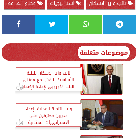
نائب وزير الإسكان
استراتيجيات
قطاع المرافق
موضوعات متعلقة
نائب وزير الإسكان للبنية
الأساسية يناقش مع ممثلي
البنك الأوروبي لإعادة الإعمار
والتنمية موقف تنفيذ برنامج
توسعات الصرف الصحي للقرى
الملوثة لبحيرة قارون
وزير التنمية المحلية: إعداد
مدربين محترفين على
الاستراتيجيات السكانية
بالمحافظات