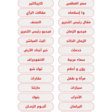
مصر العظمى
كاريكاتير
وا إسلاماه
مقالات الرأي
مقال رئيس التحرير
الصحف
فيديو الزمان
فيديو رئيس التحرير
الزمان الخالد
البث المباشر
خدمات
خير أجناد الأرض
سماء عربية
الانفوجراف
رؤى و أحلام
توك شو
مرأة و طفل
عقارات
سيارات
حارتنا
الأحزاب
بنوك
البرلمان
ألبــوم الزمــان