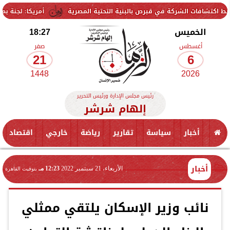
لشركة في قبرص بالبنية التحتية المصرية
أمريكا: لجنة بمجلس الشيوخ تح
الخميس
18:27
أغسطس
صفر
21
6
1448
2026
رئيس مجلس الإدارة ورئيس التحرير
إلهام شرشر
أخبار
سياسة
تقارير
رياضة
خارجي
اقتصاد
أخبار
الأربعاء، 21 سبتمبر 2022
12:23 مـ
بتوقيت القاهرة
نائب وزير الإسكان يلتقي ممثلي