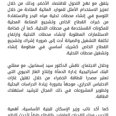
يتفق مع نهج التحول للاقتصاد الأخضر، وذلك من خلال
تعزيز الاستخدام الأمثل للموارد المائية المتاحة من خلال
التوسع في إنشاء محطات تحلية مياه البحر والاستفادة
من خبرات القطاع الخاص وتشجيع الصناعة المحلية
للمكونات المُستخدمة في محطات التحلية، كما أن ضخامة
الاستثمارات المطلوبة لإنشاء محطات التحلية وارتفاع
تكلفة التشغيل والصيانة أدت إلى ضرورة إشراك وتشجيع
القطاع الخاص كشريك أساسي في منظومة إنشاء
وتشغيل محطات التحلية.
وخلال الاجتماع، ناقش الدكتور سيد إسماعيل، مع ممثلي
البنك استراتيجية إدارة الحمأة وإنتاج الغاز الحيوي التى
تعتبر مصدرا للطاقة الخضراء من خلال تقليل غازات
الاحتباس الحراري، موجهاً بضرورة زيادة الدراسات البحثية
وتطوير المشروعات في ذلك المجال لترشيد استهلاك
الطاقة.
كما أكد نائب وزير الإسكان للبنية الأساسية، أهمية
التدريب وبناء القدرات للعاملين بالقطاع طبقاً لأحدث النظم