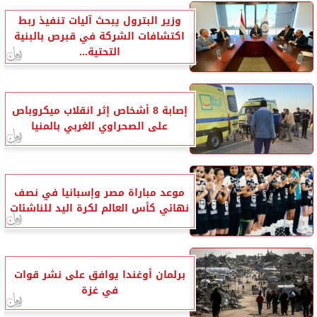
وزير البترول يبحث آليات تنفيذ ربط
اكتشافات الشركة في قبرص بالبنية
التحتية...
إصابة 8 أشخاص إثر انقلاب ميكروباص
على الصحراوي الغربي بالمنيا
موعد مباراة مصر وإسبانيا في نصف
نهائي كأس العالم لكرة اليد للناشئات
برلمان أوغندا يوافق على نشر قوات
في غزة