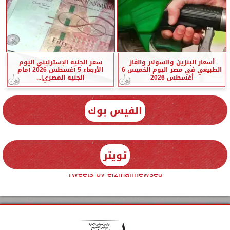
أسعار البنزين والسولار والغاز
سعر الجنيه الإسترليني اليوم
الطبيعي في مصر اليوم الخميس 6
الأربعاء 5 أغسطس 2026 أمام
أغسطس 2026
الجنيه المصري|...
الفيس بوك
تويتر
Tweets by elzmannewseg