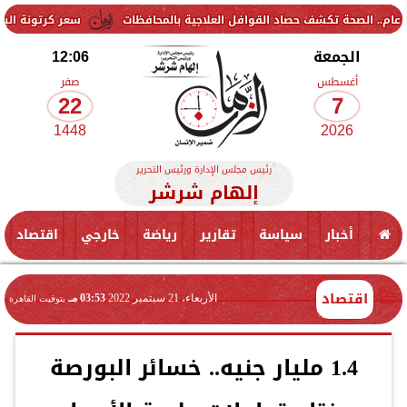
سعر كرتونة البيض في بورصة الدو
الجمعة
12:06
أغسطس
صفر
22
7
1448
2026
رئيس مجلس الإدارة ورئيس التحرير
إلهام شرشر
أخبار
سياسة
تقارير
رياضة
خارجي
اقتصاد
اقتصاد
الأربعاء، 21 سبتمبر 2022
03:53 مـ
بتوقيت القاهرة
1.4 مليار جنيه.. خسائر البورصة