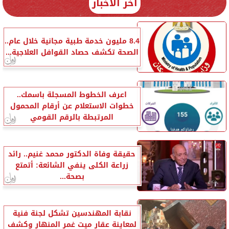
آخر الأخبار
8.4 مليون خدمة طبية مجانية خلال عام..
الصحة تكشف حصاد القوافل العلاجية...
اعرف الخطوط المسجلة باسمك..
خطوات الاستعلام عن أرقام المحمول
المرتبطة بالرقم القومي
حقيقة وفاة الدكتور محمد غنيم.. رائد
زراعة الكلى ينفي الشائعة: أتمتع
بصحة...
نقابة المهندسين تشكل لجنة فنية
لمعاينة عقار ميت غمر المنهار وكشف