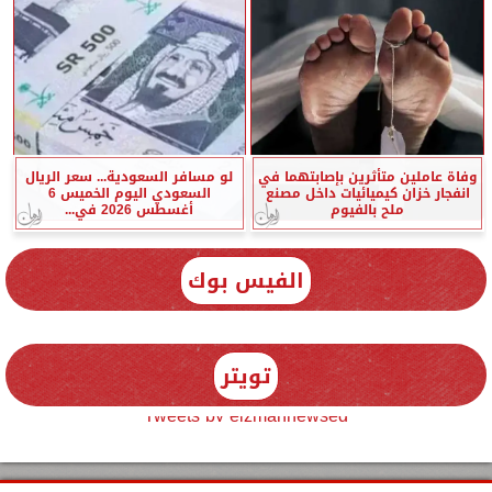
وفاة عاملين متأثرين بإصابتهما في
لو مسافر السعودية... سعر الريال
انفجار خزان كيميائيات داخل مصنع
السعودي اليوم الخميس 6
ملح بالفيوم
أغسطس 2026 في...
الفيس بوك
تويتر
Tweets by elzmannewseg