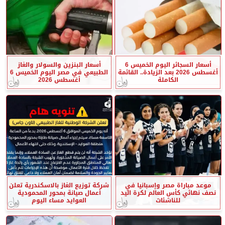
أسعار السجائر اليوم الخميس 6
أسعار البنزين والسولار والغاز
أغسطس 2026 بعد الزيادة.. القائمة
الطبيعي في مصر اليوم الخميس 6
الكاملة
أغسطس 2026
موعد مباراة مصر وإسبانيا في
شركة توزيع الغاز بالاسكندرية تعلن
نصف نهائي كأس العالم لكرة اليد
أعمال صيانة بمحور المحمودية
للناشئات
العوايد مساء اليوم