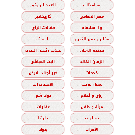
محافظات
العدد الورقي
مصر العظمى
كاريكاتير
وا إسلاماه
مقالات الرأي
مقال رئيس التحرير
الصحف
فيديو الزمان
فيديو رئيس التحرير
الزمان الخالد
البث المباشر
خدمات
خير أجناد الأرض
سماء عربية
الانفوجراف
رؤى و أحلام
توك شو
مرأة و طفل
عقارات
سيارات
حارتنا
الأحزاب
بنوك