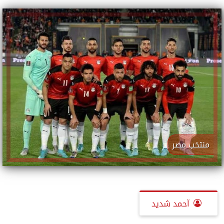
منتخب مصر
آحمد شديد