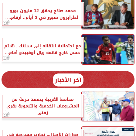
محمد صلاح يحقق 12 مليون يورو
لطرابزون سبور في 3 أيام.. أرقام...
مع احتمالية انتقاله إلى سيلتك.. هيثم
حسن خارج قائمة ريال أوفييدو أمام...
آخر الأخبار
محافظ الغربية يتفقد حزمة من
المشروعات الخدمية والتنموية بقرى
زفتى
حوارات الأجيال.. تجارب مسرحية في