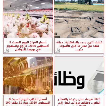
كشف أثري جديد بالدقهلية.. جبانة
أسعار الفراخ اليوم السبت 8
تمتد من عصر ما قبل الأسرات
أغسطس 2026.. تراجع واستقرار
حتى...
في بورصة الدواجن
3070 فرصة عمل جديدة بالقطاع
أسعار الذهب اليوم السبت 8
الخاص.. وظائف برواتب تصل إلى
أغسطس 2026.. عيار 21 يقفز 100