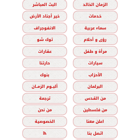
الزمان الخالد
البث المباشر
خدمات
خير أجناد الأرض
سماء عربية
الانفوجراف
رؤى و أحلام
توك شو
مرأة و طفل
عقارات
سيارات
حارتنا
الأحزاب
بنوك
البرلمان
ألبــوم الزمــان
من القدس
ترجمة
من فلسطين
من نحن
اعلن معنا
الخصوصية
اتصل بنا
