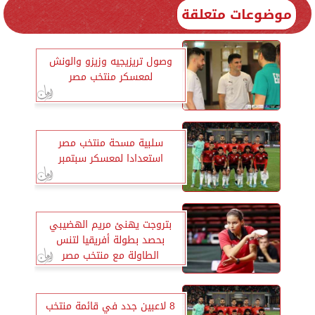
موضوعات متعلقة
وصول تريزيجيه وزيزو والونش
لمعسكر منتخب مصر
سلبية مسحة منتخب مصر
استعدادا لمعسكر سبتمبر
بتروجت يهنئ مريم الهضيبي
بحصد بطولة أفريقيا لتنس
الطاولة مع منتخب مصر
8 لاعبين جدد في قائمة منتخب