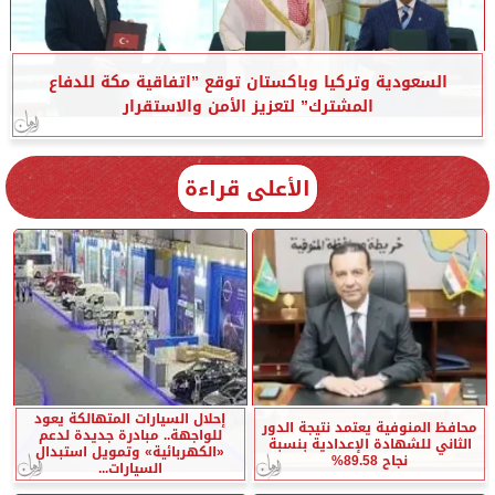
السعودية وتركيا وباكستان توقع ”اتفاقية مكة للدفاع
المشترك” لتعزيز الأمن والاستقرار
الأعلى قراءة
إحلال السيارات المتهالكة يعود
محافظ المنوفية يعتمد نتيجة الدور
للواجهة.. مبادرة جديدة لدعم
الثاني للشهادة الإعدادية بنسبة
«الكهربائية» وتمويل استبدال
نجاح 89.58%
السيارات...