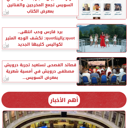
السويس تجمع المخرجين والفنانين
بمعرض الكتاب
برد قارس وحب انتهى..
quot;ياليناquot; تكشف الوجه المثير
لكواليس كليبها الجديد
قصائد الفصحى تستعيد تجربة درويش
مصطفى درويش في أمسية شعرية
بمعرض السويس...
أهم الأخبار