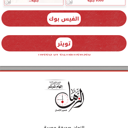
9500 جنيه
جنيه...
الفيس بوك
تويتر
Tweets by elzmannewseg
الزمان صحيفة مصرية