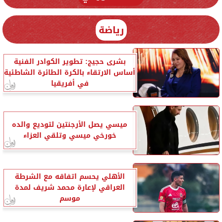
رياضة
بشرى حجيج: تطوير الكوادر الفنية
أساس الارتقاء بالكرة الطائرة الشاطئية
في أفريقيا
ميسي يصل الأرجنتين لتوديع والده
خورخي ميسي وتلقي العزاء
الأهلي يحسم اتفاقه مع الشرطة
العراقي لإعارة محمد شريف لمدة
موسم