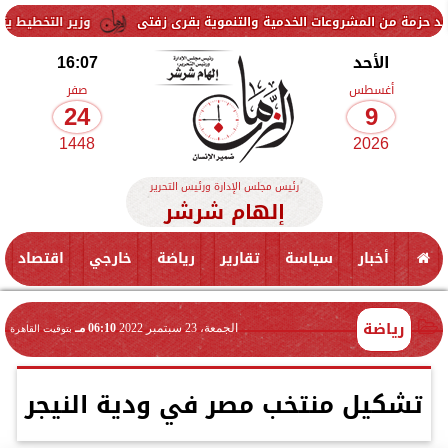
شروعات الخدمية والتنموية بقرى زفتى
وزير التخطيط يتابع استعدادات 
الأحد
16:07
أغسطس
صفر
24
9
1448
2026
رئيس مجلس الإدارة ورئيس التحرير
إلهام شرشر
أخبار
سياسة
تقارير
رياضة
خارجي
اقتصاد
رياضة
الجمعة، 23 سبتمبر 2022
06:10 مـ
بتوقيت القاهرة
تشكيل منتخب مصر في ودية النيجر