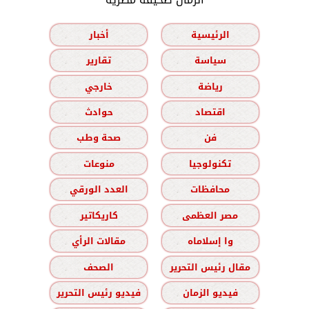
الرئيسية
أخبار
سياسة
تقارير
رياضة
خارجي
اقتصاد
حوادث
فن
صحة وطب
تكنولوجيا
منوعات
محافظات
العدد الورقي
مصر العظمى
كاريكاتير
وا إسلاماه
مقالات الرأي
مقال رئيس التحرير
الصحف
فيديو الزمان
فيديو رئيس التحرير