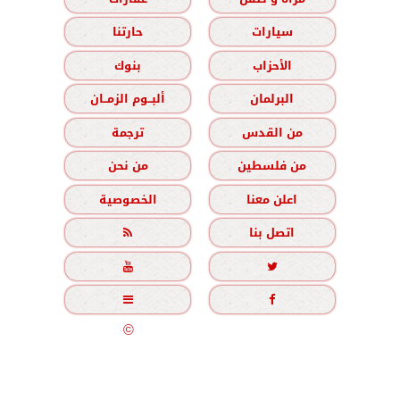
سيارات
حارتنا
الأحزاب
بنوك
البرلمان
ألبــوم الزمــان
من القدس
ترجمة
من فلسطين
من نحن
اعلن معنا
الخصوصية
اتصل بنا





جميع الحقوق محفوظة
©
2020 - 2026 - الزمان