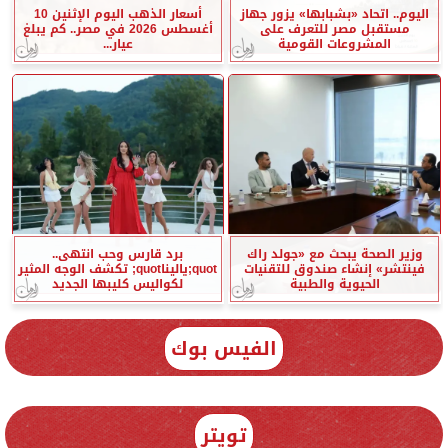
اليوم.. اتحاد «بشبابها» يزور جهاز
أسعار الذهب اليوم الإثنين 10
مستقبل مصر للتعرف على
أغسطس 2026 في مصر.. كم يبلغ
المشروعات القومية
عيار...
وزير الصحة يبحث مع «جولد راك
برد قارس وحب انتهى..
فينتشر» إنشاء صندوق للتقنيات
quot;ياليناquot; تكشف الوجه المثير
الحيوية والطبية
لكواليس كليبها الجديد
الفيس بوك
تويتر