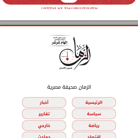
Tweets by elzmannewseg
الزمان صحيفة مصرية
الرئيسية
أخبار
سياسة
تقارير
رياضة
خارجي
اقتصاد
حوادث