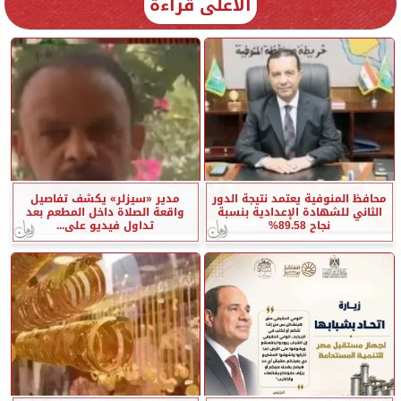
الأعلى قراءة
محافظ المنوفية يعتمد نتيجة الدور
مدير «سيزلر» يكشف تفاصيل
الثاني للشهادة الإعدادية بنسبة
واقعة الصلاة داخل المطعم بعد
نجاح 89.58%
تداول فيديو على...