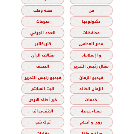
فن
صحة وطب
تكنولوجيا
منوعات
محافظات
العدد الورقي
مصر العظمى
كاريكاتير
وا إسلاماه
مقالات الرأي
مقال رئيس التحرير
الصحف
فيديو الزمان
فيديو رئيس التحرير
الزمان الخالد
البث المباشر
خدمات
خير أجناد الأرض
سماء عربية
الانفوجراف
رؤى و أحلام
توك شو
مرأة و طفل
عقارات