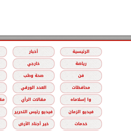
الرئيسية
أخبار
رياضة
خارجي
فن
صحة وطب
محافظات
العدد الورقي
وا إسلاماه
مقالات الرأي
مقا
فيديو الزمان
فيديو رئيس التحرير
خدمات
خير أجناد الأرض