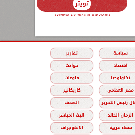
تويتر
Tweets by elzmannewseg
سياسة
تقارير
اقتصاد
حوادث
تكنولوجيا
منوعات
مصر العظمى
كاريكاتير
ل رئيس التحرير
الصحف
الزمان الخالد
البث المباشر
سماء عربية
الانفوجراف