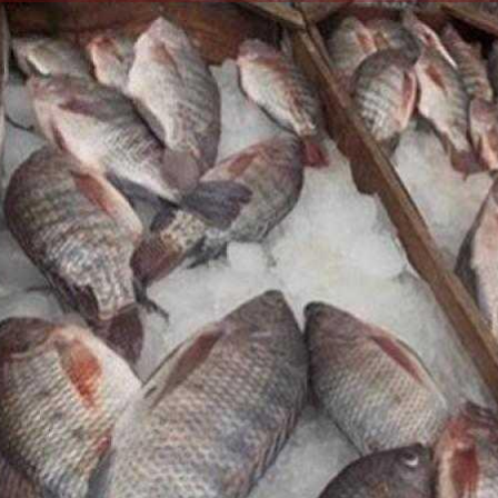
الكاتبة إلهام شرشر تهنئ الرئيس
رسالتى لآخر الزمان «محطة الضبعة
السيسي بعيد ميلاده وتُشيد بجهوده
النووية»... من الحلم إلى التنفيذ
في بناء الدولة