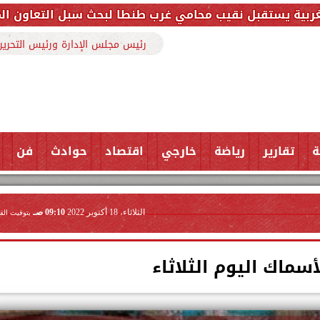
 محامي غرب طنطا لبحث سبل التعاون المشترك وتعزيز التن
رئيس مجلس الإدارة ورئيس التحرير
ة
تقارير
رياضة
خارجي
اقتصاد
حوادث
فن
الثلاثاء، 18 أكتوبر 2022
09:10 صـ
بتوقيت الق
أسماك اليوم الثلاثاء