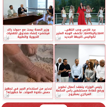
برد قارس وحب انتهى..
وزير الصحة يبحث مع «جولد راك
quot;ياليناquot; تكشف الوجه المثير
فينتشر» إنشاء صندوق للتقنيات
لكواليس كليبها الجديد
الحيوية والطبية
رئيس الوزراء يتفقد أعمال تطوير
تحذير من استخدام الجير في تجهيز
ورفع كفاءة مستشفى رأس الحكمة
حمص حلاوة المولد.. ما خطورته؟
المركزي بمطروح