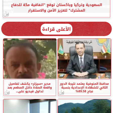
السعودية وتركيا وباكستان توقع ”اتفاقية مكة للدفاع
المشترك” لتعزيز الأمن والاستقرار
الأعلى قراءة
محافظ المنوفية يعتمد نتيجة الدور
مدير «سيزلر» يكشف تفاصيل
الثاني للشهادة الإعدادية بنسبة
واقعة الصلاة داخل المطعم بعد
نجاح 89.58%
تداول فيديو على...