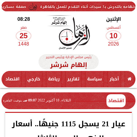
صفقة عسكرية بين تركيا وأوكرانيا بقيمة 283 مليون دولار.. 70 صارو
الإثنين
08:28
أغسطس
صفر
25
10
1448
2026
رئيس مجلس الإدارة ورئيس التحرير
إلهام شرشر
أخبار
سياسة
تقارير
رياضة
خارجي
اقتصاد
اقتصاد
الثلاثاء، 18 أكتوبر 2022
09:07 صـ
بتوقيت القاهرة
عيار 21 يسجل 1115 جنيهًا.. أسعار