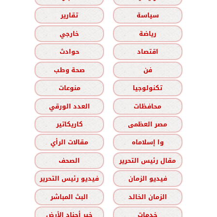
سياسة
تقارير
رياضة
خارجي
اقتصاد
حوادث
فن
صحة وطب
تكنولوجيا
منوعات
محافظات
العدد الورقي
مصر العظمى
كاريكاتير
وا إسلاماه
مقالات الرأي
مقال رئيس التحرير
الصحف
فيديو الزمان
فيديو رئيس التحرير
الزمان الخالد
البث المباشر
خدمات
خير أجناد الأرض