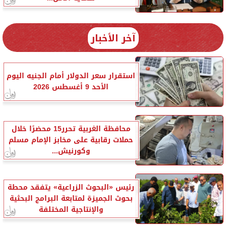
آخر الأخبار
استقرار سعر الدولار أمام الجنيه اليوم
الأحد 9 أغسطس 2026
محافظة الغربية تحرر15 محضرًا خلال
حملات رقابية على مخابز الإمام مسلم
وكورنيش...
رئيس «البحوث الزراعية» يتفقد محطة
بحوث الجميزة لمتابعة البرامج البحثية
والإنتاجية المختلفة