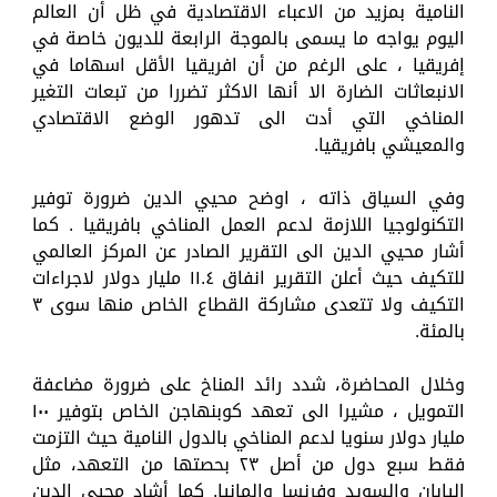
النامية بمزيد من الاعباء الاقتصادية في ظل أن العالم
اليوم يواجه ما يسمى بالموجة الرابعة للديون خاصة في
إفريقيا ، على الرغم من أن افريقيا الأقل اسهاما في
الانبعاثات الضارة الا أنها الاكثر تضررا من تبعات التغير
المناخي التي أدت الى تدهور الوضع الاقتصادي
والمعيشي بافريقيا.
وفي السياق ذاته ، اوضح محيي الدين ضرورة توفير
التكنولوجيا اللازمة لدعم العمل المناخي بافريقيا . كما
أشار محيي الدين الى التقرير الصادر عن المركز العالمي
للتكيف حيث أعلن التقرير انفاق ١١.٤ مليار دولار لاجراءات
التكيف ولا تتعدى مشاركة القطاع الخاص منها سوى ٣
بالمئة.
وخلال المحاضرة، شدد رائد المناخ على ضرورة مضاعفة
التمويل ، مشيرا الى تعهد كوبنهاجن الخاص بتوفير ١٠٠
مليار دولار سنويا لدعم المناخي بالدول النامية حيث التزمت
فقط سبع دول من أصل ٢٣ بحصتها من التعهد، مثل
اليابان والسويد وفرنسا والمانيا. كما أشاد محيي الدين