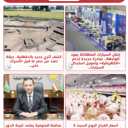
إحلال السيارات المتهالكة يعود
كشف أثري جديد بالدقهلية.. جبانة
للواجهة.. مبادرة جديدة لدعم
تمتد من عصر ما قبل الأسرات
«الكهربائية» وتمويل استبدال
حتى...
السيارات...
أسعار الفراخ اليوم السبت 8
محافظ المنوفية يعتمد نتيجة الدور