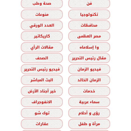
فن
صحة وطب
تكنولوجيا
منوعات
محافظات
العدد الورقي
مصر العظمى
كاريكاتير
وا إسلاماه
مقالات الرأي
مقال رئيس التحرير
الصحف
فيديو الزمان
فيديو رئيس التحرير
الزمان الخالد
البث المباشر
خدمات
خير أجناد الأرض
سماء عربية
الانفوجراف
رؤى و أحلام
توك شو
مرأة و طفل
عقارات