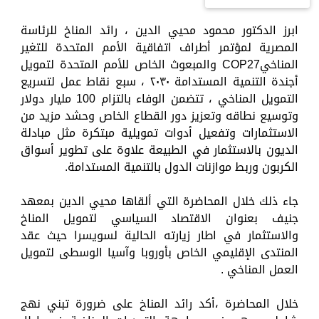
ابرز الدكتور محمود محيي الدين ، رائد المناخ للرئاسة
المصرية لمؤتمر أطراف اتفاقية الأمم المتحدة للتغير
المناخيCOP27 والمبعوث الخاص للأمم المتحدة لتمويل
أجندة التنمية المستدامة ٢٠٣٠ ، سبع نقاط عمل لتسريع
التمويل المناخي ، تتضمن الوفاء بالتزام 100 مليار دولار
وتوسيع نطاقه وتعزيز دور القطاع الخاص وحشد مزيد من
الاستثمارات وتفعيل أدوات تمويلية مبتكرة مثل مبادلة
الديون بالاستثمار في الطبيعة علاوة على تطوير أسواق
الكربون وربط موازنات الدول بالتنمية المستدامة.
جاء ذلك خلال المحاضرة التي ألقاها محيي الدين بمعهد
جنيف بعنوان الاقتصاد السياسي لتمويل المناخ
والاستثمار في اطار زيارته الحالية لسويسرا حيث عقد
المنتدى الإقليمي الخاص بأوروبا وآسيا الوسطى لتمويل
العمل المناخي .
خلال المحاضرة ،أكد رائد المناخ على ضرورة تبني نهج