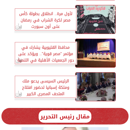
لأول مرة.. انطلاق بطولة كأس
مصر لكرة الشراب في رمضان
على أون سبورت
محافظ القليوبية يشارك في
مؤتمر ”مصر قوية”.. ويؤكد على
دور الجمعيات الأهلية في التنمية
الرئيس السيسى يدعو ملك
وملكة إسبانيا لحضور افتتاح
المتحف المصرى الكبير
مقال رئيس التحرير