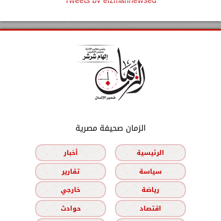
Tweets by elzmannewseg
الزمان صحيفة مصرية
الرئيسية
أخبار
سياسة
تقارير
رياضة
خارجي
اقتصاد
حوادث