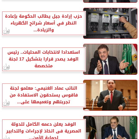
حزب إرادة جيل يطالب الحكومة بإعادة
النظر في أسعار شرائح الكهرباء
والزيادة...
استعدادا لانتخابات المحليات.. رئيس
الوفد يصدر قرارا بتشكيل 17 لجنة
متخصصة
النائب عماد الغنيمي: معلمو لجنة
فاقوس يستحقون الاستفادة من
تجربتهم وتعميمها على...
الوفد يعلن دعمه الكامل للدولة
المصرية فى اتخاذ لإجراءات والتدابير
لحماية الأمن...