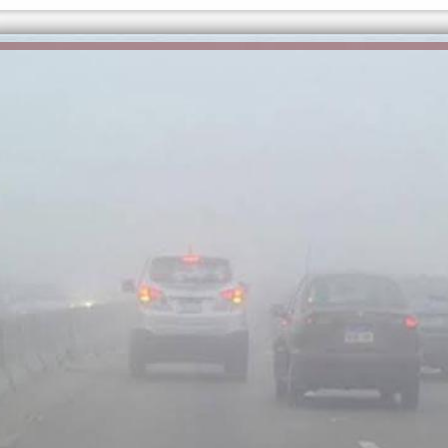
الكاتبة إلهام شرشر تهنئ الرئيس
السيسي بعيد ميلاده وتُشيد بجهوده
إلهام شرشر تكتب: دي مبقتش كورة..
في بناء الدولة
دي سياسة