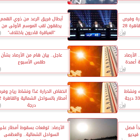
رارة وفرص
أبطال فريق الرعد من ذوي الهمم
سقوط أمطار والعظمى بالقاهرة 28
يحققون لقب الموسم الأولى من
”العباقرة قادرون باختلاف”
الأرصاد
عاجل.. بيان هام من الأرصاد بشأن
ة أعمدة
طقس الأسبوع
ء ونشاط
انخفاض الحرارة غدًا ونشاط رياح وفر
أمطار بال
درجة
بدأ فصل
الأرصاد: توقعات بسقوط أمطار على
السواحل الشمالية.. والعظمى