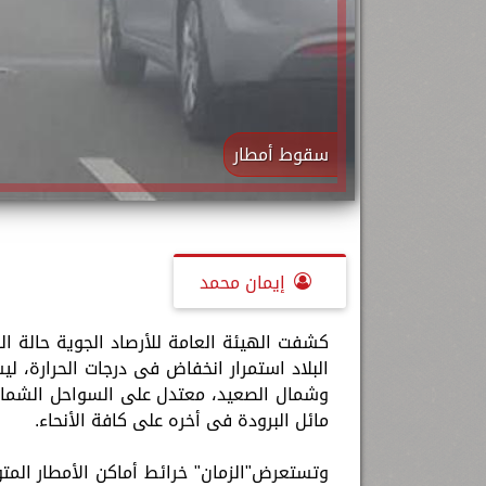
سقوط أمطار
إيمان محمد
كشفت الهيئة العامة للأرصاد الجوية حالة ا
البلاد استمرار انخفاض فى درجات الحرارة، ل
وشمال الصعيد، معتدل على السواحل الشمالية
مائل البرودة فى أخره على كافة الأنحاء.
وتستعرض"الزمان" خرائط أماكن الأمطار المت