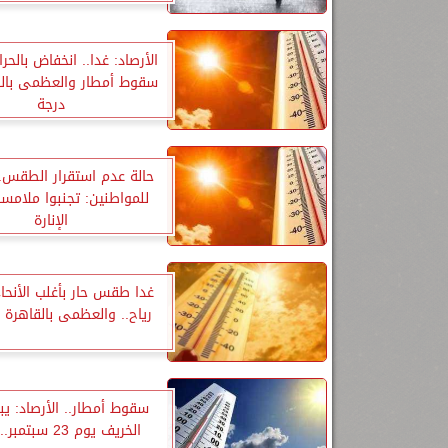
الأرصاد: غدا.. انخفاض بالح
درجة
حالة عدم استقرار الطقس.. 
للمواطنين: تجنبوا ملامس
الإنارة
غدا طقس حار بأغلب الأنحا
رياح.. والعظمى بالقاهرة 33 درجة
سقوط أمطار.. الأرصاد: ي
الخريف يوم 23 سبتمبر.. فيديو