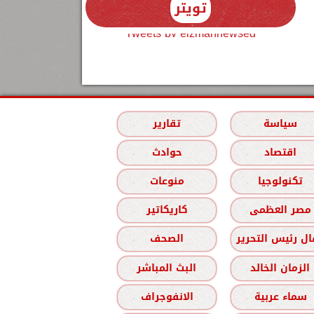
تويتر
Tweets by elzmannewseg
سياسة
تقارير
اقتصاد
حوادث
تكنولوجيا
منوعات
مصر العظمى
كاريكاتير
ل رئيس التحرير
الصحف
الزمان الخالد
البث المباشر
سماء عربية
الانفوجراف