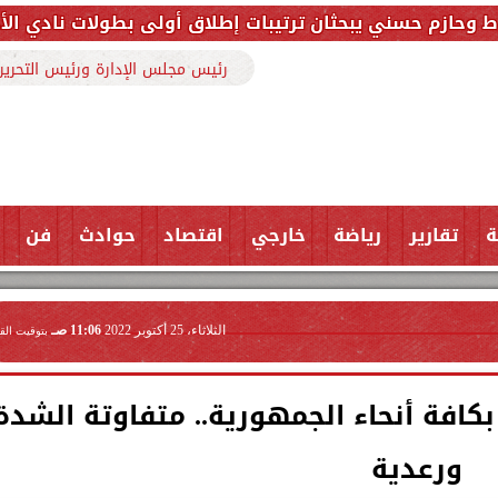
حثان ترتيبات إطلاق أولى بطولات نادي الأجواد للرماية ض
رئيس مجلس الإدارة ورئيس التحرير
ة
تقارير
رياضة
خارجي
اقتصاد
حوادث
فن
الثلاثاء، 25 أكتوبر 2022
11:06 صـ
بتوقيت الق
كافة أنحاء الجمهورية.. متفاوتة الشدة
ورعدية