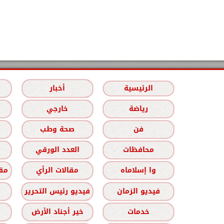
الرئيسية
أخبار
رياضة
خارجي
فن
صحة وطب
محافظات
العدد الورقي
وا إسلاماه
مقالات الرأي
مقا
فيديو الزمان
فيديو رئيس التحرير
خدمات
خير أجناد الأرض