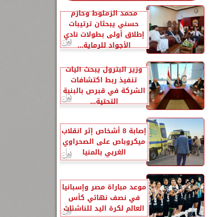
محمد الزملوط وحازم
حسني يبحثان ترتيبات
إطلاق أولى بطولات نادي
الأجواد للرماية...
وزير البترول يبحث آليات
تنفيذ ربط اكتشافات
الشركة في قبرص بالبنية
التحتية...
إصابة 8 أشخاص إثر انقلاب
ميكروباص على الصحراوي
الغربي بالمنيا
موعد مباراة مصر وإسبانيا
25
في نصف نهائي كأس
18
العالم لكرة اليد للناشئات