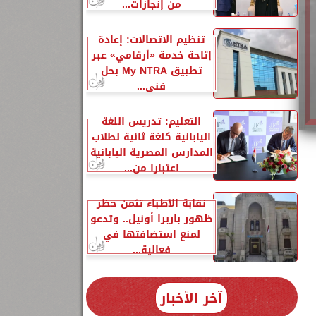
من إنجازات...
تنظيم الاتصالات: إعادة
إتاحة خدمة «أرقامي» عبر
تطبيق My NTRA بحل
فني...
التعليم: تدريس اللغة
اليابانية كلغة ثانية لطلاب
المدارس المصرية اليابانية
اعتبارا من...
نقابة الأطباء تثمن حظر
ظهور باربرا أونيل.. وتدعو
لمنع استضافتها في
فعالية...
آخر الأخبار