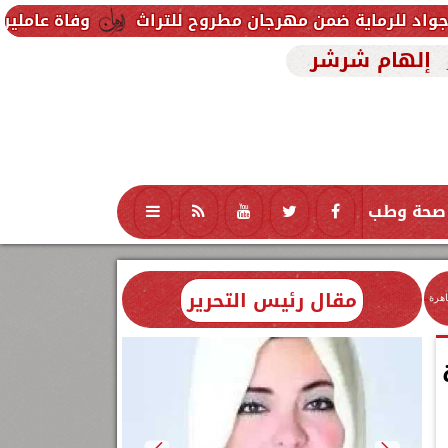
من مهرجان مطروح للتراث
وفاة عاملين متأثرين بإصابته
إلهام شرشر
صحة وطب
تكنولوجيا
منوعات
محافظات
مقال رئيس التحرير
اهرة