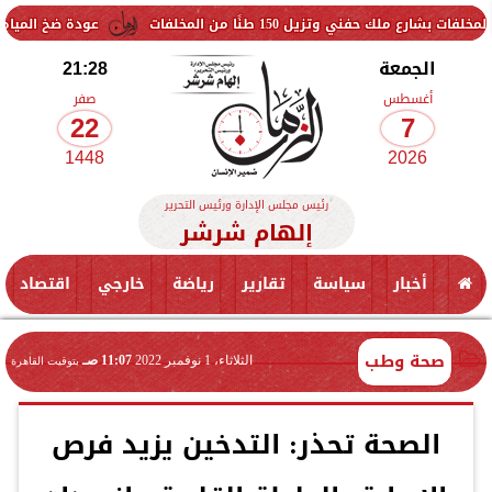
 150 طنًا من المخلفات
عودة ضخ المياه تدريجيًا لمناطق 
الجمعة
21:28
أغسطس
صفر
22
7
1448
2026
رئيس مجلس الإدارة ورئيس التحرير
إلهام شرشر
أخبار
سياسة
تقارير
رياضة
خارجي
اقتصاد
صحة وطب
الثلاثاء، 1 نوفمبر 2022
11:07 صـ
بتوقيت القاهرة
الصحة تحذر: التدخين يزيد فرص