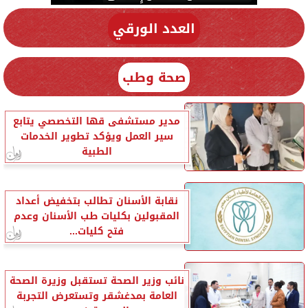
العدد الورقي
صحة وطب
مدير مستشفى قها التخصصي يتابع
سير العمل ويؤكد تطوير الخدمات
الطبية
نقابة الأسنان تطالب بتخفيض أعداد
المقبولين بكليات طب الأسنان وعدم
فتح كليات...
نائب وزير الصحة تستقبل وزيرة الصحة
العامة بمدغشقر وتستعرض التجربة