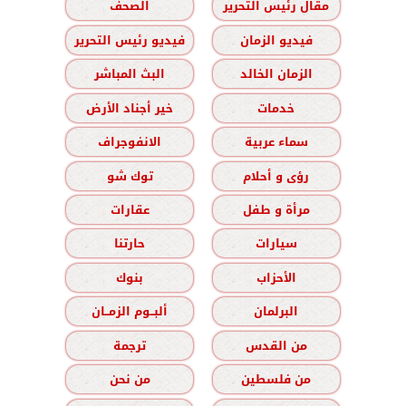
مقال رئيس التحرير
الصحف
فيديو الزمان
فيديو رئيس التحرير
الزمان الخالد
البث المباشر
خدمات
خير أجناد الأرض
سماء عربية
الانفوجراف
رؤى و أحلام
توك شو
مرأة و طفل
عقارات
سيارات
حارتنا
الأحزاب
بنوك
البرلمان
ألبــوم الزمــان
من القدس
ترجمة
من فلسطين
من نحن