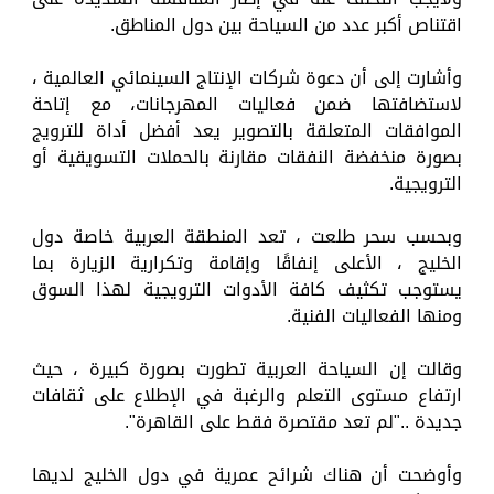
اقتناص أكبر عدد من السياحة بين دول المناطق.
وأشارت إلى أن دعوة شركات الإنتاج السينمائي العالمية ،
لاستضافتها ضمن فعاليات المهرجانات، مع إتاحة
الموافقات المتعلقة بالتصوير يعد أفضل أداة للترويج
بصورة منخفضة النفقات مقارنة بالحملات التسويقية أو
الترويجية.
وبحسب سحر طلعت ، تعد المنطقة العربية خاصة دول
الخليج ، الأعلى إنفاقًا وإقامة وتكرارية الزيارة بما
يستوجب تكثيف كافة الأدوات الترويجية لهذا السوق
ومنها الفعاليات الفنية.
وقالت إن السياحة العربية تطورت بصورة كبيرة ، حيث
ارتفاع مستوى التعلم والرغبة في الإطلاع على ثقافات
جديدة .."لم تعد مقتصرة فقط على القاهرة".
وأوضحت أن هناك شرائح عمرية في دول الخليج لديها