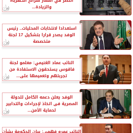
النظر في أسعار شرائح الكهرباء
والزيادة...
استعدادا لانتخابات المحليات.. رئيس
الوفد يصدر قرارا بتشكيل 17 لجنة
متخصصة
النائب عماد الغنيمي: معلمو لجنة
فاقوس يستحقون الاستفادة من
تجربتهم وتعميمها على...
الوفد يعلن دعمه الكامل للدولة
المصرية فى اتخاذ لإجراءات والتدابير
لحماية الأمن...
النائب عمرو فهمي: بيان الحكومة بشأن