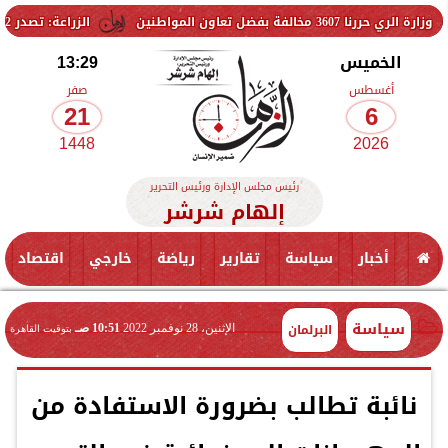
المواطنين
الزراعة: تصدر 712 ترخيص تشغيل جديد لمشروعات الثروة الحيوانية والداجنة.. وتسجيل 832 مخلوط أعلاف
الخميس
13:29
أغسطس
صفر
21
6
1448
2026
رئيس مجلس الإدارة ورئيس التحرير
إلهام شرشر
أخبار
سياسة
تقارير
رياضة
خارجي
اقتصاد
سياسة
البرلمان
الإثنين، 28 نوفمبر 2022
10:51 صـ
بتوقيت القاهرة
نائبة تطالب بضرورة الاستفادة من