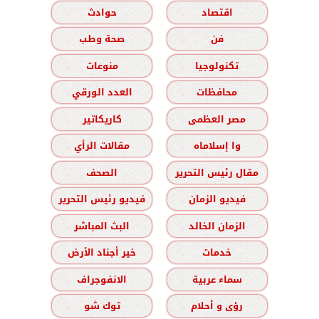
اقتصاد
حوادث
فن
صحة وطب
تكنولوجيا
منوعات
محافظات
العدد الورقي
مصر العظمى
كاريكاتير
وا إسلاماه
مقالات الرأي
مقال رئيس التحرير
الصحف
فيديو الزمان
فيديو رئيس التحرير
الزمان الخالد
البث المباشر
خدمات
خير أجناد الأرض
سماء عربية
الانفوجراف
رؤى و أحلام
توك شو