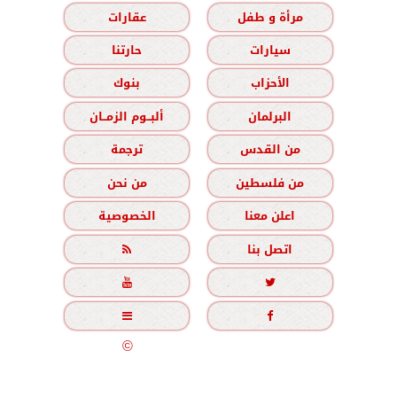
مرأة و طفل
عقارات
سيارات
حارتنا
الأحزاب
بنوك
البرلمان
ألبــوم الزمــان
من القدس
ترجمة
من فلسطين
من نحن
اعلن معنا
الخصوصية
اتصل بنا





جميع الحقوق محفوظة
©