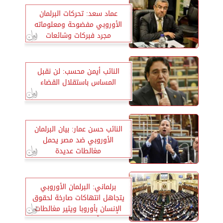
عماد سعد: تحركات البرلمان
الأوروبي مفضوحة ومعلوماته
مجرد فبركات وشائعات
النائب أيمن محسب: لن نقبل
المساس باستقلال القضاء
النائب حسن عمار: بيان البرلمان
الأوروبي ضد مصر يحمل
مغالطات عديدة
برلماني: البرلمان الأوروبي
يتجاهل انتهاكات صارخة لحقوق
الإنسان بأوروبا ويثير مغالطات
وأكاذيب عن مصر