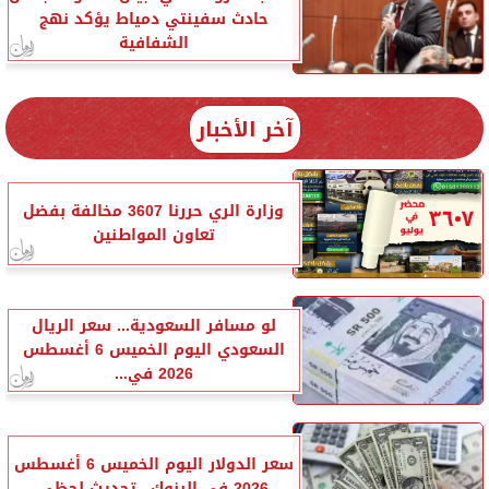
حادث سفينتي دمياط يؤكد نهج
الشفافية
آخر الأخبار
وزارة الري حررنا 3607 مخالفة بفضل
تعاون المواطنين
لو مسافر السعودية... سعر الريال
السعودي اليوم الخميس 6 أغسطس
2026 في...
سعر الدولار اليوم الخميس 6 أغسطس
2026 في البنوك.. تحديث لحظي