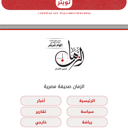
تويتر
Tweets by elzmannewseg
الزمان صحيفة مصرية
الرئيسية
أخبار
سياسة
تقارير
رياضة
خارجي