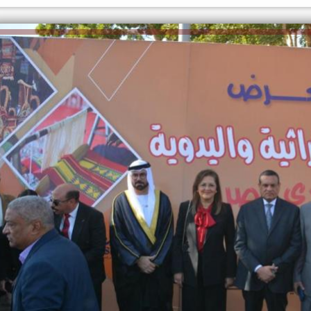
الكاتبة إلهام شرشر تهنئ الرئيس
رسالتى لآخر الزمان «محطة الضبعة
السيسي بعيد ميلاده وتُشيد بجهوده
النووية»... من الحلم إلى التنفيذ
في بناء الدولة