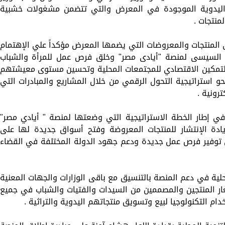
 واليدوية الموجودة في المعرض والتي تتضمن مشغولات خشبية
منتجات .
ى المنتجات والمعروضات التي يضمها المعرض مؤكداً علي الإهتمام
ح السيسى لمنصة "أيادى مصر" وخلق فرص عمل للمرأة والشباب
التمكين الاقتصادي للمجتمعات المحلية وتحسين مستوى معيشتهم
و استراتيجية التحول الرقمي من خلال المشاريع والمبادرات التي
رونية .
ل في إطار الخطة الاستراتيجية التي وضعتها لمنصة " أيادي مصر"
ادة الإنتشار للمنتجات المعروضة وفتح أسواق جديدة لها على
توفير فرص عمل جديدة ودعم جهود الدولة المختلفة في القضاء
لمحلية في دعم المنصة بالتنسيق مع باقى الوزارات والجهات المعنية
غار المنتجين والمصممين من السيدات والفتيات والشباب في جميع
 التكنولوجيا لبيع وتسويق منتجاتهم اليدوية والتراثية .