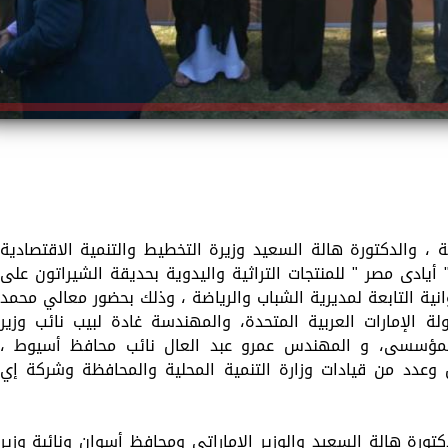
ية ، والدكتورة هالة السعيد وزيرة التخطيط والتنمية الاقتصادية
ادى مصر " للمنتجات التراثية واليدوية بحديقة الشيراتون على
انية التابعة لمديرية الشباب والرياضة ، وذلك بحضور معالي محمد
 الإمارات العربية المتحدة، والمهندسة غادة لبيب نائب وزير
ر المؤسسى، و المهندس عمرو عبد العال نائب محافظ أسيوط ،
 وعدد من قيادات وزارة التنمية المحلية والمحافظة وشركة إي
تورة هالة السعيد والوزير الاماراتي ومحافظ أسوان ونائبة وزير