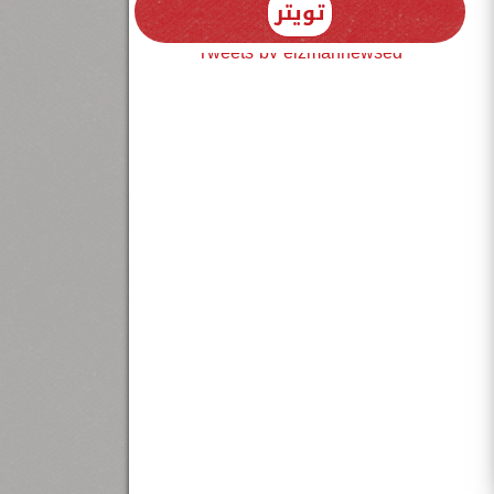
تويتر
Tweets by elzmannewseg