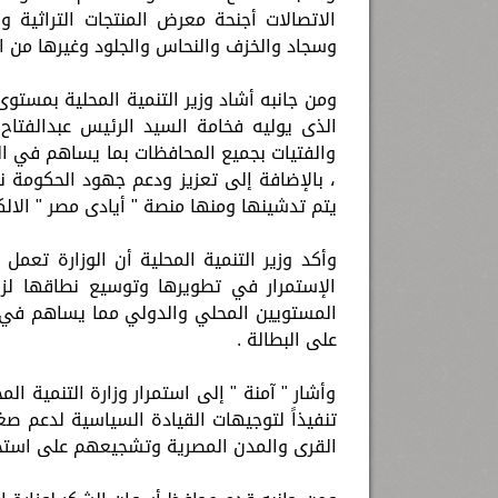
الاتصالات أجنحة معرض المنتجات التراثية
وسجاد والخزف والنحاس والجلود وغيرها من ال
ومن جانبه أشاد وزير التنمية المحلية بمستو
الذى يوليه فخامة السيد الرئيس عبدالفتا
والفتيات بجميع المحافظات بما يساهم في 
، بالإضافة إلى تعزيز ودعم جهود الحكومة نح
يتم تدشينها ومنها منصة " أيادى مصر " الالكت
وأكد وزير التنمية المحلية أن الوزارة تعم
الإستمرار في تطويرها وتوسيع نطاقها لزي
المستويين المحلي والدولي مما يساهم في 
على البطالة .
وأشار " آمنة " إلى استمرار وزارة التنمية ا
تنفيذاً لتوجيهات القيادة السياسية لدعم ص
القرى والمدن المصرية وتشجيعهم على استخدام