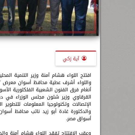
آية زكي
افتتح اللواء هشام آمنة وزير التنمية المحل
واللواء أشرف عطية محافظ أسوان معرض " أي
أنغام فرق الفنون الشعبية الفلكلورية الأسو
القرقاوي وزير شئون مجلس الوزراء في دولة
الإتصالات وتكنولوجيا المعلومات للتطوي
والدكتورة غادة أبو زيد نائب محافظ أسوان
أسواق مصر.
وعقب الافتتاح تفقد اللواء هشام آمنة والدك