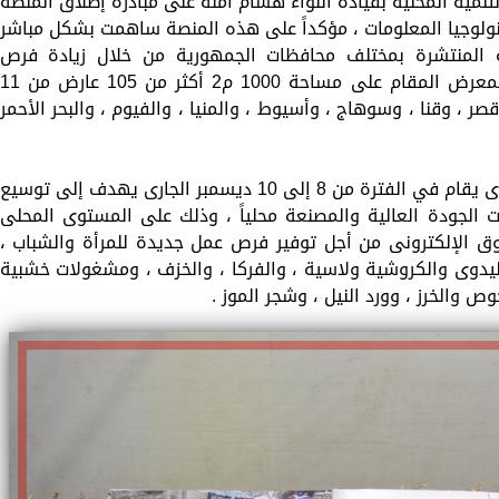
نمية المحلية بقيادة اللواء هشام آمنة على مبادرة إطلاق المنصة
تكنولوجيا المعلومات ، مؤكداً على هذه المنصة ساهمت بشكل مباشر
ية المنتشرة بمختلف محافظات الجمهورية من خلال زيادة فرص
التسويق الإلكترونى لها حيث يشارك فى المعرض المقام على مساحة 1000 م2 أكثر من 105 عارض من 
ر ، وقنا ، وسوهاج ، وأسيوط ، والمنيا ، والفيوم ، والبحر الأحمر
وأشار اللواء أشرف عطية إلي أن المعرض الذى يقام في الفترة من 8 إلى 10 ديسمبر الجارى يهدف إلى توسيع
ات الجودة العالية والمصنعة محلياً ، وذلك على المستوى المحلى
ق الإلكترونى من أجل توفير فرص عمل جديدة للمرأة والشباب ،
يدوى والكروشية ولاسية ، والفركا ، والخزف ، ومشغولات خشبية
خوص والخرز ، وورد النيل ، وشجر الموز .