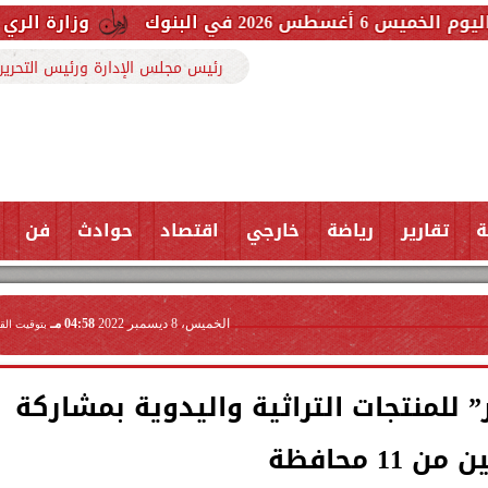
وزارة الري حررنا 3607 مخالفة بفضل تعاون المواطنين
رئيس مجلس الإدارة ورئيس التحرير
ة
تقارير
رياضة
خارجي
اقتصاد
حوادث
فن
الخميس، 8 ديسمبر 2022
04:58 مـ
بتوقيت الق
 للمنتجات التراثية واليدوية بمشاركة
ن 11 محافظة