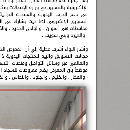
ومن جانبه قدم محافظ أسوان الشكر لوزارة الت
الإلكترونية بالتنسيق مع وزارة الإتصالات و
فى دعم الحرف اليدوية والمنتجات التراث
محافظات هى أسوان ، والوادى الجديد ، والأقص
، والجيزة وبني سويف .
مجالات التسويق والبيع للمنتجات اليدوية ذ
والعالمى عبر وسائل التواصل ومنصات التسو
موضحاً بأن المعرض يضم معروضات للسجاد ال
، والفخار ، والكليم ، والجلود ، والنحاس ، وال