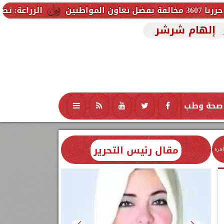
الزراعة: تصدر 712 ترخيص تشغيل جديد لمشروعات الثروة الحيوانية والداجنة.. وتسجيل 832 مخلوط أعلاف
إلهام شرشر
صحة وطب
تكنولوجيا
منوعات
محافظات
مقال رئيس التحرير
اهرة