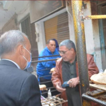
الكاتبة إلهام شرشر تهنئ الرئيس
السيسي بعيد ميلاده وتُشيد بجهوده
إلهام شرشر تكتب: دي مبقتش كورة..
في بناء الدولة
دي سياسة