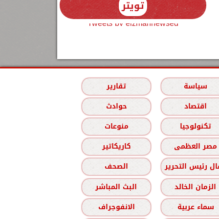
تويتر
Tweets by elzmannewseg
سياسة
تقارير
اقتصاد
حوادث
تكنولوجيا
منوعات
مصر العظمى
كاريكاتير
ل رئيس التحرير
الصحف
الزمان الخالد
البث المباشر
سماء عربية
الانفوجراف