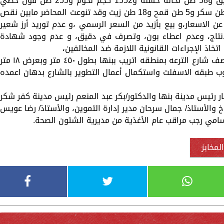
المحافظة وقد اسفرت عن ضبط 40 طن دقيق و58 طن نخالة خشنه و1552 كجم لحوم و255 طن فول حصي
و48000 عبوة فول مدمس و42 طن ارز و10 طن سكر و5 طن قمح و18 طن زيت وقد تنوعت المحاضر مابين نقص
ن الاسعار،و بيع بأزيد من السعر الرسمي ،و عدم توريد أرز شعير
لانتاج، وعدم اعطاء بون، وتصرف في دقيق، و عدم وجود شهادة
خاذ الإجراءات القانونية اللازمة ضد المخالفين،
وعلى هامش الجولة تفقد المحافظ اعمال رصف شارع الترعه بمنطقه اتريب ببنها بطول ٤٥٠ متر وبعرض ١٨ مت
ب طبقه الاسفلت واستكمال أعمال التطوير بالشارع بدهان اعمده
 رئيس مدينة بنها والدكتور/بكر عبد المنعم رئيس مدينة كفر شكر
والأستاذ/ جمال سرحان مدير إدارة التموين، والأستاذ/ رضا عويس
 سامي رجب مراقب عام الأغذية من مديرية الشئون الصحة.
لمخابز