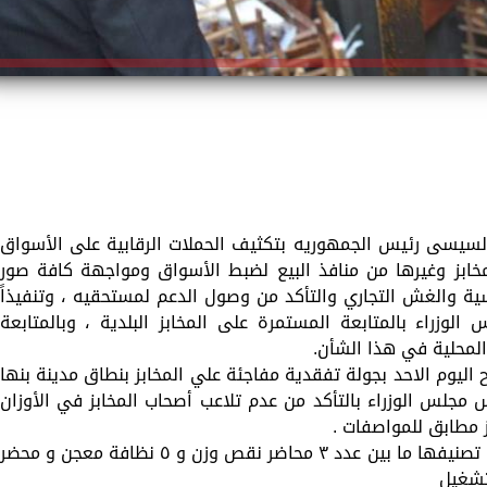
 السيسى رئيس الجمهوريه بتكثيف الحملات الرقابية على الأسواق
خابز وغيرها من منافذ البيع لضبط الأسواق ومواجهة كافة صور
سية والغش التجاري والتأكد من وصول الدعم لمستحقيه ، وتنفيذاً
وزراء بالمتابعة المستمرة على المخابز البلدية ، وبالمتابعة
المحلية في هذا الشأن.
 اليوم الاحد بجولة تفقدية مفاجئة علي المخابز بنطاق مدينة بنها
مجلس الوزراء بالتأكد من عدم تلاعب أصحاب المخابز في الأوزان
 مطابق للمواصفات .
وقد أسفرت الحملة عن تحرير عدد ٩ محاضر تم تصنيفها ما بين عدد ٣ محاضر نقص وزن و ٥ نظافة معجن و محضر
تشغيل