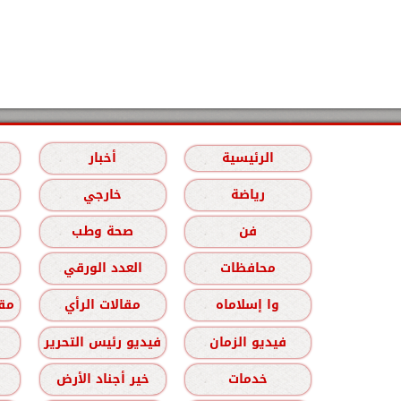
الرئيسية
أخبار
رياضة
خارجي
فن
صحة وطب
محافظات
العدد الورقي
وا إسلاماه
مقالات الرأي
مقا
فيديو الزمان
فيديو رئيس التحرير
خدمات
خير أجناد الأرض