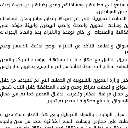
ين واستمع الي مطالبهم ومشاكلهم ومدي رضائهم عن جودة رغيف
 من المواطنين.
ج الحملات التموينية التى يتم تنفيذها بنطاق مراكز ومدن المحافظة
ين ومباحث التموين والصحة والطب البيطرى والبيئة مؤكدا على
ئية والمنتجات اي كان نوعها والالتزام بها واتخاذ الإجراءات
ق والمنافذ للتأكد من الالتزام بوضع قائمة بالاسعار وعدم
 .
تنسيق الكامل مع جهاز حماية المستهلك ورؤساء المراكز والمدن
المنافذ بنطاق المحافظة للتأكد من التزام الجميع بتطبيق قرار رئيس
يل وزارة التموين بالقليوبية ان الحملات التي تم تنفيذها من خلال
اسواق والمحلات بمراكز ومدن واحياء المحافظة خلال الثلاث شهور
سفرت عن تحرير 5025 محضر فى مجال مراقبة المخابز وتهريب الدقيق المدعم كما تم فى مجال
افة الى تحرير 70 محضر فى مجال البوتوجاز والمواد البترولية وفى هذا الاطار قامت مديرية
حملات على معارض ومحلات السلع الغذائية بعدد من مدن واحياء