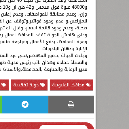
وزن، وعدم مطابقة للمواصفات، وعدم إعلان ع
للمزراعين،و عدم وجود فواتير،وتوقف عن ا
صحية، وعدم وجود قائمة اسعار، وقال انه تم ات
ووجه المحافظ، بدفع الأعمال ومراجعه منسو
الإنارة ودهان البلدورات
وجاءت الجولة بحضور المهندس/على عبد الستار
والاستاذ حمادة وهدان نائب رئيس مدينة طوخ 
مدير الرقابة والمتابعة بالمحافظة،والأستاذ/
محافظ القليوبية
جولة تفقدية
ا