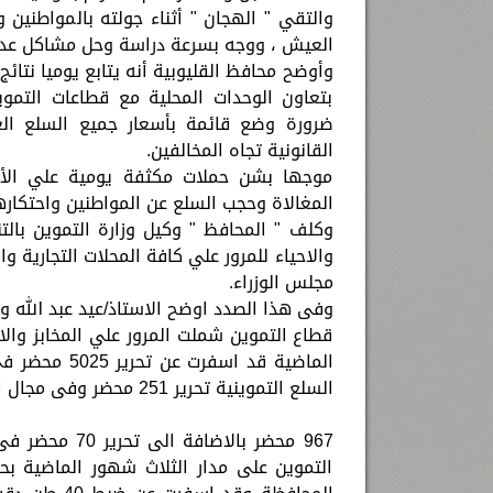
والتقي " الهجان " أثناء جولته بالمواطن
العيش ، ووجه بسرعة دراسة وحل مشاكل عدد
وأوضح محافظ القليوبية أنه يتابع يوميا نتائ
بتعاون الوحدات المحلية مع قطاعات التمو
ضرورة وضع قائمة بأسعار جميع السلع الغذا
القانونية تجاه المخالفين.
موجها بشن حملات مكثفة يومية علي الأسوا
المغالاة وحجب السلع عن المواطنين واحتكارها
وكلف " المحافظ " وكيل وزارة التموين بال
والاحياء للمرور علي كافة المحلات التجارية و
مجلس الوزراء.
وفى هذا الصدد اوضح الاستاذ/عيد عبد الله وك
قطاع التموين شملت المرور علي المخابز وال
الماضية قد ا
السلع التموينية تحرير 251 محضر وفى مجال الاسواق والسلع مجهولة المصدر تم تحرير
967 محضر بالاض
التموين على مدار الثلاث شهور الماضية ب