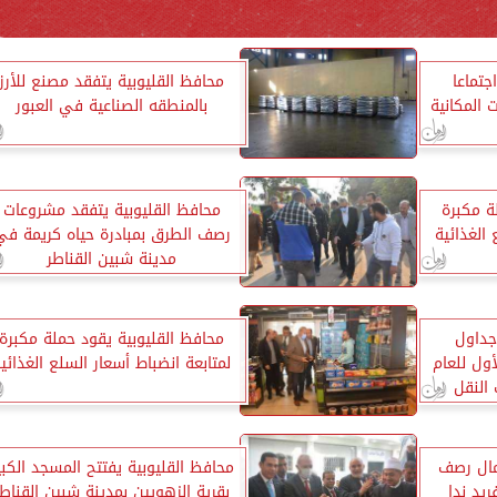
جتماعا
محافظ القليوبية يتفقد مصنع للأرز
 المكانية
بالمنطقه الصناعية في العبور
ة مكبرة
محافظ القليوبية يتفقد مشروعات
 الغذائية
رصف الطرق بمبادرة حياه كريمة في
مدينة شبين القناطر
جداول
محافظ القليوبية يقود حملة مكبرة
ول للعام
لمتابعة انضباط أسعار السلع الغذائي
النقل
مال رصف
محافظ القليوبية يفتتح المسجد الكبي
ريد ندا
بقرية الزهويين بمدينة شبين القناطر