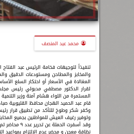
محمد عبد المنصف
تنفيذاً لتوجيهات فخامة الرئيس عبد الفتاح
والمخابز والمطاحن ومستودعات الدقيق والم
المغالاة في الأسعار أو احتكار السلع الأسا
لقرار الدكتور مصطفي مدبولي رئيس مجلس ال
المستمرة من اللواء هشام آمنة وزير التنمية 
قام عبد الحميد الهجان محافظ القليوبية صباح
وكفر شكر وطوخ للتأكد من تطبيق قرار رئيس 
وتوفير رغيف العيش للمواطنين بجميع المخابز
نظافة معجن و محضر عدم الالتزام بمواعيد ال