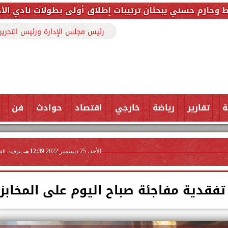
ن ترتيبات إطلاق أولى بطولات نادي الأجواد للرماية ضمن 
رئيس مجلس الإدارة ورئيس التحرير
ة
تقارير
رياضة
خارجي
اقتصاد
حوادث
فن
الأحد، 25 ديسمبر 2022
12:39 مـ
بتوقيت الق
فقدية مفاجئة صباح اليوم على المخابز