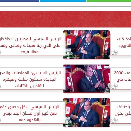
ادة كنت
الرئيس السيسي للمصريين :«حافظو
تاريخ»
على اللي ربنا سبحانه وتعالى وقف
معانا فيه»
الرئيس السيسي: «بلدنا قدمت 3000
الرئيس السيسي: المواصلات والمدن
1 ألف مصاب في
الجديدة ستكون متاحة ومجهزة
للقادرين باختلاف
اختلاف:
الرئيس السيسي: «كل مصري دفع
للي بكون
تمن كبير أوى عشان البلد تبقى
بالهدوء ده»