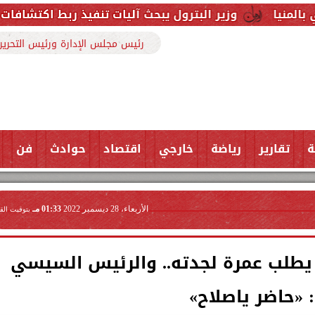
ر البترول يبحث آليات تنفيذ ربط اكتشافات الشركة في قبرص ب
رئيس مجلس الإدارة ورئيس التحرير
ة
تقارير
رياضة
خارجي
اقتصاد
حوادث
فن
الأربعاء، 28 ديسمبر 2022
01:33 مـ
بتوقيت الق
يطلب عمرة لجدته.. والرئيس السيسي
: «حاضر ياصلاح»