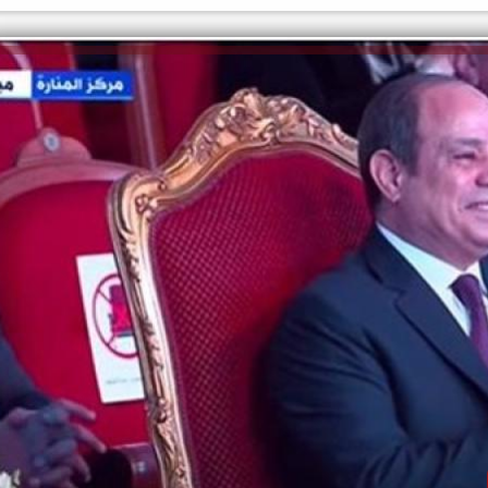
الكاتبة إلهام شرشر تهنئ الرئيس
السيسي بعيد ميلاده وتُشيد بجهوده
إلهام شرشر تكتب: دي مبقتش كورة..
في بناء الدولة
دي سياسة