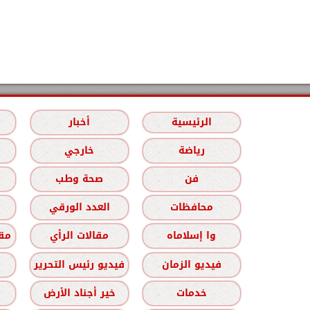
الرئيسية
أخبار
رياضة
خارجي
فن
صحة وطب
محافظات
العدد الورقي
وا إسلاماه
مقالات الرأي
مقا
فيديو الزمان
فيديو رئيس التحرير
خدمات
خير أجناد الأرض