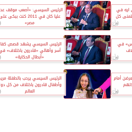
 ايه في
الرئيس السيسي: «أصعب موقف عد
بتمنى كل
عليا كان في 2011 كنت ببكى على
مصر»
يس» في
الرئيس السيسي يشهد قصص كفاح
لاف
أسر وأهالي «قادرون باختلاف» في
«أبطال الحكاية»
رضن أمام
الرئيس السيسي يرحب بالطفلة مري
اتهم
وأطفال قادرون باختلاف من كل دو
العالم