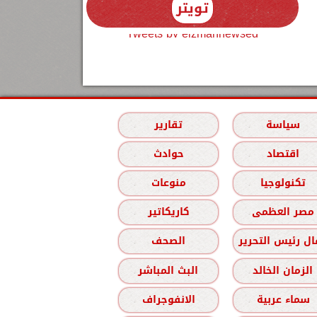
تويتر
Tweets by elzmannewseg
سياسة
تقارير
اقتصاد
حوادث
تكنولوجيا
منوعات
مصر العظمى
كاريكاتير
ل رئيس التحرير
الصحف
الزمان الخالد
البث المباشر
سماء عربية
الانفوجراف