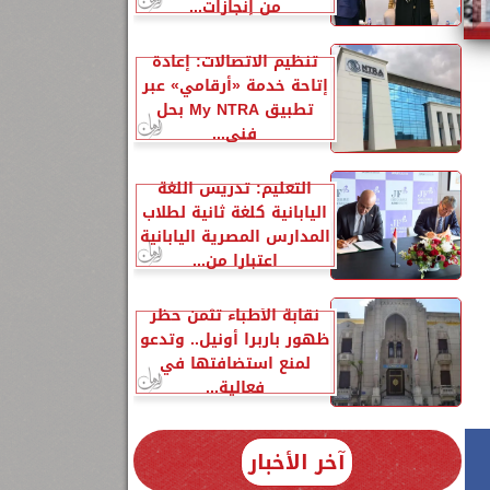
من إنجازات...
تنظيم الاتصالات: إعادة
إتاحة خدمة «أرقامي» عبر
تطبيق My NTRA بحل
فني...
التعليم: تدريس اللغة
اليابانية كلغة ثانية لطلاب
المدارس المصرية اليابانية
اعتبارا من...
نقابة الأطباء تثمن حظر
ظهور باربرا أونيل.. وتدعو
لمنع استضافتها في
فعالية...
آخر الأخبار