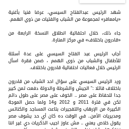
شهد الرئيس عبدالفتاح السيسي، عرضا فنيا بأغنية
«يامعافر» لمجموعة من الشباب والفتيات من ذوي الهمم.
جاء ذلك، خلال احتفالية انطلاق النسخة الرابعة من
«قادرون باختلاف» في مركز المنارة.
أجاب الرئيس عبد الفتاح السيسي على عدة أسئلة
للأطفال والشباب من ذوى الهمم ، ضمن فقرة اسأل
الرئيس خلال فعاليات احتفالية قادرون باختلاف.
ورد الرئيس السيسي على سؤال احد الشباب من قادرون
باختلاف قائلا :" الجيش والشرطة والدولة دفعت تمن كبير
جدا للحفاظ على مصر .. الخوف على مصر على طول دائم
لكن في فترة 2011 و 2012 و14 ولما حصل الموجة
الكبيرة من الإرهاب والتفجيرات بتاعت المساجد والكنائس
ومديريات الأمن.. في الوقت ده كان أي حد يشوف مصر
يقول خلاص يعني .. مش عاوز اجيب الذكريات دي غير اننا