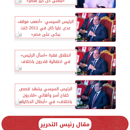
«بتمنى كل خير لمصر»
الرئيس السيسي: «أصعب موقف
عدى عليا كان في 2011 كنت
ببكى على مصر»
انطلاق فقرة «اسأل الرئيس»
في احتفالية قادرون باختلاف
الرئيس السيسي يشهد قصص
كفاح أسر وأهالي «قادرون
باختلاف» في «أبطال الحكاية»
مقال رئيس التحرير