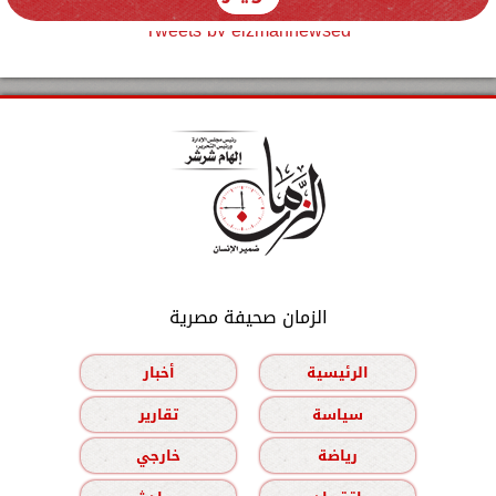
Tweets by elzmannewseg
الزمان صحيفة مصرية
الرئيسية
أخبار
سياسة
تقارير
رياضة
خارجي