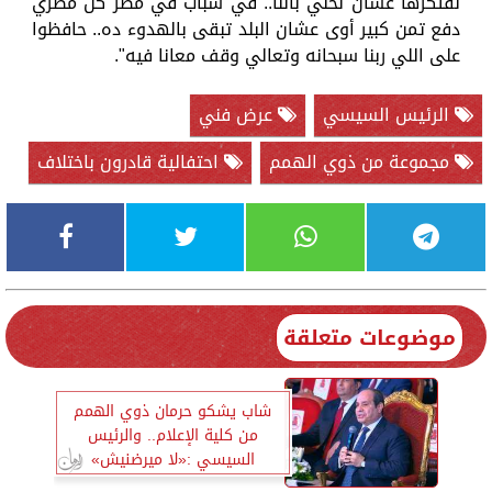
نفتكرها عشان نخلي بالنا.. في شباب في مصر كل مصري
دفع تمن كبير أوى عشان البلد تبقى بالهدوء ده.. حافظوا
على اللي ربنا سبحانه وتعالي وقف معانا فيه".
الرئيس السيسي
عرض فني
مجموعة من ذوي الهمم
احتفالية قادرون باختلاف
موضوعات متعلقة
شاب يشكو حرمان ذوي الهمم
من كلية الإعلام.. والرئيس
السيسي :«لا ميرضنيش»