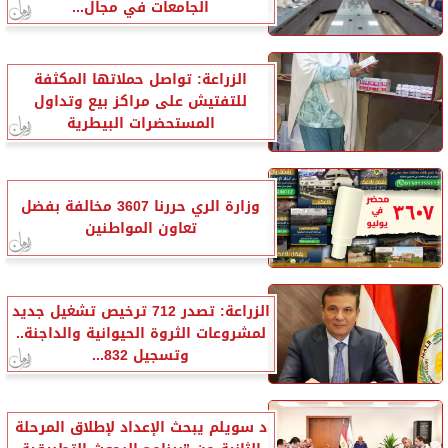
الجامعات في مجال...
الزراعة: تواصل حملاتها المكثفة
للتفتيش على مراكز بيع وتداول
المستحضرات البيطرية
وزارة الري حررنا 3607 مخالفة بفضل
تعاون المواطنين
الزراعة: تصدر 712 ترخيص تشغيل جديد
لمشروعات الثروة الحيوانية والداجنة..
وتسجيل 832...
د سويلم يبحث الإعداد لإطلاق المرحلة