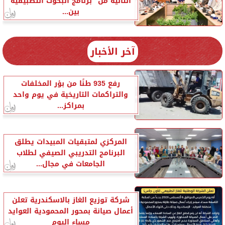
الثانية من ”برنامج البحوث التطبيقية
بين...
آخر الأخبار
رفع 935 طنًا من بؤر المخلفات
والتراكمات التاريخية في يوم واحد
بمراكز...
المركزي لمتبقيات المبيدات يطلق
البرنامج التدريبي الصيفي لطلاب
الجامعات في مجال...
شركة توزيع الغاز بالاسكندرية تعلن
أعمال صيانة بمحور المحمودية العوايد
مساء اليوم