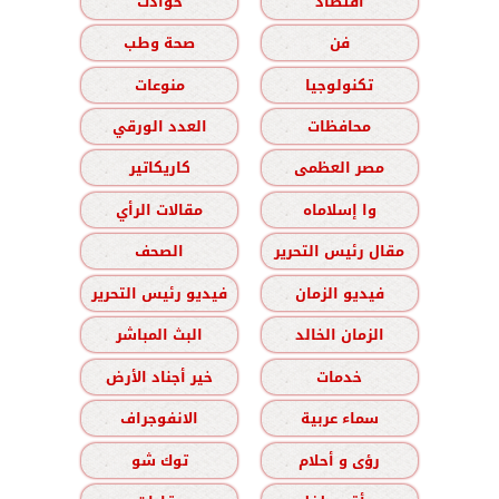
اقتصاد
حوادث
فن
صحة وطب
تكنولوجيا
منوعات
محافظات
العدد الورقي
مصر العظمى
كاريكاتير
وا إسلاماه
مقالات الرأي
مقال رئيس التحرير
الصحف
فيديو الزمان
فيديو رئيس التحرير
الزمان الخالد
البث المباشر
خدمات
خير أجناد الأرض
سماء عربية
الانفوجراف
رؤى و أحلام
توك شو