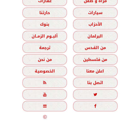
مرأة و طفل
عقارات
سيارات
حارتنا
الأحزاب
بنوك
البرلمان
ألبــوم الزمــان
من القدس
ترجمة
من فلسطين
من نحن
اعلن معنا
الخصوصية
اتصل بنا





جميع الحقوق محفوظة
©
2020 - 2026 - الزمان