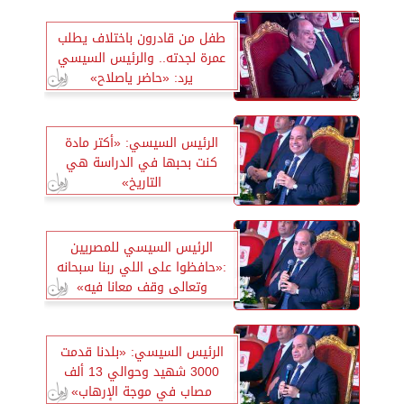
طفل من قادرون باختلاف يطلب
عمرة لجدته.. والرئيس السيسي
يرد: «حاضر ياصلاح»
الرئيس السيسي: «أكتر مادة
كنت بحبها في الدراسة هي
التاريخ»
الرئيس السيسي للمصريين
:«حافظوا على اللي ربنا سبحانه
وتعالى وقف معانا فيه»
الرئيس السيسي: «بلدنا قدمت
3000 شهيد وحوالي 13 ألف
مصاب في موجة الإرهاب»