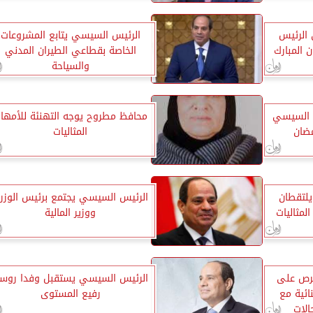
 الرئيس
الرئيس السيسي يتابع المشروعات
المبارك
الخاصة بقطاعي الطيران المدني
والسياحة
س السيسي
محافظ مطروح يوجه التهنئة للأمها
ضان
المثاليات
يلتقطان
الرئيس السيسي يجتمع برئيس الوزرا
لمثاليات
ووزير المالية
حرص على
الرئيس السيسي يستقبل وفدا روسي
ائية مع
رفيع المستوى
الات