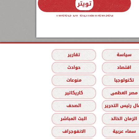
تويتر
Tweets by elzmannewseg
سياسة
تقارير
اقتصاد
حوادث
تكنولوجيا
منوعات
مصر العظمى
كاريكاتير
ل رئيس التحرير
الصحف
الزمان الخالد
البث المباشر
سماء عربية
الانفوجراف