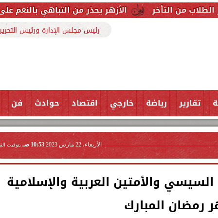
الأزهر يحذر من التباهي بالنعم على السوشيال ميديا:
رئيس مجلس الإدارة ورئيس التحرير
ة
تقارير
رياضة
خارجي
اقتصاد
حوادث
فن
الأربعاء، 22 مارس 2023
10:53 صـ
بتوقيت الق
السيسي والأمتين العربية والإسلامية
 رمضان المبارك