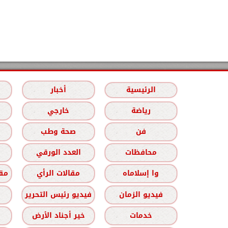
الرئيسية
أخبار
رياضة
خارجي
فن
صحة وطب
محافظات
العدد الورقي
وا إسلاماه
مقالات الرأي
مقا
فيديو الزمان
فيديو رئيس التحرير
خدمات
خير أجناد الأرض