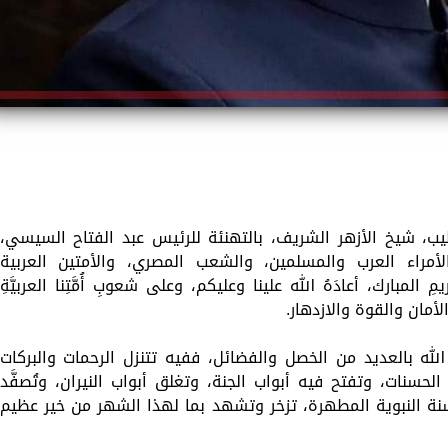
طيب، شيخ الأزهر الشريف، بالتهنئة للرئيس عبد الفتاح السيسي،
أمراء العرب والمسلمين، والشعب المصري، والأمتين العربية
مبارك، أعادَهُ الله علينا وعليكم، وعلى شعوبِ أُمَّتِنا العربيَّةِ
والأمان والقوة والازدهار.
له بالعديد من الخصل والفضائل، ففيه تتنزل الرحمات والبركات
لحسنات، وتفتح فيه أبواب الجنة، وتغلق أبواب النيران، وتُصفَّد
سنة النبوية المطهرة، تزخر وتشهد بما لهذا الشهر من خير عظيم