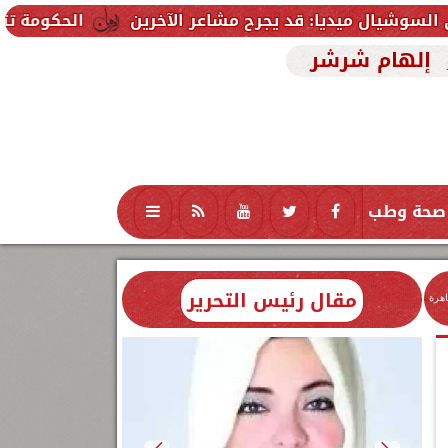
 قد يجرح مشاعر الآخرين
الحكومة تتلقى 229 ألف شكوى وطلب واستفسار خلال يوليو.. ومدبولي يوجه بسرعة الاستجابة للمواطنين
إلهام شرشر
صحة وطب
تكنولوجيا
منوعات
محافظات
مقال رئيس التحرير
اهرة