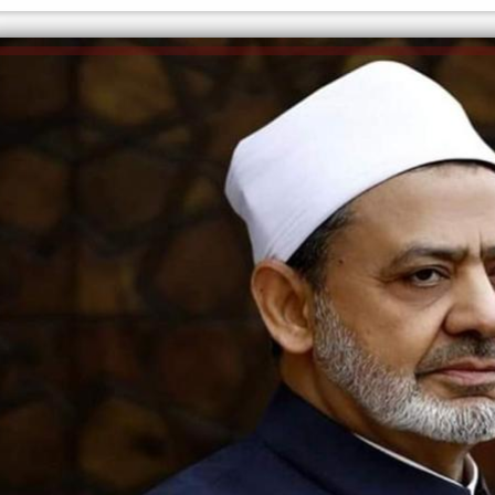
الكاتبة إلهام شرشر تهنئ الرئيس
السيسي بعيد ميلاده وتُشيد بجهوده
إلهام شرشر تكتب: دي مبقتش كورة..
في بناء الدولة
دي سياسة