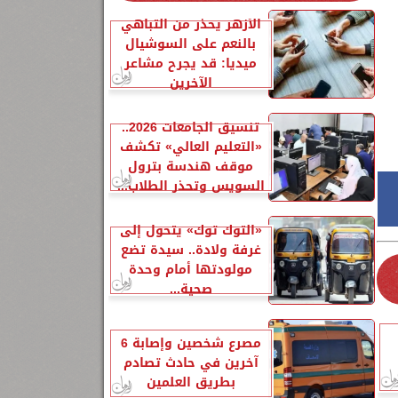
الأزهر يحذر من التباهي
بالنعم على السوشيال
ميديا: قد يجرح مشاعر
الآخرين
تنسيق الجامعات 2026..
«التعليم العالي» تكشف
موقف هندسة بترول
السويس وتحذر الطلاب...
«التوك توك» يتحول إلى
غرفة ولادة.. سيدة تضع
مولودتها أمام وحدة
صحية...
مصرع شخصين وإصابة 6
آخرين في حادث تصادم
بطريق العلمين