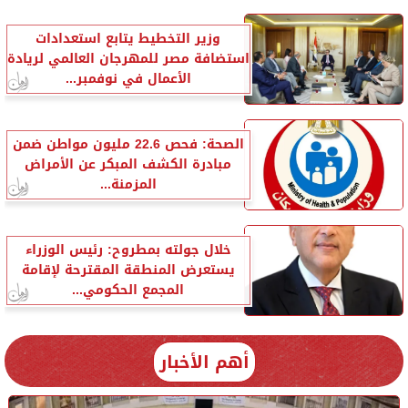
وزير التخطيط يتابع استعدادات
استضافة مصر للمهرجان العالمي لريادة
الأعمال في نوفمبر...
الصحة: فحص 22.6 مليون مواطن ضمن
مبادرة الكشف المبكر عن الأمراض
المزمنة...
خلال جولته بمطروح: رئيس الوزراء
يستعرض المنطقة المقترحة لإقامة
المجمع الحكومي...
أهم الأخبار