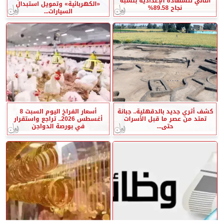
الثاني للشهادة الإعدادية بنسبة
«الكهربائية» وتمويل استبدال
نجاح 89.58%
السيارات...
كشف أثري جديد بالدقهلية.. جبانة
أسعار الفراخ اليوم السبت 8
تمتد من عصر ما قبل الأسرات
أغسطس 2026.. تراجع واستقرار
حتى...
في بورصة الدواجن