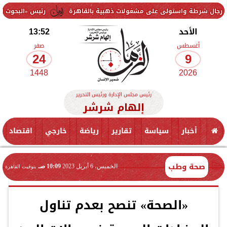
استولى على مشغولات ذهبية بالقاهرة
رئيس «البحوث الزراعية» يتفقد 
الأحد
13:52
أغسطس
صفر
24
9
1448
2026
رئيس مجلس الإدارة ورئيس التحرير
إلهام شرشر
أخبار
سياسة
تقارير
رياضة
خارجي
اقتصاد
صحة وطب
الخميس، 6 أبريل 2023
10:09 صـ
بتوقيت القاهرة
«الصحة» تنصح بعدم تناول