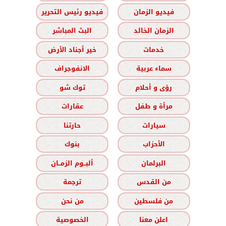
فيديو الزمان
فيديو رئيس التحرير
الزمان الخالد
البث المباشر
خدمات
خير أجناد الأرض
سماء عربية
الانفوجراف
رؤى و أحلام
توك شو
مرأة و طفل
عقارات
سيارات
حارتنا
الأحزاب
بنوك
البرلمان
ألبــوم الزمــان
من القدس
ترجمة
من فلسطين
من نحن
اعلن معنا
الخصوصية