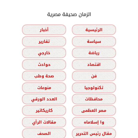
الزمان صحيفة مصرية
الرئيسية
أخبار
سياسة
تقارير
رياضة
خارجي
اقتصاد
حوادث
فن
صحة وطب
تكنولوجيا
منوعات
محافظات
العدد الورقي
مصر العظمى
كاريكاتير
وا إسلاماه
مقالات الرأي
مقال رئيس التحرير
الصحف