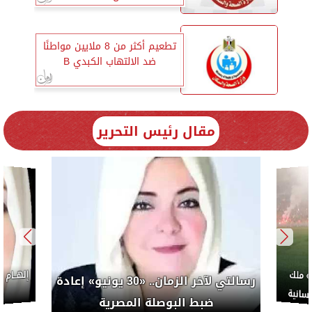
تطعيم أكثر من 8 ملايين مواطنًا
ضد الالتهاب الكبدي B
مقال رئيس التحرير
إلهــام
 ملك
رسالتي لآخر الزمان.. «30 يونيو» إعادة
سانية
م
ضبط البوصلة المصرية