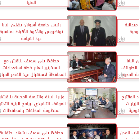
المنيا
ميدانية
رئيس جامعة أسوان: يهنئ البابا
ومية
تواضروس والأخوة الأقباط بمناسبة
عيد القيامة
لبابا
محافظ بني سويف يناقش مع
 الطوائف
السكرتير العام خطة استعدادات
ة المجيد
المحافظة لاستقبال عيد الفطر المبار
وشم النسيم
 المقترح
وزيرا البيئة والتنمية المحلية يناقشا
زيارات
الموقف التنفيذي لبرامج البنية التحتي
قومية
لمنظومة المخلفات بالمحافظات
لاب المدن
محافظ بني سويف يشهد احتفالية