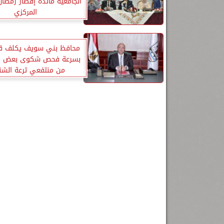
الجامعية مائدة إفطار رمضا
المركزي
محافظ بني سويف يكلف قط
بسرعة فحص شكوى بعض ال
من منتفعي ترعة الشنا