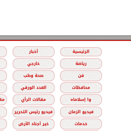
الرئيسية
أخبار
رياضة
خارجي
فن
صحة وطب
محافظات
العدد الورقي
وا إسلاماه
مقالات الرأي
مقا
فيديو الزمان
فيديو رئيس التحرير
خدمات
خير أجناد الأرض