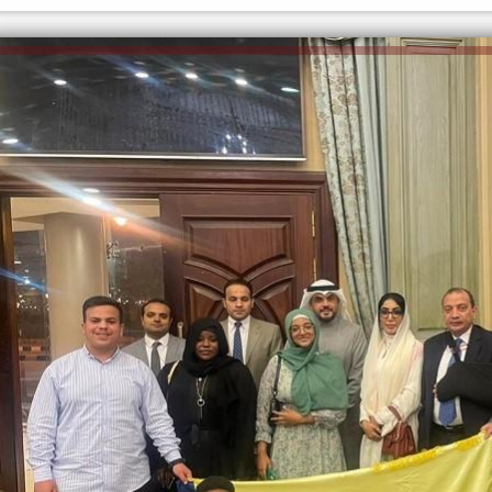
الكاتبة إلهام شرشر تهنئ الرئيس
رسالتى لآخر الزمان «محطة الضبعة
السيسي بعيد ميلاده وتُشيد بجهوده
إله
النووية»... من الحلم إلى التنفيذ
في بناء الدولة