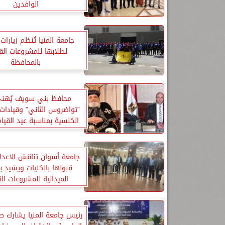
الوافدين
جامعة المنيا تُنظم زيارات 
لطلابها للمشروعات الق
بالمحافظة
محافظ بني سويف يُهنئ ا
”تواضروس الثاني” وقيادات
الكنسية بمناسبة عيد القيام
جامعة أسوان تناقش الاعداد
قبولها بالكليات ويشيد بال
الميدانية للمشروعات ال
رئيس جامعة المنيا يشارك ط