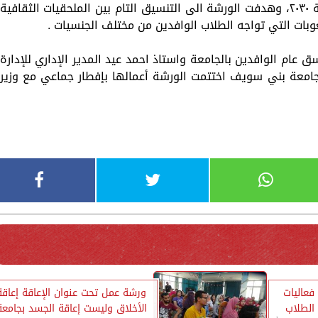
في إطار تحقيق رؤية مصر للتنمية المُستدامة ٢٠٣٠، وهدفت الورشة الى التنسيق التام بين الملحقيات الثقافية
عوبات التي تواجه الطلاب الوافدين من مختلف الجنسيات .
ق عام الوافدين بالجامعة واستاذ احمد عيد المدير الإداري للإدارة
امعة بني سويف اختتمت الورشة أعمالها بإفطار جماعي مع وزير
فعاليات
ورشة عمل تحت عنوان الإعاقة إعاقة
الطلاب
الأخلاق وليست إعاقة الجسد بجامعة