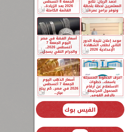
أحمد الريان: نتابع
الجمعة 8 أغسطس
المعتمرين لحظة بلحظة
2026 بعد الزيادة..
ونوفر برامج عمرة...
القائمة الكاملة
أسعار الفضة في مصر
موعد إعلان نتيجة الدور
اليوم الجمعة 7
الثاني لطلاب الشهادة
أغسطس 2026..
الإعدادية 2026
والجرام النقي يسجل...
اعرف الخطوط المسجلة
أسعار الذهب اليوم
باسمك.. خطوات
الجمعة 7 أغسطس
الاستعلام عن أرقام
2026 في مصر.. كم يبلغ
المحمول المرتبطة
عيار...
بالرقم القومي
الفيس بوك