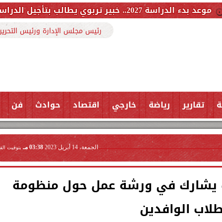
م تحسم موقفها
رئيس مجلس الإدارة ورئيس التحرير
ة
تقارير
رياضة
خارجي
اقتصاد
حوادث
فن
الجمعة، 14 أبريل 2023
03:38 مـ
بتوقيت الق
 يشارك في ورشة عمل حول منظومة
طلاب الوافدين