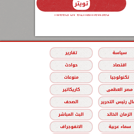
تويتر
Tweets by elzmannewseg
سياسة
تقارير
اقتصاد
حوادث
تكنولوجيا
منوعات
مصر العظمى
كاريكاتير
ل رئيس التحرير
الصحف
الزمان الخالد
البث المباشر
سماء عربية
الانفوجراف