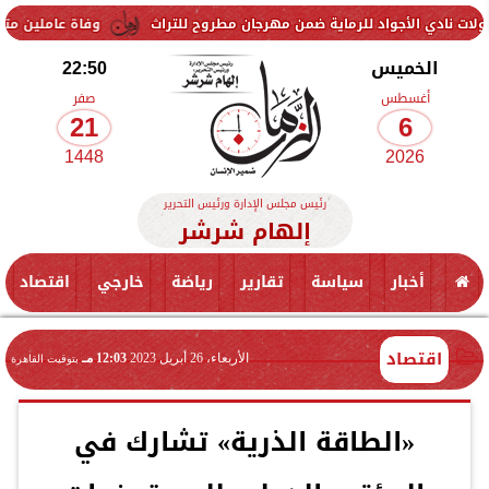
 للرماية ضمن مهرجان مطروح للتراث
وفاة عاملين متأثرين بإصابتهما في 
الخميس
22:50
أغسطس
صفر
21
6
1448
2026
رئيس مجلس الإدارة ورئيس التحرير
إلهام شرشر
أخبار
سياسة
تقارير
رياضة
خارجي
اقتصاد
اقتصاد
الأربعاء، 26 أبريل 2023
12:03 مـ
بتوقيت القاهرة
«الطاقة الذرية» تشارك في