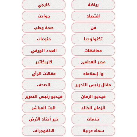
رياضة
خارجي
اقتصاد
حوادث
فن
صحة وطب
تكنولوجيا
منوعات
محافظات
العدد الورقي
مصر العظمى
كاريكاتير
وا إسلاماه
مقالات الرأي
مقال رئيس التحرير
الصحف
فيديو الزمان
فيديو رئيس التحرير
الزمان الخالد
البث المباشر
خدمات
خير أجناد الأرض
سماء عربية
الانفوجراف