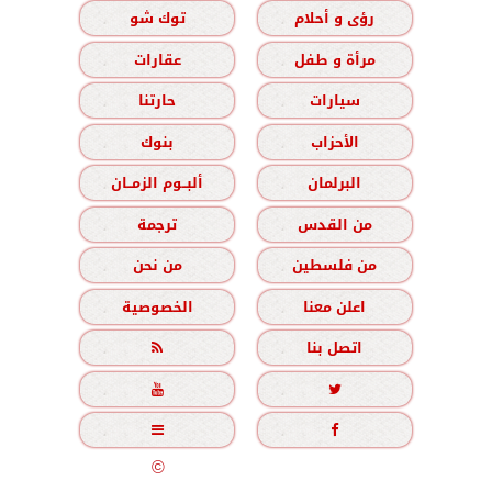
رؤى و أحلام
توك شو
مرأة و طفل
عقارات
سيارات
حارتنا
الأحزاب
بنوك
البرلمان
ألبــوم الزمــان
من القدس
ترجمة
من فلسطين
من نحن
اعلن معنا
الخصوصية
اتصل بنا





جميع الحقوق محفوظة
©