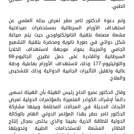
الطبي.
وتم دعوة الدكتور تامر صقر لعرض بحثه العلمي عن
استهداف الأورام السرطانية بمستحضرات صيدلانية
مشعة مصنعة بتقنية النانوتكنولوجي حيث يتم صياغة
شكل دوائي في صورة نانوية ومحضرة بتقنية التشعيع
الجامي والمزينة بمواد موجهة لاستهداف الخلايا
السرطانية والقادرة على حمل نظيري الجاليوم-68
واللوتيتيوم-177 وذلك لاستهداف الأورام بفاعلية ودقة
عالية وتقليل التأثيرات الجانبية الدوائية وذلك للتشخيص
والعلاج.
وقال الدكتور عمرو الحاج رئيس الهيئة بأن الهيئة تسعى
دائماً لإشراك الكوادر المتميزة بالمؤتمرات الدولية لعرض
الأبحاث الحديثة في المجالات المختلفة وبينها مشاركة
الدكتور تامر صقر بهذا المؤتمر الدولي الهام بالوكالة
الدولية للطاقة الذرية بفيينا والذي يختص بمجال إنتاج
النظائر المشعة للاستخدامات الطبية وتحويلها