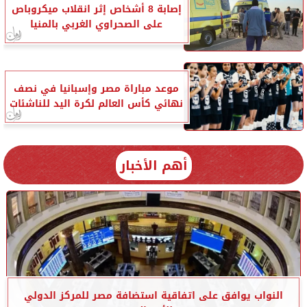
إصابة 8 أشخاص إثر انقلاب ميكروباص
على الصحراوي الغربي بالمنيا
موعد مباراة مصر وإسبانيا في نصف
نهائي كأس العالم لكرة اليد للناشئات
أهم الأخبار
النواب يوافق على اتفاقية استضافة مصر للمركز الدولي