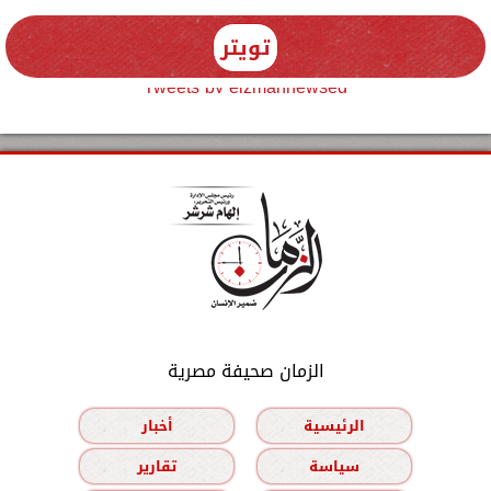
تويتر
Tweets by elzmannewseg
الزمان صحيفة مصرية
الرئيسية
أخبار
سياسة
تقارير