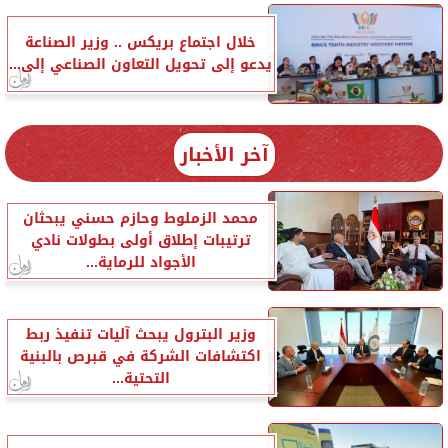
خلال اجتماع بريكس .. وزير الصناعة
يدعو إلى تحويل التعاون الصناعي إلى...
آخر الأخبار
محمد الزملوط وحازم حسني يبحثان
ترتيبات إطلاق أولى بطولات نادي
الأجواد للرماية...
وزير البترول يبحث آليات تنفيذ ربط
اكتشافات الشركة في قبرص بالبنية
التحتية...