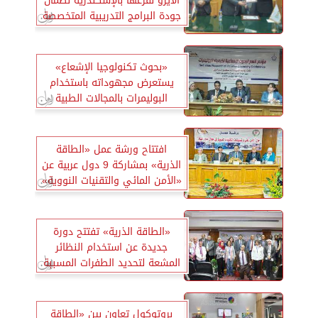
الأيزو لفرعها بالإسكندرية لضمان
جودة البرامج التدريبية المتخصصة
«بحوث تكنولوجيا الإشعاع»
يستعرض مجهوداته باستخدام
البوليمرات بالمجالات الطبية
والصناعية
افتتاح ورشة عمل «الطاقة
الذرية» بمشاركة 9 دول عربية عن
«الأمن المائي والتقنيات النووية»
«الطاقة الذرية» تفتتح دورة
جديدة عن استخدام النظائر
المشعة لتحديد الطفرات المسببة
للسرطانات
بروتوكول تعاون بين «الطاقة