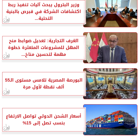
وزير البترول يبحث آليات تنفيذ ربط
اكتشافات الشركة في قبرص بالبنية
التحتية...
الغرف التجارية: تعديل ضوابط منح
المهل للمشروعات المتعثرة خطوة
مهمة لتحسين مناخ...
البورصة المصرية تلامس مستوى الـ55
ألف نقطة لأول مرة
أسعار الشحن الدولي تواصل الارتفاع
بنسب تصل إلى 15%