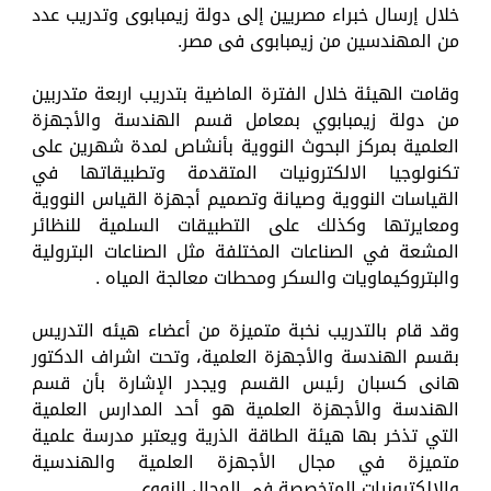
خلال إرسال خبراء مصريين إلى دولة زيمبابوى وتدريب عدد
من المهندسين من زيمبابوى فى مصر.
وقامت الهيئة خلال الفترة الماضية بتدريب اربعة متدربين
من دولة زيمبابوي بمعامل قسم الهندسة والأجهزة
العلمية بمركز البحوث النووية بأنشاص لمدة شهرين على
تكنولوجيا الالكترونيات المتقدمة وتطبيقاتها في
القياسات النووية وصيانة وتصميم أجهزة القياس النووية
ومعايرتها وكذلك على التطبيقات السلمية للنظائر
المشعة في الصناعات المختلفة مثل الصناعات البترولية
والبتروكيماويات والسكر ومحطات معالجة المياه .
وقد قام بالتدريب نخبة متميزة من أعضاء هيئه التدريس
بقسم الهندسة والأجهزة العلمية، وتحت اشراف الدكتور
هانى كسبان رئيس القسم ويجدر الإشارة بأن قسم
الهندسة والأجهزة العلمية هو أحد المدارس العلمية
التي تذخر بها هيئة الطاقة الذرية ويعتبر مدرسة علمية
متميزة في مجال الأجهزة العلمية والهندسية
والالكترونيات المتخصصة في المجال النووي.