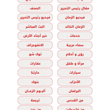
مقال رئيس التحرير
الصحف
فيديو الزمان
فيديو رئيس التحرير
الزمان الخالد
البث المباشر
خدمات
خير أجناد الأرض
سماء عربية
الانفوجراف
رؤى و أحلام
توك شو
مرأة و طفل
عقارات
سيارات
حارتنا
الأحزاب
بنوك
البرلمان
ألبــوم الزمــان
من القدس
ترجمة
من فلسطين
من نحن