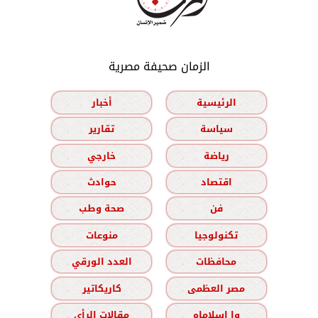
الزمان صحيفة مصرية
الرئيسية
أخبار
سياسة
تقارير
رياضة
خارجي
اقتصاد
حوادث
فن
صحة وطب
تكنولوجيا
منوعات
محافظات
العدد الورقي
مصر العظمى
كاريكاتير
وا إسلاماه
مقالات الرأي