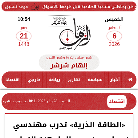
موعد تنسيق المرحلة الثانية للثانوية الع
الخميس
10:54
أغسطس
صفر
21
6
1448
2026
رئيس مجلس الإدارة ورئيس التحرير
إلهام شرشر
أخبار
سياسة
تقارير
رياضة
خارجي
اقتصاد
اقتصاد
السبت، 28 يناير 2023
10:11 صـ
بتوقيت القاهرة
«الطاقة الذرية» تدرب مهندسي