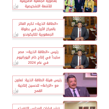
بعضوية الجمعية الأفريقية
للأشعة التشخيصية
«الطاقة الذرية» تكرم الفائز
بالمركز الأول في بطولة
الجمهورية للتايكوندو
رئيس «الطاقة الذرية»: مصر
ستبدأ في إنتاج خام اليورانيوم
في عام 2024
رئيس هيئة الطاقة الذرية: تعاون
مع «الزراعة» لتحسين إنتاجية
القمح
ننشر قرارات المجلس التنفيذي