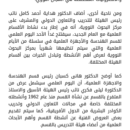
ومن ناحية أخرى، أضاف الدكتور هداية أحمد كامل نائب
رئيس الهيئة للتدريب والتعاون الدولي والمشرف على
مركز البحوث النووية، أنه في إطار بدء نشاط الأقسام
العلمية مع العام الجديد، سيفتتح غداً الأحد اليوم العلمي
لقسم الهندسة والأجهزة العلمية في سلسلة من الأيام
العلمية والتي سيتم تنظيمها شهرياً بمركز البحوث
النووية لعرض أهم الأنشطة وتبادل الخبرات بين أقسام
الهيئة المختلفة.
كما أوضح الدكتور هانى كسبان رئيس قسم الهندسة
والاجهزة العلمية، أن اليوم العلمي سيشمل عرض من
الدكتورة ليلى فكري نائب رئيس الهيئة الأسبق والاستاذ
المتفرغ بالقسم عن نشأة القسم منذ عام 1962 وأنشطته
المختلفة خاصة في مجالات التعاون الدولي وتدريب
الكوادر البشرية من الدول الأفريقية، كما سيتم تقديم
بعض العروض الفنية عن أنشطة القسم وأهم الأبحاث
العلمية من أعضاء هيئة التدريس بالقسم.