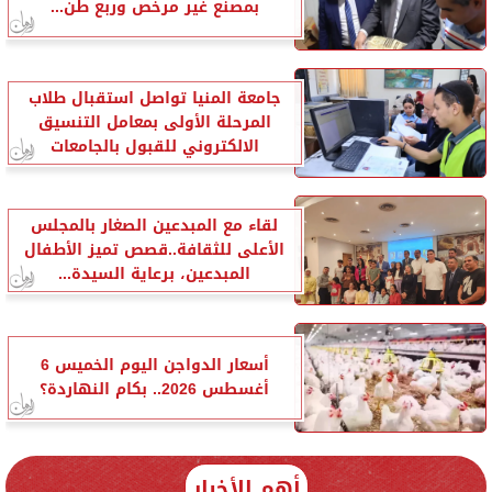
بمصنع غير مرخص وربع طن...
جامعة المنيا تواصل استقبال طلاب
المرحلة الأولى بمعامل التنسيق
الالكتروني للقبول بالجامعات
لقاء مع المبدعين الصغار بالمجلس
الأعلى للثقافة..قصص تميز الأطفال
المبدعين، برعاية السيدة...
أسعار الدواجن اليوم الخميس 6
أغسطس 2026.. بكام النهاردة؟
أهم الأخبار