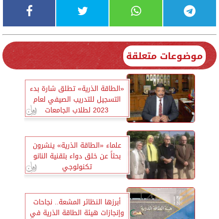
موضوعات متعلقة
«الطاقة الذرية» تطلق شارة بدء
التسجيل للتدريب الصيفي لعام
2023 لطلاب الجامعات
علماء «الطاقة الذرية» ينشرون
بحثاً عن خلق دواء بتقنية النانو
تكنولوجي
أبرزها النظائر المشعة.. نجاحات
وإنجازات هيئة الطاقة الذرية في