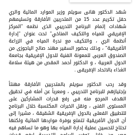
شهد الدكتور هانى سويلم وزير الموارد المائية والري
حفل تكريم عدد 15 من المتدربين الأفارقة وتسليمهم
شهادات إتمام البرنامج التدريبي الذى نظمه "المركز
الإفريقي للمياه والتكيف المناخي" تحت عنوان "إدارة
أنظمة الري ، والتكيف مع ندرة المياه في الزراعة
الأفريقية" ، وذلك بحضور السفير مهند صالح الياجوزى من
الصندوق العربى للمعونة الفنية للدول الإفريقية بجامعة
الدول العربية ، و الدكتور أحمد المقص من هيئة سلامة
الغذاء بالاتحاد الإفريقى .
وقد رحب الدكتور سويلم بالمتدربين الأفارقة مهنئاً
بإجتيازهم للبرنامج التدريبي ، ومعرباً عن أمله في تحقيق
الهدف المرجو منه فى رفع قدرات المشاركين على
المستوى الفنى ، ونقل الخبرات المكتسبة خلال البرنامج
للتطبيق الفعلى بالدول الإفريقية الشقيقة ، مشيرا إلى
أن الدول الأفريقية تتمتع بوفرة مواردها المائية ولكنها
تحتاج لتحسين عملية إدارة المياه بها وهو ما تساهم فيه
مصر من خلال توفير البرامج التدريبية لرفع قدرات