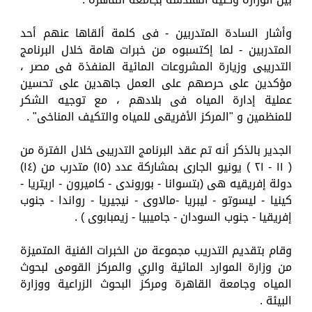
وأشار السادة المتدربين - فى كلمة ألقاها عنهم أحد
المتدربين - لما إكتسبوه من خبرات هامة خلال البرنامج
التدريبى وزيارة المشروعات المائية المنفذة فى مصر ،
مؤكدين على حرصهم على العمل جاهدين على تحسين
عملية إدارة المياه فى بلادهم ، مع توجيه الشكر
للمنظمين و "المركز الأفريقى للمياه والتكيف المناخى" .
الجدير بالذكر أنه تم عقد البرنامج التدريبى خلال الفترة من
( ١١ - ٢١ ) يونيو الجارى بمشاركة عدد (١٥) متدرب من (١٤)
دولة إفريقيه هى (بتسوانا - بوروندى - كاميرون - اريتريا -
كينيا - ليسوتو - ليبريا -مالاوى - نيجيريا - رواندا - جنوب
إفريقيا - جنوب السودان - جاميبيا - زيمبابوى ) .
وقام بتقديم التدريب مجموعة من الخبرات الفنية المتميزة
من وزارة الموارد المائية والري والمركز القومى لبحوث
المياه وجامعة القاهرة ومركز البحوث الزراعية ووزارة
البيئة .