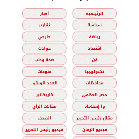
الرئيسية
أخبار
سياسة
تقارير
رياضة
خارجي
اقتصاد
حوادث
فن
صحة وطب
تكنولوجيا
منوعات
محافظات
العدد الورقي
مصر العظمى
كاريكاتير
وا إسلاماه
مقالات الرأي
مقال رئيس التحرير
الصحف
فيديو الزمان
فيديو رئيس التحرير