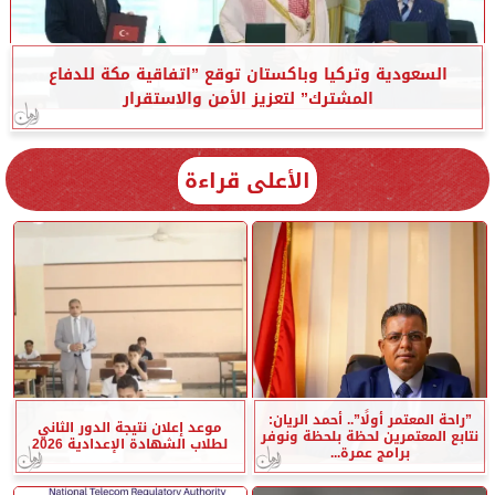
السعودية وتركيا وباكستان توقع ”اتفاقية مكة للدفاع
المشترك” لتعزيز الأمن والاستقرار
الأعلى قراءة
”راحة المعتمر أولًا”.. أحمد الريان:
موعد إعلان نتيجة الدور الثاني
نتابع المعتمرين لحظة بلحظة ونوفر
لطلاب الشهادة الإعدادية 2026
برامج عمرة...