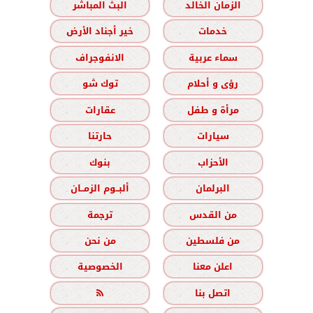
الزمان الخالد
البث المباشر
خدمات
خير أجناد الأرض
سماء عربية
الانفوجراف
رؤى و أحلام
توك شو
مرأة و طفل
عقارات
سيارات
حارتنا
الأحزاب
بنوك
البرلمان
ألبــوم الزمــان
من القدس
ترجمة
من فلسطين
من نحن
اعلن معنا
الخصوصية
اتصل بنا
