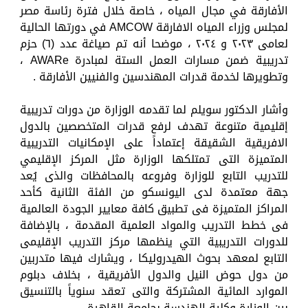
الأفارقة في مجال المياه ، خاصة خلال فترة رئاسة مصر
لمجلس وزراء المياه الافارقة AMCOW في دورتها الحالية
لعامى ٢٠٢٣ و ٢٠٢٤ ، موضحا أنه تم صياغة عدد (٦) حزم
تدريبية ضمن مسارات العمل الستة لمبادرة AWARe ،
وتطويرها لخدمة قدرات المهندسين والفنيين الأفارقة .
وأشار الدكتور سويلم لما تقدمه الوزارة من دورات تدريبية
إقليمية متنوعة تهدف لرفع قدرات المتخصصين بالدول
الافريقية الشقيقة إعتماداً على الإمكانيات التدريبية
المتميزة التى تمتلكها الوزارة مثل المركز الإقليمي
للتدريب التابع للوزارة وفروعه بالمحافظات والذى يُعد
جهة معتمدة لدى اليونسكو من الفئة الثانية كأحد
المراكز المتميزة فى تطبيق كافة معايير الجودة العالمية
فى خطط التدريب والمواد العلمية المقدمة ، بالإضافة
للدورات التدريبية التي ينظمها مركز التدريب الإقليمى
التابع لمعهد بحوث الهيدروليكا ، ويشارك فيها متدربين
من دول حوض النيل والدول الأفريقية ، بخلاف دبلوم
الموارد المائية المشتركة والتى تعقد سنوياً بالتنسيق
بين الوزارة وكلية الهندسة بجامعة القاهرة .