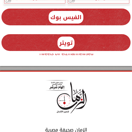
الفيس بوك
تويتر
Tweets by elzmannewseg
الزمان صحيفة مصرية