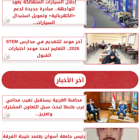
إحلال السيارات المتهالكة يعود
للواجهة.. مبادرة جديدة لدعم
«الكهربائية» وتمويل استبدال
السيارات...
آخر موعد للتقديم في مدارس STEM
2026.. التعليم تحدد موعد اختبارات
القبول
آخر الأخبار
محافظ الغربية يستقبل نقيب محامي
غرب طنطا لبحث سبل التعاون المشترك
وتعزيز...
رئيس جامعة أسوان يعتمد نتيجة الفرقة