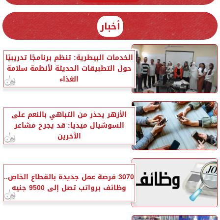
أخبار
الخدمات البيطرية: تنظم برنامجًا تدريبيًا
حول التطبيقات الحديثة لأنظمة سلامة
الغذاء
الأزهر يحذر من التباهي بالنعم على
السوشيال ميديا: قد يجرح مشاعر
الآخرين
3070 فرصة عمل جديدة بالقطاع الخاص..
وظائف برواتب تصل إلى 9500 جنيه