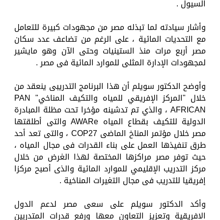
السيول .
وأشار سيادته لما تبذله مصر من مجهودات كبيرة للتعامل
مع التحديات المائية ، على الرغم من تضاعف عدد سكان
مصر أربع مرات منذ الستينيات وحتى الآن وهو مايشير
لمجهودات الإدارة المثلى للموارد المائية فى مصر .
وأوضح الدكتور سويلم أن هذا البرنامج التدريبى ينعقد من
خلال "المركز الإفريقي للمياه والتكيف المناخي" PAN
AFRICAN ، والذي تم تدشينه مؤخرا تحت مظلة المبادرة
الدولية للتكيف بقطاع المياه AWARe والتى أطلقتها
مصر خلال مؤتمر المناخ الماضى COP27 ، والتى تعد أحد
طرق تنفيذها العمل على بناء القدرات فى مجال المياه ،
حيث توفر مصر مراكزها المختصة لهذا الغرض من خلال
مركز التدريب الإقليمي للموارد المائية والذى أصبح مركزا
إفريقيا للتدريب فى مجال التغيرات المناخية .
وأكد الدكتور سويلم على سعى مصر لدعم الدول
الافريقية وتعزيز التعاون معها ورفع قدرات المتدربين