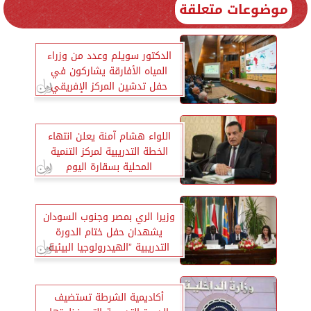
موضوعات متعلقة
الدكتور سويلم وعدد من وزراء
المياه الأفارقة يشاركون في
حفل تدشين المركز الإفريقي
للمياه والتكيف المناخي
اللواء هشام آمنة يعلن انتهاء
الخطة التدريبية لمركز التنمية
المحلية بسقارة اليوم
وزيرا الري بمصر وجنوب السودان
يشهدان حفل ختام الدورة
التدريبية ”الهيدرولوجيا البيئية
بالمناطق الجافة”
أكاديمية الشرطة تستضيف