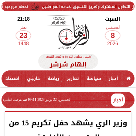
ك وتعزيز التنسيق لخدمة المواطنين
تحطم مروحية أثناء مكافحة حريق غ
السبت
21:18
أغسطس
صفر
23
8
1448
2026
رئيس مجلس الإدارة ورئيس التحرير
إلهام شرشر
أخبار
سياسة
تقارير
رياضة
خارجي
اقتصاد
أخبار
الخميس، 22 يونيو 2023
09:11 صـ
بتوقيت القاهرة
وزير الري يشهد حفل تكريم 15 من