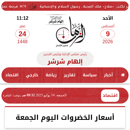
 ملك المحبة.. رسول السلام والإنسانية
3070 فرصة عمل جديدة بالقطاع الخاص.. وظائف برواتب تصل إلى 9500 جنيه
الأحد
11:12
أغسطس
صفر
24
9
1448
2026
رئيس مجلس الإدارة ورئيس التحرير
إلهام شرشر
أخبار
سياسة
تقارير
رياضة
خارجي
اقتصاد
اقتصاد
الجمعة، 14 يوليو 2023
09:32 صـ
بتوقيت القاهرة
أسعار الخضروات اليوم الجمعة