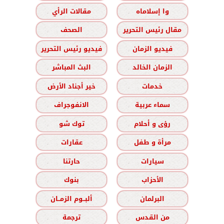
وا إسلاماه
مقالات الرأي
مقال رئيس التحرير
الصحف
فيديو الزمان
فيديو رئيس التحرير
الزمان الخالد
البث المباشر
خدمات
خير أجناد الأرض
سماء عربية
الانفوجراف
رؤى و أحلام
توك شو
مرأة و طفل
عقارات
سيارات
حارتنا
الأحزاب
بنوك
البرلمان
ألبــوم الزمــان
من القدس
ترجمة