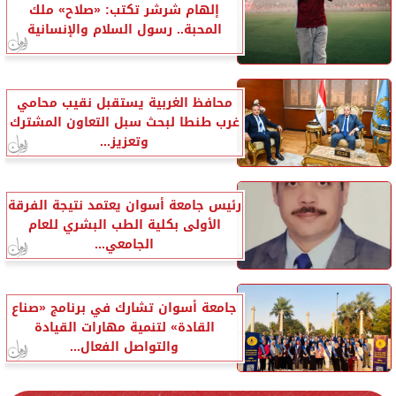
إلهام شرشر تكتب: «صلاح» ملك
المحبة.. رسول السلام والإنسانية
محافظ الغربية يستقبل نقيب محامي
غرب طنطا لبحث سبل التعاون المشترك
وتعزيز...
رئيس جامعة أسوان يعتمد نتيجة الفرقة
الأولى بكلية الطب البشري للعام
الجامعي...
جامعة أسوان تشارك في برنامج «صناع
القادة» لتنمية مهارات القيادة
والتواصل الفعال...