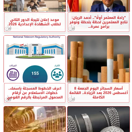
”راحة المعتمر أولًا”.. أحمد الريان:
موعد إعلان نتيجة الدور الثاني
نتابع المعتمرين لحظة بلحظة ونوفر
لطلاب الشهادة الإعدادية 2026
برامج عمرة...
أسعار السجائر اليوم الجمعة 8
اعرف الخطوط المسجلة باسمك..
أغسطس 2026 بعد الزيادة.. القائمة
خطوات الاستعلام عن أرقام
الكاملة
المحمول المرتبطة بالرقم القومي