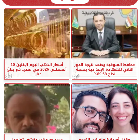
محافظ المنوفية يعتمد نتيجة الدور
أسعار الذهب اليوم الإثنين 10
الثاني للشهادة الإعدادية بنسبة
أغسطس 2026 في مصر.. كم يبلغ
نجاح 89.58%
عيار...
مقتل أسرة كاملة في التجمع
مدير «سيزلر» يكشف تفاصيل