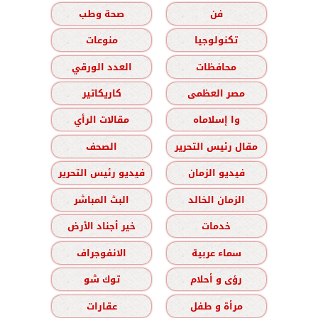
فن
صحة وطب
تكنولوجيا
منوعات
محافظات
العدد الورقي
مصر العظمى
كاريكاتير
وا إسلاماه
مقالات الرأي
مقال رئيس التحرير
الصحف
فيديو الزمان
فيديو رئيس التحرير
الزمان الخالد
البث المباشر
خدمات
خير أجناد الأرض
سماء عربية
الانفوجراف
رؤى و أحلام
توك شو
مرأة و طفل
عقارات