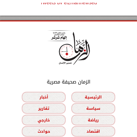
Tweets by elzmannewseg
الزمان صحيفة مصرية
الرئيسية
أخبار
سياسة
تقارير
رياضة
خارجي
اقتصاد
حوادث