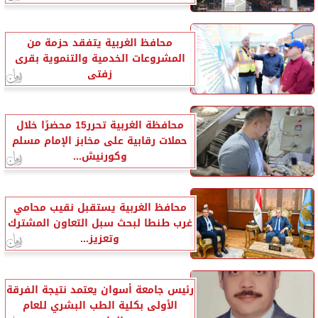
محافظ الغربية يتفقد حزمة من
المشروعات الخدمية والتنموية بقرى
زفتى
محافظة الغربية تحرر15 محضرًا خلال
حملات رقابية على مخابز الإمام مسلم
وكورنيش...
محافظ الغربية يستقبل نقيب محامي
غرب طنطا لبحث سبل التعاون المشترك
وتعزيز...
رئيس جامعة أسوان يعتمد نتيجة الفرقة
الأولى بكلية الطب البشري للعام