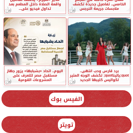
الخامس.. تفاصيل جديدة تكشف
واقعة الصلاة داخل المطعم بعد
ملابسات جريمة النرجس
تداول فيديو على...
برد قارس وحب انتهى..
اليوم.. اتحاد «بشبابها» يزور جهاز
quot;ياليناquot; تكشف الوجه المثير
مستقبل مصر للتعرف على
لكواليس كليبها الجديد
المشروعات القومية
الفيس بوك
تويتر