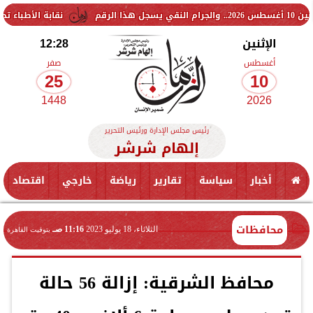
نقابة الأطباء تحذر من كارثة قب
الإثنين
12:28
أغسطس
صفر
25
10
1448
2026
رئيس مجلس الإدارة ورئيس التحرير
إلهام شرشر
أخبار
سياسة
تقارير
رياضة
خارجي
اقتصاد
محافظات
الثلاثاء، 18 يوليو 2023
11:16 صـ
بتوقيت القاهرة
محافظ الشرقية: إزالة 56 حالة