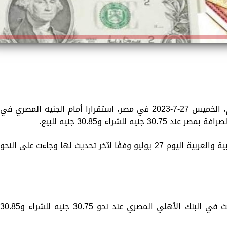
سجّلت أسعار العملات الأجنبية والعربية اليوم، الخميس 27-7-2023 في مصر، استقرارا أمام الجنيه المصري في
للشراء و30.85 جنيه للبيع.
وبالتالي ترصد «الزمان»، أسعار العملات الأجنبية والعربية اليوم 27 يوليو وفقًا لآخر تحديث لها وجاءت على النحو
سجل سعر الدولار الأمريكي وفقًا لآخر تحديث في البنك الأهلي المصري عند نحو 30.75 جنيه للشراء و0.85