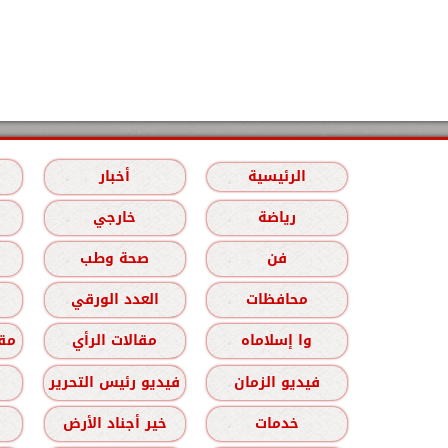
الرئيسية
أخبار
رياضة
خارجي
فن
صحة وطب
محافظات
العدد الورقي
وا إسلاماه
مقالات الرأي
مقا
فيديو الزمان
فيديو رئيس التحرير
خدمات
خير أجناد الأرض