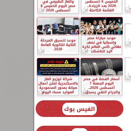
الخميس 6 أغسطس
والغاز الطبيعي في
2026 بعد الزيادة..
مصر اليوم الخميس 6
القائمة الكاملة
أغسطس 2026
موعد مباراة مصر
موعد تنسيق المرحلة
وإسبانيا في نصف
الثانية للثانوية العامة
نهائي كأس العالم لكرة
2026
اليد للناشئات
أسعار الفضة في مصر
شركة توزيع الغاز
اليوم الجمعة 7
بالاسكندرية تعلن أعمال
أغسطس 2026..
صيانة بمحور المحمودية
والجرام النقي يسجل...
العوايد مساء اليوم
الفيس بوك