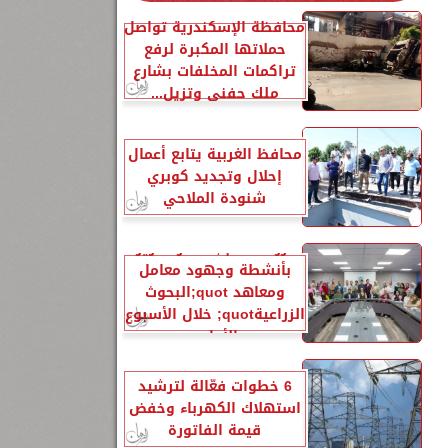
محافظة الإسكندرية تواصل
حملاتها المكبرة لرفع
تراكمات المخلفات بشارع
ملك حفني وتزيل...
محافظ الغربية يتابع أعمال
إحلال وتجديد كوبري
شنودة الملاحي
الزراعةquot; تنشر تقريرًا
بأنشطة وجهود معامل
ومعاهد quot;البحوث
الزراعيةquot; خلال الأسبوع
الأول...
6 خطوات فعّالة لترشيد
استهلاك الكهرباء وخفض
قيمة الفاتورة