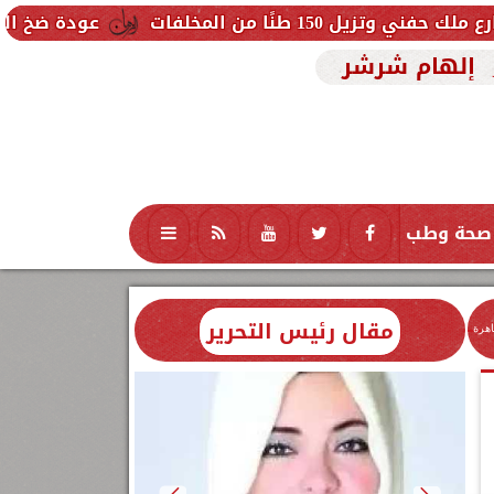
فات
عودة ضخ المياه تدريجيًا لمناطق
إلهام شرشر
صحة وطب
تكنولوجيا
منوعات
محافظات
مقال رئيس التحرير
اهرة