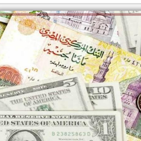
الكاتبة إلهام شرشر تهنئ الرئيس
السيسي بعيد ميلاده وتُشيد بجهوده
إلهام شرشر تكتب: دي مبقتش كورة..
في بناء الدولة
دي سياسة