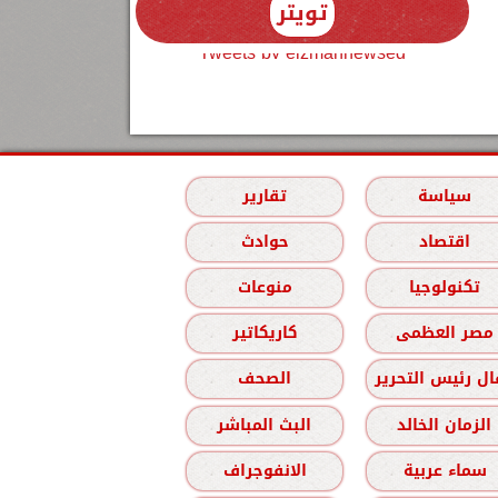
تويتر
Tweets by elzmannewseg
سياسة
تقارير
اقتصاد
حوادث
تكنولوجيا
منوعات
مصر العظمى
كاريكاتير
ل رئيس التحرير
الصحف
الزمان الخالد
البث المباشر
سماء عربية
الانفوجراف