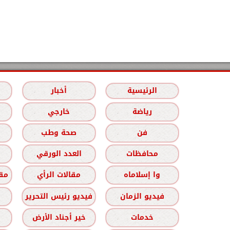
الرئيسية
أخبار
رياضة
خارجي
فن
صحة وطب
محافظات
العدد الورقي
وا إسلاماه
مقالات الرأي
مقا
فيديو الزمان
فيديو رئيس التحرير
خدمات
خير أجناد الأرض