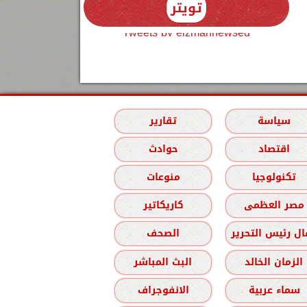
تويتر
Tweets by elzmannewseg
سياسة
تقارير
اقتصاد
حوادث
تكنولوجيا
منوعات
مصر العظمى
كاريكاتير
ل رئيس التحرير
الصحف
الزمان الخالد
البث المباشر
سماء عربية
الانفوجراف