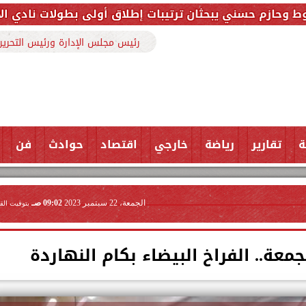
ثان ترتيبات إطلاق أولى بطولات نادي الأجواد للرماية ضم
رئيس مجلس الإدارة ورئيس التحرير
ة
تقارير
رياضة
خارجي
اقتصاد
حوادث
فن
الجمعة، 22 سبتمبر 2023
09:02 صـ
بتوقيت الق
معة.. الفراخ البيضاء بكام النهاردة