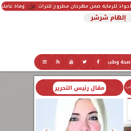
ن مهرجان مطروح للتراث
وفاة عاملين متأثرين بإصابتهم
إلهام شرشر
صحة وطب
تكنولوجيا
منوعات
محافظات
مقال رئيس التحرير
اهرة