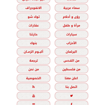
سماء عربية
الانفوجراف
رؤى و أحلام
توك شو
مرأة و طفل
عقارات
سيارات
حارتنا
الأحزاب
بنوك
البرلمان
ألبــوم الزمــان
من القدس
ترجمة
من فلسطين
من نحن
اعلن معنا
الخصوصية
اتصل بنا




