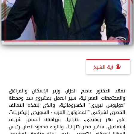
آية الشيخ
تفقد الدكتور عاصم الجزار، وزير الإسكان والمرافق
والمجتمعات العمرانية، سير العمل بمشروع سد ومحطة
"جوليوس نيريرى" الكهرومائية، والذى يُنفذه التحالف
المصرى لشركتى "المقاولون العرب - السويدى إليكتريك"،
على نهر روفيجى، بتنزانيا، ويرافقه السفير شريف
إسماعيل، سفير مصر بتنزانيا، واللواء محمود نصار، رئيس
الجهاز المركزى للتعمير - رئيس لجنة متابعة المشروع،