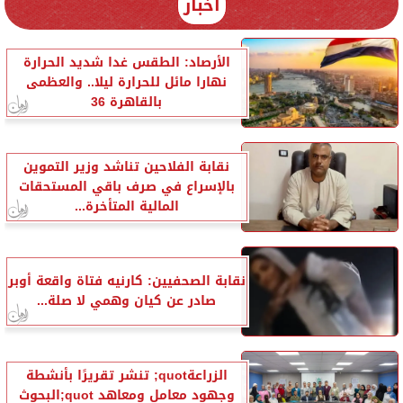
أخبار
الأرصاد: الطقس غدا شديد الحرارة
نهارا مائل للحرارة ليلا.. والعظمى
بالقاهرة 36
نقابة الفلاحين تناشد وزير التموين
بالإسراع في صرف باقي المستحقات
المالية المتأخرة...
نقابة الصحفيين: كارنيه فتاة واقعة أوبر
صادر عن كيان وهمي لا صلة...
الزراعةquot; تنشر تقريرًا بأنشطة
وجهود معامل ومعاهد quot;البحوث