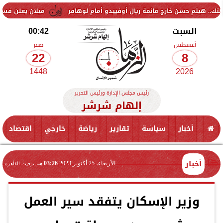
سن خارج قائمة ريال أوفييدو أمام لوهافر
ميلان يعلن فسخ عقد إسماعيل 
السبت
00:42
أغسطس
صفر
22
8
1448
2026
رئيس مجلس الإدارة ورئيس التحرير
إلهام شرشر
أخبار
سياسة
تقارير
رياضة
خارجي
اقتصاد
أخبار
الأربعاء، 25 أكتوبر 2023
03:26 مـ
بتوقيت القاهرة
وزير الإسكان يتفقد سير العمل