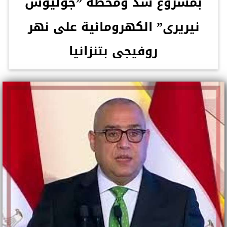
بمشروع سد ومحطة ”جوليوس
نيريرى” الكهرومائية على نهر
روفيجى بتنزانيا