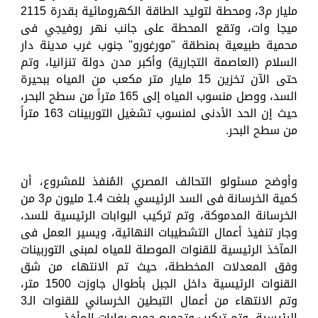
مليار م3، ومحطة لتوليد الطاقة الكهرومائية بقدرة 2115
ميجا وات، وتقع المحطة على جانب نهر روفيجي فى
محمية طبيعية بمنطقة "مورغورو" جنوب غرب مدينة دار
السلام (العاصمة التجارية) وأكبر مدن دولة تنزانيا، وتم
حتى الآن تخزين 15 مليار متر مكعب من المياه ببحيرة
السد، ووصل منسوب المياه إلى 165 متراً من سطح البحر،
حيث إن الحد الأدنى لمنسوب تشغيل التوربينات 163 متراً
من سطح البحر.
وأوضح مسئولو التحالف المصري المُنفذ للمشروع، أن
كمية الخرسانة فى السد الرئيسي بلغت 1.4 مليون م3 من
الخرسانة المدموكة، وتم تركيب البوابات الرئيسية للسد،
وجار تنفيذ أعمال التشطيبات النهائية، ويسير العمل فى
المآخذ الرئيسية للقنوات الموصلة للمياه لمبنى التوربينات
وفق المعدلات المخططة، حيث تم الانتهاء من شق
القنوات الرئيسية داخل الجبل بأطوال جاوزت 1500 متر،
وتم الانتهاء من أعمال التبطين الخرساني للقنوات الـ3
الرئيسية، وتم تركيب وتجميع جميع بوابات المأخذ.