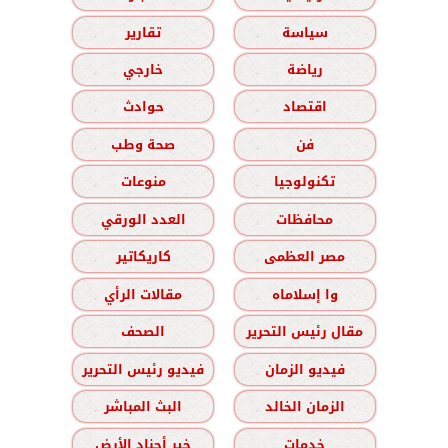
سياسة
تقارير
رياضة
خارجي
اقتصاد
حوادث
فن
صحة وطب
تكنولوجيا
منوعات
محافظات
العدد الورقي
مصر العظمى
كاريكاتير
وا إسلاماه
مقالات الرأي
مقال رئيس التحرير
الصحف
فيديو الزمان
فيديو رئيس التحرير
الزمان الخالد
البث المباشر
خدمات
خير أجناد الأرض