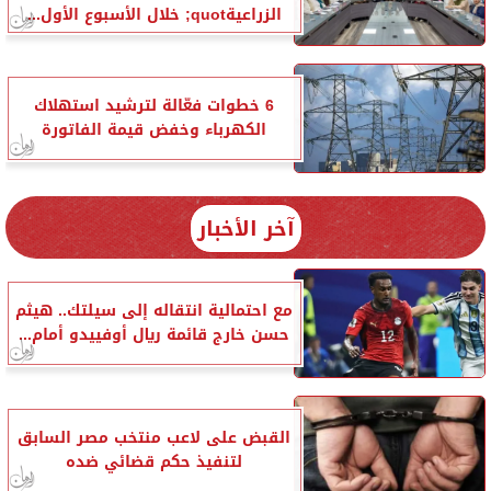
الزراعيةquot; خلال الأسبوع الأول...
6 خطوات فعّالة لترشيد استهلاك
الكهرباء وخفض قيمة الفاتورة
آخر الأخبار
مع احتمالية انتقاله إلى سيلتك.. هيثم
حسن خارج قائمة ريال أوفييدو أمام...
القبض على لاعب منتخب مصر السابق
لتنفيذ حكم قضائي ضده