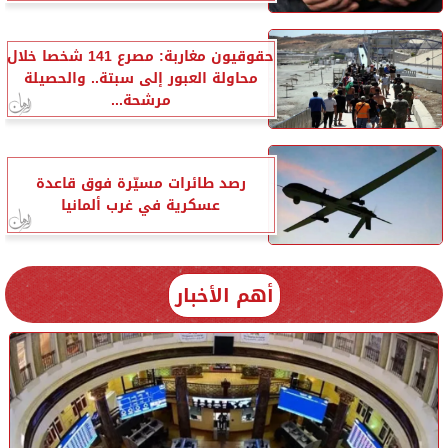
حقوقيون مغاربة: مصرع 141 شخصا خلال
محاولة العبور إلى سبتة.. والحصيلة
مرشحة...
رصد طائرات مسيّرة فوق قاعدة
عسكرية في غرب ألمانيا
أهم الأخبار