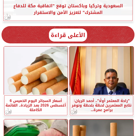
السعودية وتركيا وباكستان توقع ”اتفاقية مكة للدفاع
المشترك” لتعزيز الأمن والاستقرار
الأعلى قراءة
”راحة المعتمر أولًا”.. أحمد الريان:
أسعار السجائر اليوم الخميس 6
نتابع المعتمرين لحظة بلحظة ونوفر
أغسطس 2026 بعد الزيادة.. القائمة
برامج عمرة...
الكاملة