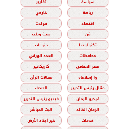
سياسة
تقارير
رياضة
خارجي
اقتصاد
حوادث
فن
صحة وطب
تكنولوجيا
منوعات
محافظات
العدد الورقي
مصر العظمى
كاريكاتير
وا إسلاماه
مقالات الرأي
مقال رئيس التحرير
الصحف
فيديو الزمان
فيديو رئيس التحرير
الزمان الخالد
البث المباشر
خدمات
خير أجناد الأرض