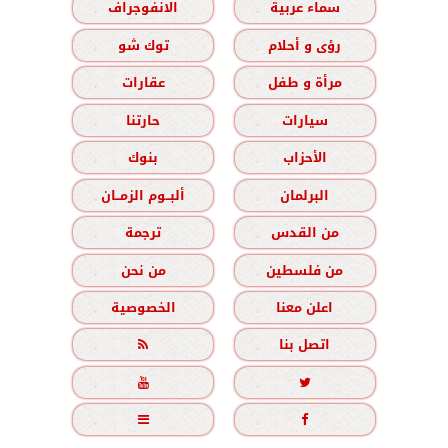
سماء عربية
الانفوجراف
رؤى و أحلام
توك شو
مرأة و طفل
عقارات
سيارات
حارتنا
الأحزاب
بنوك
البرلمان
ألبــوم الزمــان
من القدس
ترجمة
من فلسطين
من نحن
اعلن معنا
الخصوصية
اتصل بنا




