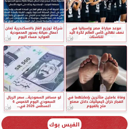
موعد مباراة مصر وإسبانيا في
شركة توزيع الغاز بالاسكندرية تعلن
نصف نهائي كأس العالم لكرة اليد
أعمال صيانة بمحور المحمودية
للناشئات
العوايد مساء اليوم
وفاة عاملين متأثرين بإصابتهما في
لو مسافر السعودية... سعر الريال
انفجار خزان كيميائيات داخل مصنع
السعودي اليوم الخميس 6
ملح بالفيوم
أغسطس 2026 في...
الفيس بوك