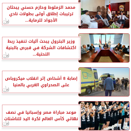
محمد الزملوط وحازم حسني يبحثان
ترتيبات إطلاق أولى بطولات نادي
الأجواد للرماية...
وزير البترول يبحث آليات تنفيذ ربط
اكتشافات الشركة في قبرص بالبنية
التحتية...
إصابة 8 أشخاص إثر انقلاب ميكروباص
على الصحراوي الغربي بالمنيا
موعد مباراة مصر وإسبانيا في نصف
نهائي كأس العالم لكرة اليد للناشئات