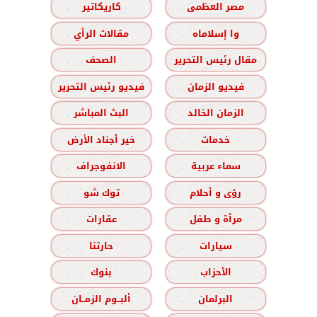
مصر العظمى
كاريكاتير
وا إسلاماه
مقالات الرأي
مقال رئيس التحرير
الصحف
فيديو الزمان
فيديو رئيس التحرير
الزمان الخالد
البث المباشر
خدمات
خير أجناد الأرض
سماء عربية
الانفوجراف
رؤى و أحلام
توك شو
مرأة و طفل
عقارات
سيارات
حارتنا
الأحزاب
بنوك
البرلمان
ألبــوم الزمــان