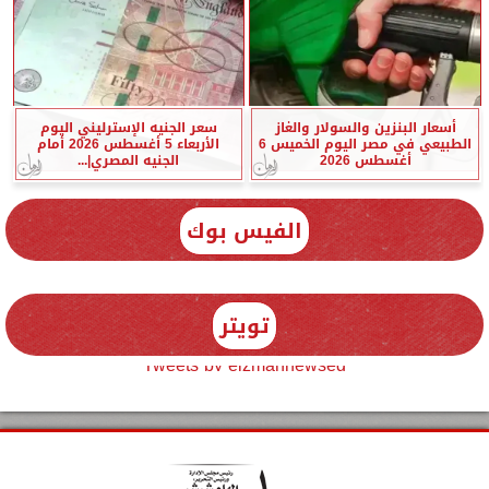
أسعار البنزين والسولار والغاز
سعر الجنيه الإسترليني اليوم
الطبيعي في مصر اليوم الخميس 6
الأربعاء 5 أغسطس 2026 أمام
أغسطس 2026
الجنيه المصري|...
الفيس بوك
تويتر
Tweets by elzmannewseg