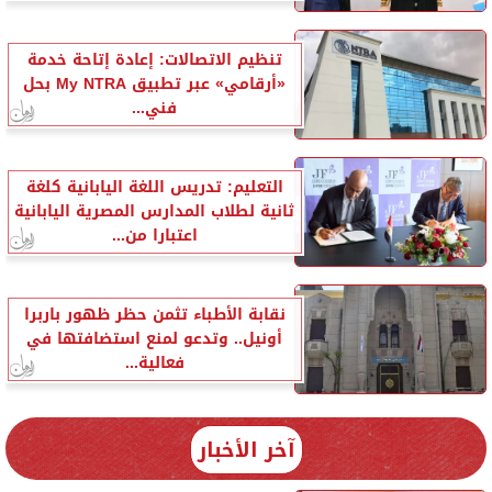
تنظيم الاتصالات: إعادة إتاحة خدمة
«أرقامي» عبر تطبيق My NTRA بحل
فني...
التعليم: تدريس اللغة اليابانية كلغة
ثانية لطلاب المدارس المصرية اليابانية
اعتبارا من...
نقابة الأطباء تثمن حظر ظهور باربرا
أونيل.. وتدعو لمنع استضافتها في
فعالية...
آخر الأخبار