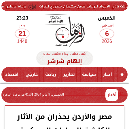
واد للرماية ضمن مهرجان مطروح للتراث
وفاة عاملين متأثرين بإصابتهما 
الخميس
23:23
أغسطس
صفر
21
6
1448
2026
رئيس مجلس الإدارة ورئيس التحرير
إلهام شرشر
أخبار
سياسة
تقارير
رياضة
خارجي
اقتصاد
أخبار
الخميس، 9 مايو 2024
01:31 مـ
بتوقيت القاهرة
مصر والأردن يحذران من الآثار