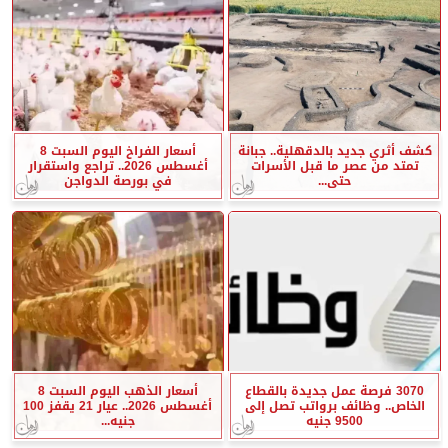
كشف أثري جديد بالدقهلية.. جبانة
أسعار الفراخ اليوم السبت 8
تمتد من عصر ما قبل الأسرات
أغسطس 2026.. تراجع واستقرار
حتى...
في بورصة الدواجن
3070 فرصة عمل جديدة بالقطاع
أسعار الذهب اليوم السبت 8
الخاص.. وظائف برواتب تصل إلى
أغسطس 2026.. عيار 21 يقفز 100
9500 جنيه
جنيه...