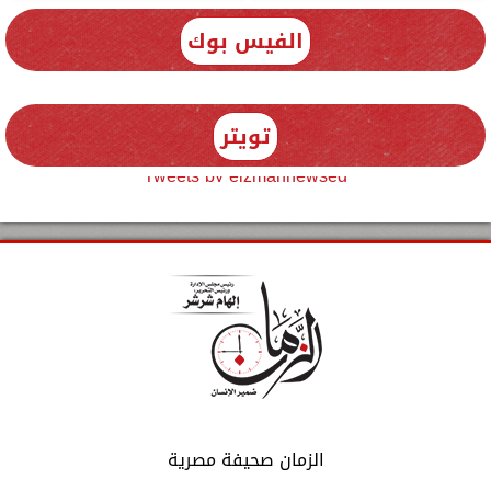
الفيس بوك
تويتر
Tweets by elzmannewseg
الزمان صحيفة مصرية