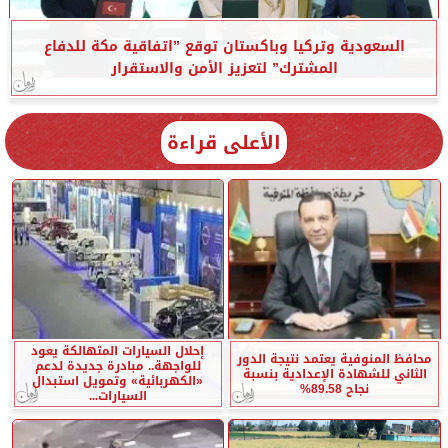
السعودية وتركيا وباكستان توقع ”اتفاقية مكة للدفاع
المشترك” لتعزيز الأمن والاستقرار
الأعلى قراءة
إحلال السيارات المتهالكة يعود
محافظ المنوفية يعتمد نتيجة الدور
للواجهة.. مبادرة جديدة لدعم
الثاني للشهادة الإعدادية بنسبة
«الكهربائية» وتمويل استبدال
نجاح 89.58%
السيارات...