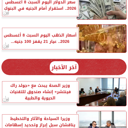
سعر الدولار اليوم السبت 8 أغسطس
2026.. استقرار أمام الجنيه في البنوك
أسعار الذهب اليوم السبت 8 أغسطس
2026.. عيار 21 يقفز 100 جنيه...
آخر الأخبار
وزير الصحة يبحث مع «جولد راك
فينتشر» إنشاء صندوق للتقنيات
الحيوية والطبية
وزيرا السياحة والآثار والتخطيط
يناقشان سبل إبراز وتحديد إسهامات