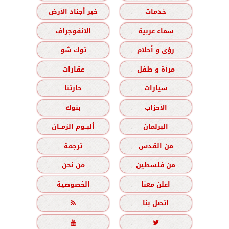
خدمات
خير أجناد الأرض
سماء عربية
الانفوجراف
رؤى و أحلام
توك شو
مرأة و طفل
عقارات
سيارات
حارتنا
الأحزاب
بنوك
البرلمان
ألبــوم الزمــان
من القدس
ترجمة
من فلسطين
من نحن
اعلن معنا
الخصوصية
اتصل بنا


