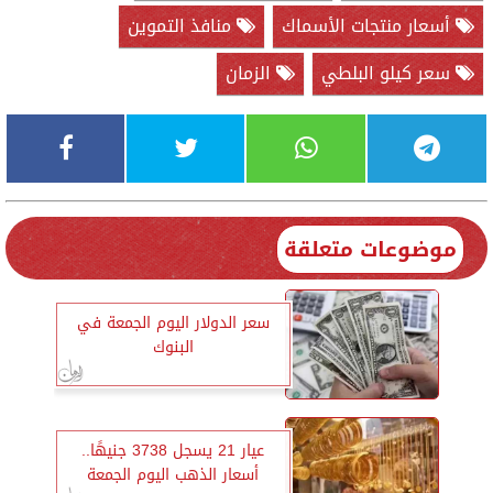
أسعار منتجات الأسماك
منافذ التموين
سعر كيلو البلطي
الزمان
موضوعات متعلقة
سعر الدولار اليوم الجمعة في
البنوك
عيار 21 يسجل 3738 جنيهًا..
أسعار الذهب اليوم الجمعة