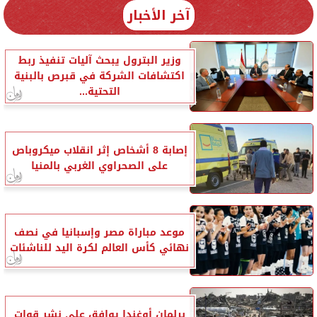
آخر الأخبار
وزير البترول يبحث آليات تنفيذ ربط
اكتشافات الشركة في قبرص بالبنية
التحتية...
إصابة 8 أشخاص إثر انقلاب ميكروباص
على الصحراوي الغربي بالمنيا
موعد مباراة مصر وإسبانيا في نصف
نهائي كأس العالم لكرة اليد للناشئات
برلمان أوغندا يوافق على نشر قوات