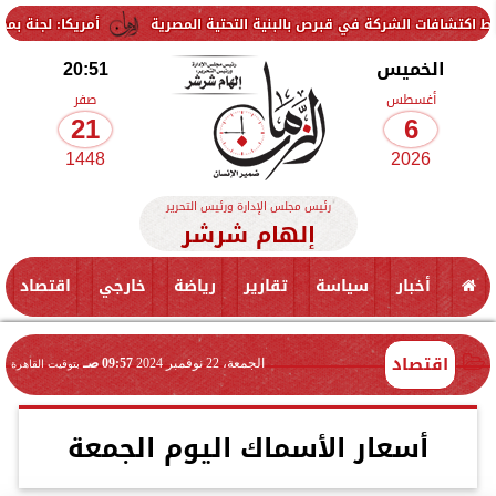
شركة في قبرص بالبنية التحتية المصرية
أمريكا: لجنة بمجلس الشيوخ تح
الخميس
20:51
أغسطس
صفر
21
6
1448
2026
رئيس مجلس الإدارة ورئيس التحرير
إلهام شرشر
أخبار
سياسة
تقارير
رياضة
خارجي
اقتصاد
اقتصاد
الجمعة، 22 نوفمبر 2024
09:57 صـ
بتوقيت القاهرة
أسعار الأسماك اليوم الجمعة