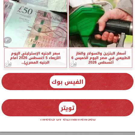
أسعار البنزين والسولار والغاز
سعر الجنيه الإسترليني اليوم
الطبيعي في مصر اليوم الخميس 6
الأربعاء 5 أغسطس 2026 أمام
أغسطس 2026
الجنيه المصري|...
الفيس بوك
تويتر
Tweets by elzmannewseg