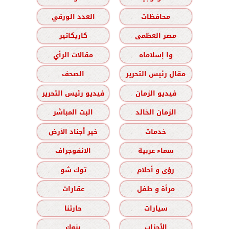
محافظات
العدد الورقي
مصر العظمى
كاريكاتير
وا إسلاماه
مقالات الرأي
مقال رئيس التحرير
الصحف
فيديو الزمان
فيديو رئيس التحرير
الزمان الخالد
البث المباشر
خدمات
خير أجناد الأرض
سماء عربية
الانفوجراف
رؤى و أحلام
توك شو
مرأة و طفل
عقارات
سيارات
حارتنا
الأحزاب
بنوك